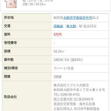
敷：1ヶ月｜礼：0ヶ月
2階 / 3K / 54.24㎡
所在地
秋田県
大館市
字相染沢中岱
41-2
交通
花輪線
「
東大館
」駅 徒歩21分
賃料
3万円
管理費等
-
面積
54.24㎡
築年数
1963年 5月 (築63年)
種別/構造
アパート/木造
階建
2階建
株式会社リブエス大館店
秋田県大館市中道１丁目４番１８号
TEL:0186-59-4701
取扱会社
国土交通大臣 (1) 第10491号
賃貸住宅管理業・屋外広告業
公益社団法人 全日本不動産協会