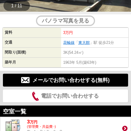
1 / 11
パノラマ写真を見る
賃料
3万円
交通
花輪線
「
東大館
」駅 徒歩21分
間取り(面積)
3K(54.24㎡)
築年月
1963年 5月(築63年)
メールでお問い合わせする(無料)
電話でお問い合わせする
空室一覧
3
万
円
(管理費・共益費 -)