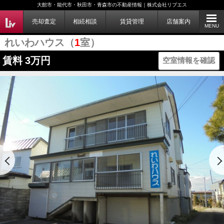
大館市・能代市・秋田市・青森市の不動産情報｜株式会社リブエス
売却査定
相続相談
賃貸管理
店舗案内
MENU
れいわハウス（
1
室）
賃料
3万円
空室情報を確認