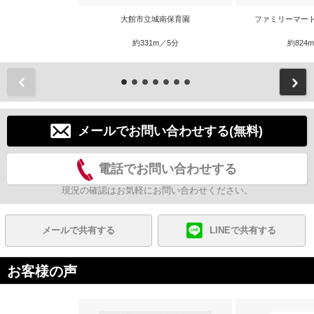
大館市立城南保育園
ファミリーマー
約331m／5分
約824
前
メールでお問い合わせする(無料)
電話でお問い合わせする
現況の確認はお気軽にお問い合わせください。
メールで共有する
LINEで共有する
お客様の声