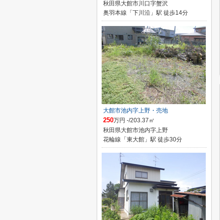
秋田県大館市川口字蟹沢
奥羽本線「下川沿」駅 徒歩14分
大館市池内字上野・売地
250
万円 -/203.37㎡
秋田県大館市池内字上野
花輪線「東大館」駅 徒歩30分