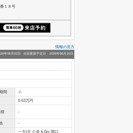
４番１８号
情報の見方
26年08月02日
次回更新予定日：2026年08月16日
期間
-/-
0.63万円
面積
-
地
-
一方(北 公道 6.0m 間口