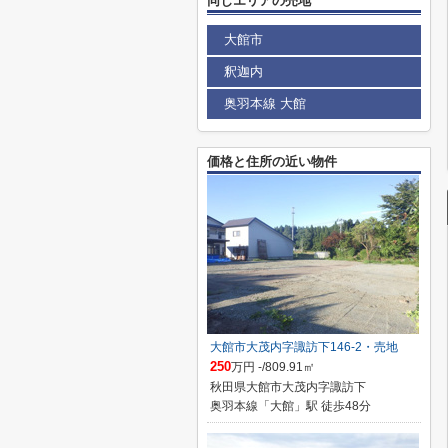
同じエリアの売地
大館市
釈迦内
奥羽本線 大館
価格と住所の近い物件
大館市大茂内字諏訪下146-2・売地
250
万円 -/809.91㎡
秋田県大館市大茂内字諏訪下
奥羽本線「大館」駅 徒歩48分