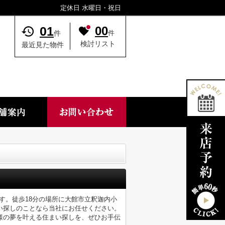
定休日 水曜日・祝日
01
00
件
件
検討リスト
最近見た物件
す。徒歩18分の場所に大館市立釈迦内小
い探しのことなら当社にお任せください。
様の夢を叶える住まい探しを、ぜひお手伝