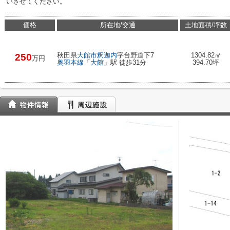
いさせてください。
価格
所在地/交通
土地面積/坪数
秋田県
大館市
釈迦内
字台野道下7
1304.82㎡
250
万円
奥羽本線
「
大館
」駅 徒歩31分
394.70坪