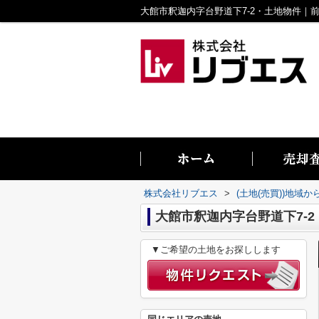
株式会社リブエス
>
(土地(売買))地域か
大館市釈迦内字台野道下7-
▼ご希望の土地をお探しします