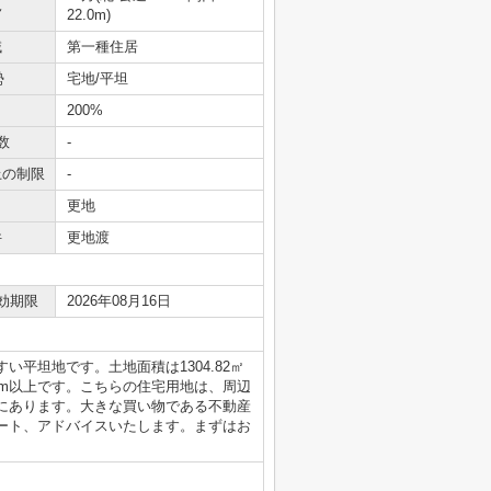
況
22.0m)
域
第一種住居
勢
宅地/平坦
200%
数
-
上の制限
-
更地
件
更地渡
効期限
2026年08月16日
平坦地です。土地面積は1304.82㎡
6m以上です。こちらの住宅用地は、周辺
にあります。大きな買い物である不動産
ート、アドバイスいたします。まずはお