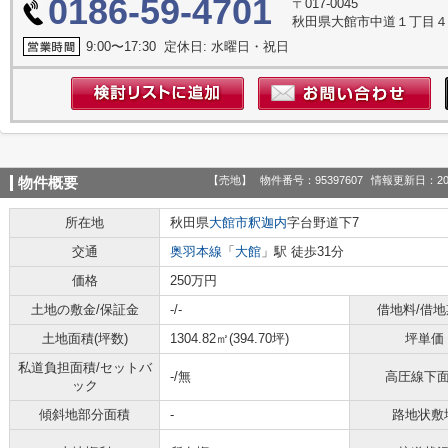
0186-59-4701
〒017-0045
秋田県大館市中道１丁目
9:00〜17:30 定休日: 水曜日・祝日
【売地】
物件番号：95397607
情報更新日：20
物件概要
所在地
秋田県
大館市
釈迦内
字台野道下7
交通
奥羽本線
「
大館
」駅 徒歩31分
価格
250万円
土地の敷金/保証金
-/-
借地料/借地
土地面積(坪数)
1304.82㎡(394.70坪)
坪単価
私道負担面積/セットバ
-/無
高圧線下
ック
傾斜地部分面積
-
路地状敷