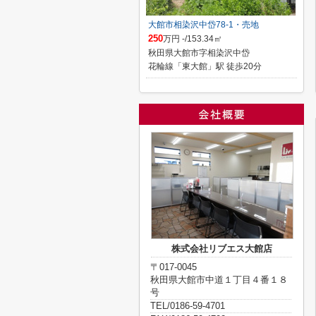
大館市相染沢中岱78-1・売地
250
万円 -/153.34㎡
秋田県大館市字相染沢中岱
花輪線「東大館」駅 徒歩20分
株式会社リブエス大館店
〒017-0045
秋田県大館市中道１丁目４番１８
号
TEL/0186-59-4701