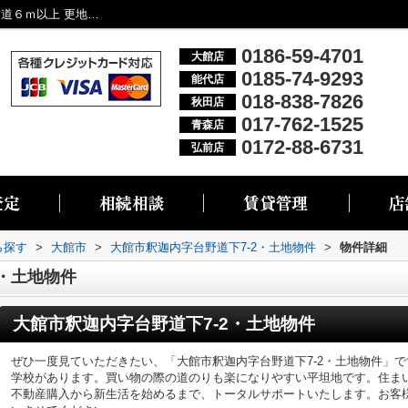
大館市釈迦内字台野道下7-2・土地物件｜前道６ｍ以上 更地渡し 平坦地 スーパーが近い 接道幅１５ｍ以上｜大館市・能代市・秋田市・青森市・弘前市の不動産情報なら株式会社リブエス
0186-59-4701
大館店
0185-74-9293
能代店
018-838-7826
秋田店
017-762-1525
青森店
0172-88-6731
弘前店
ら探す
>
大館市
>
大館市釈迦内字台野道下7-2・土地物件
>
物件詳細
2・土地物件
大館市釈迦内字台野道下7-2・土地物件
ぜひ一度見ていただきたい、「大館市釈迦内字台野道下7-2・土地物件」で
学校があります。買い物の際の道のりも楽になりやすい平坦地です。住ま
不動産購入から新生活を始めるまで、トータルサポートいたします。お客