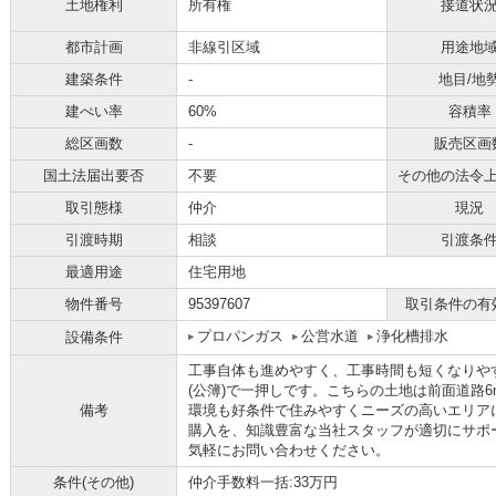
土地権利
所有権
接道状
都市計画
非線引区域
用途地
建築条件
-
地目/地
建ぺい率
60%
容積率
総区画数
-
販売区画
国土法届出要否
不要
その他の法令
取引態様
仲介
現況
引渡時期
相談
引渡条
最適用途
住宅用地
物件番号
95397607
取引条件の有
プロパンガス
公営水道
浄化槽排水
設備条件
工事自体も進めやすく、工事時間も短くなりやすい
(公簿)で一押しです。こちらの土地は前面道路
備考
環境も好条件で住みやすくニーズの高いエリア
購入を、知識豊富な当社スタッフが適切にサポ
気軽にお問い合わせください。
条件(その他)
仲介手数料一括:33万円