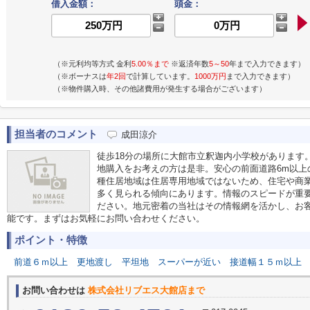
借入金額：
頭金：
（※元利均等方式 金利
5.00％まで
※返済年数
5～50
年まで入力できます）
（※ボーナスは
年2回
で計算しています。
1000万円
まで入力できます）
（※物件購入時、その他諸費用が発生する場合がございます）
担当者のコメント
成田涼介
徒歩18分の場所に大館市立釈迦内小学校があります
地購入をお考えの方は是非。安心の前面道路6m以上
種住居地域は住居専用地域ではないため、住宅や商
多く見られる傾向にあります。情報のスピードが重
ださい。地元密着の当社はその情報網を活かし、お
能です。まずはお気軽にお問い合わせください。
ポイント・特徴
前道６ｍ以上
更地渡し
平坦地
スーパーが近い
接道幅１５ｍ以上
お問い合わせは
株式会社リブエス大館店まで