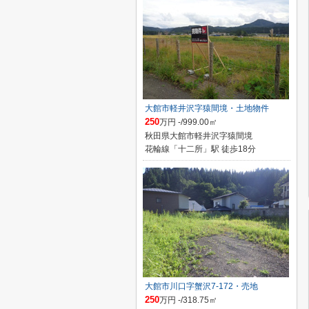
大館市軽井沢字猿間境・土地物件
250
万円 -/999.00㎡
秋田県大館市軽井沢字猿間境
花輪線「十二所」駅 徒歩18分
大館市川口字蟹沢7-172・売地
250
万円 -/318.75㎡