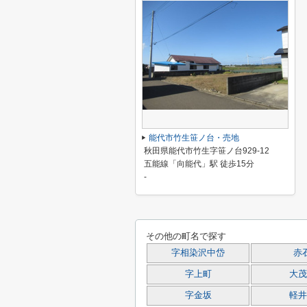
能代市竹生笹ノ台・売地
秋田県能代市竹生字笹ノ台929-12
五能線「向能代」駅 徒歩15分
-
その他の町名で探す
字相染沢中岱
赤
字上町
大茂
字金坂
軽井