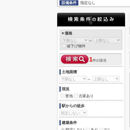
設備条件
指定なし
▼価格
～
値下げ物件
1
件が該当
土地面積
～
現況
更地
古家あり
駅からの徒歩
建築条件
指定しない
あり
なし