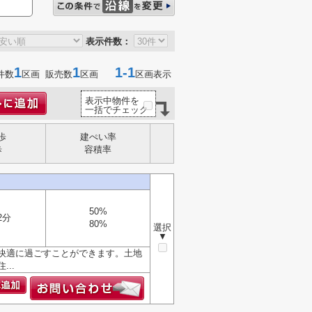
表示件数：
1
1
1-1
件数
区画 販売数
区画
区画表示
表示中物件を
一括でチェック
歩
建ぺい率
歩
容積率
50%
2分
80%
選択
▼
快適に過ごすことができます。土地
..