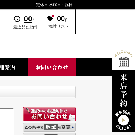
定休日 水曜日・祝日
00
00
件
件
検討リスト
最近見た物件