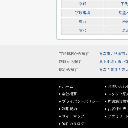
幸町
下代
字鉄砲場
常盤
東台
松
雪沢
岩
市区町村から探す
青森市
/
秋田市
/
路線から探す
奥羽本線
/
青い
駅から探す
青森
/
筒井
/
東
ホーム
お問い合わ
会社概要
スタッフ紹
プライバシーポリシー
周辺施設検
利用規約
お客様の声
サイトマップ
ファミリー
物件カタログ