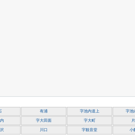
石
有浦
字池内道上
字池
内
字大田面
字大町
沢
川口
字観音堂
小