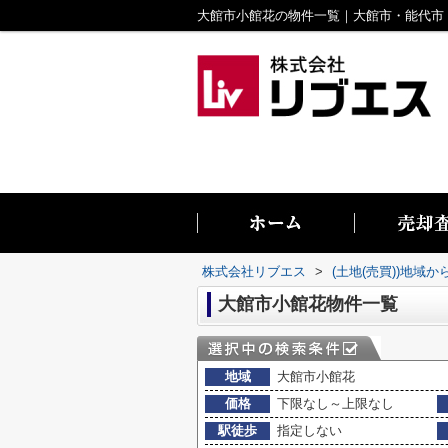
株式会社リブエス
>
(土地(売買))地域か
大館市小館花物件一覧
地域
大館市小館花
価格
下限なし～上限なし
駅徒歩
指定しない