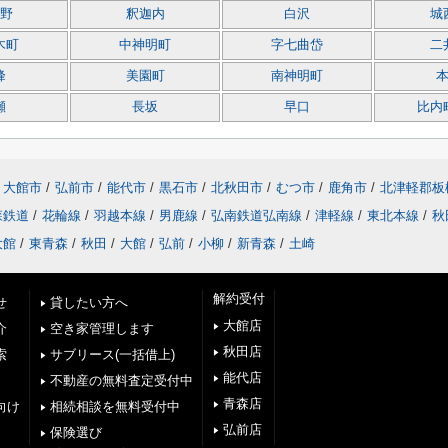
野
釈迦内
白沢
城
木町
中神明町
字七曲岱
二
峰
美園町
南神明町
瀬
長坂
早口
比内
大館市
/
弘前市
/
能代市
/
黒石市
/
北秋田市
/
むつ市
/
鹿角市
/
北津軽郡板
森鉄道
/
花輪線
/
羽越本線
/
男鹿線
/
弘南鉄道弘南線
/
津軽線
/
東北本線
/
秋
大館
/
東青森
/
秋田
/
大館
/
弘前
/
小柳
/
新青森
/
土崎
解約受付
せ
貸したい方へ
大館店
介
空き家管理します
秋田店
索
サブリース(一括借上)
能代店
不動産の無料査定受付中
青森店
向け
相続相談を無料受付中
弘前店
保険選び