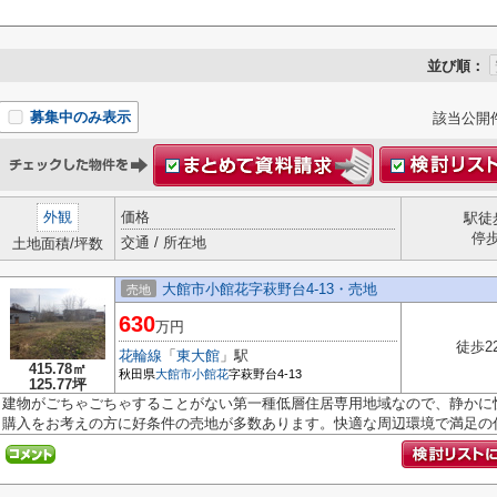
並び順：
募集中のみ表示
該当公開
外観
価格
駅徒
停
交通 / 所在地
土地面積/坪数
大館市小館花字萩野台4-13・売地
売地
630
万円
徒歩2
花輪線
「
東大館
」駅
415.78㎡
秋田県
大館市
小館花
字萩野台4-13
125.77坪
建物がごちゃごちゃすることがない第一種低層住居専用地域なので、静かに
購入をお考えの方に好条件の売地が多数あります。快適な周辺環境で満足の住.