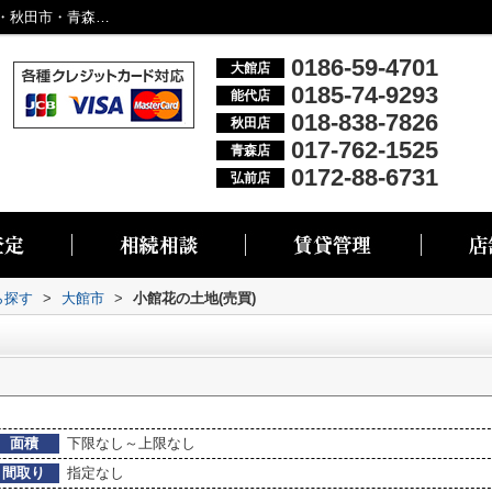
大館市小館花の物件一覧｜大館市・能代市・秋田市・青森市・弘前市の不動産情報なら株式会社リブエス
0186-59-4701
大館店
0185-74-9293
能代店
018-838-7826
秋田店
017-762-1525
青森店
0172-88-6731
弘前店
ら探す
>
大館市
>
小館花の土地(売買)
面積
下限なし～上限なし
間取り
指定なし