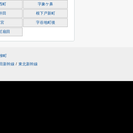
西町
字象ケ鼻
井田
根下戸新町
本宮
字谷地町後
町扇田
柳町
田新幹線
/
東北新幹線