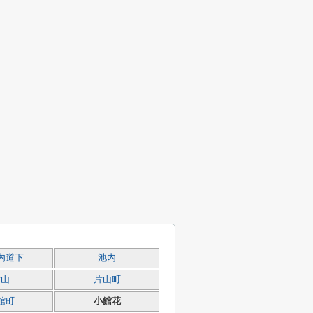
内道下
池内
片山
片山町
館町
小館花