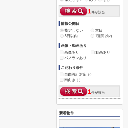
1
件が該当
情報公開日
指定しない
本日
3日以内
1週間以内
画像・動画あり
画像あり
動画あり
パノラマあり
こだわり条件
自由設計対応
(-)
南向き
(-)
1
件が該当
新着物件