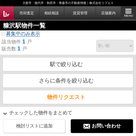
大館市・能代市・秋田市・青森市の不動産情報｜株式会社リブエス
売却査定
相続相談
賃貸管理
店舗案内
MENU
糠沢駅物件一覧
募集中のみ表示
1
該当物件
戸
1
販売数
戸
駅で絞り込む
さらに条件を絞り込む
物件リクエスト
チェックした物件をまとめて
検討リストに追加
お問い合わせ