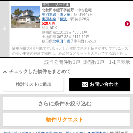
売買｜中古一戸建
北秋田市綴子字前野・中古住宅
奥羽本線
「
鷹ノ巣
」駅 徒歩48分
奥羽本線
「
糠沢
」駅 徒歩28分
528万円
間取:
8DK
建物面積:
110.13㎡ / 33.31坪
土地面積:
367.32㎡ / 111.11坪
秋田県
北秋田市
綴子
字前野162-13
駐車が最大4台可能です♪広々とした空間で来客も招きやすいです♪ニーズ
の高い中古の戸建て物件は、経済的なメリットも大きいです♪528万円の
価格抑えめの物件です♪今回紹介するのは、建...
該当公開件数
1
戸 販売数
1
戸
1-1
戸表示
チェックした物件をまとめて
検討リストに追加
お問い合わせ
さらに条件を絞り込む
物件リクエスト