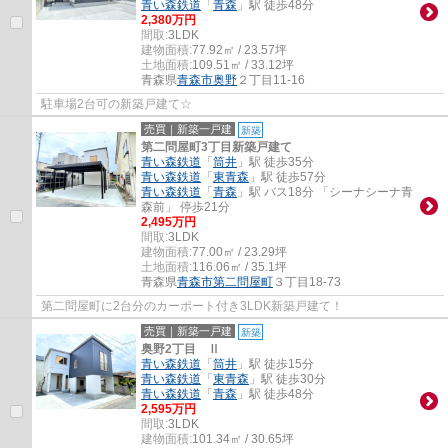
青い森鉄道
「
青森
」駅 徒歩48分
2,380万円
間取:
3LDK
建物面積:
77.92㎡ / 23.57坪
土地面積:
109.51㎡ / 33.12坪
青森県
青森市
奥野
２丁目11-16
駐車場2台可の新築戸建て☆
売買｜新築一戸建
新築
第二問屋町3丁目新築戸建て
青い森鉄道
「
筒井
」駅 徒歩35分
青い森鉄道
「
東青森
」駅 徒歩57分
青い森鉄道
「
青森
」駅 バス18分 「シーナシーナ青
森前」 停歩21分
2,495万円
間取:
3LDK
建物面積:
77.00㎡ / 23.29坪
土地面積:
116.06㎡ / 35.1坪
青森県
青森市
第二問屋町
３丁目18-73
第二問屋町に2台分のカーポート付き3LDK新築戸建て！
売買｜新築一戸建
新築
奥野2丁目 Ⅱ
青い森鉄道
「
筒井
」駅 徒歩15分
青い森鉄道
「
東青森
」駅 徒歩30分
青い森鉄道
「
青森
」駅 徒歩48分
2,595万円
間取:
3LDK
建物面積:
101.34㎡ / 30.65坪