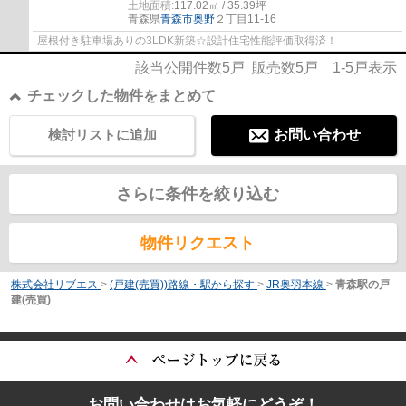
土地面積:
117.02㎡ / 35.39坪
青森県
青森市
奥野
２丁目11-16
屋根付き駐車場ありの3LDK新築☆設計住宅性能評価取得済！
該当公開件数
5
戸 販売数
5
戸
1-5
戸表示
チェックした物件をまとめて
検討リストに追加
お問い合わせ
さらに条件を絞り込む
物件リクエスト
株式会社リブエス
>
(戸建(売買))路線・駅から探す
>
JR奥羽本線
>
青森駅の戸
建(売買)
お問い合わせはお気軽にどうぞ！