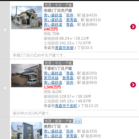
売買｜中古一戸建
幸畑1丁目売戸建
青い森鉄道
「
筒井
」駅 徒歩42分
青い森鉄道
「
東青森
」駅 徒歩51分
青い森鉄道
「
青森
」駅 徒歩98分
240万円
間取:
7DK
建物面積:
96.24㎡ / 29.11坪
土地面積:
241.23㎡ / 72.97坪
青森県
青森市
幸畑
１丁目33-3
幸畑1丁目の広め中古戸建です。
売買｜中古一戸建
千富町1丁目戸建
青い森鉄道
「
青森
」駅 徒歩20分
奥羽本線
「
新青森
」駅 徒歩51分
青い森鉄道
「
筒井
」駅 徒歩56分
1,500万円
間取:
4LDK
建物面積:
129.57㎡ / 39.19坪
土地面積:
165.19㎡ / 49.97坪
青森県
青森市
千富町
１丁目13-15
築33年の3LDK戸建て。
売買｜新築一戸建
新築
奥野2丁目 Ⅱ
青い森鉄道
「
筒井
」駅 徒歩15分
青い森鉄道
「
東青森
」駅 徒歩30分