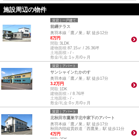
施設周辺の物件
賃貸｜一戸建て
前綱テラス
奥羽本線「鷹ノ巣」駅 徒歩12分
8万円
間取:
3LDK
建物面積:
87.15㎡ / 26.36坪
土地面積:
- / -
敷金/礼金:
1ヶ月/0ヶ月
賃貸｜アパート
サンシャインたかのす
奥羽本線「鷹ノ巣」駅 徒歩17分
3.2万円
間取:
1DK
建物面積:
- / 8.76坪
土地面積:
- / -
敷金/礼金:
0ヶ月/0ヶ月
賃貸｜アパート
北秋田市鷹巣字北中家下のアパート
奥羽本線「鷹ノ巣」駅 徒歩17分
秋田内陸縦貫鉄道「西鷹巣」駅 徒歩11分
4万円