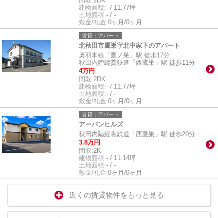
間取:
2DK
建物面積:
- / 11.77坪
土地面積:
- / -
敷金/礼金:
0ヶ月/0ヶ月
賃貸｜アパート
北秋田市鷹巣字北中家下のアパート
奥羽本線「鷹ノ巣」駅 徒歩17分
秋田内陸縦貫鉄道「西鷹巣」駅 徒歩11分
4万円
間取:
2DK
建物面積:
- / 11.77坪
土地面積:
- / -
敷金/礼金:
0ヶ月/0ヶ月
賃貸｜アパート
アーバンヒルズ
秋田内陸縦貫鉄道「西鷹巣」駅 徒歩20分
3.8万円
間取:
2K
建物面積:
- / 11.14坪
土地面積:
- / -
敷金/礼金:
0ヶ月/0ヶ月
近くの賃貸物件をもっと見る