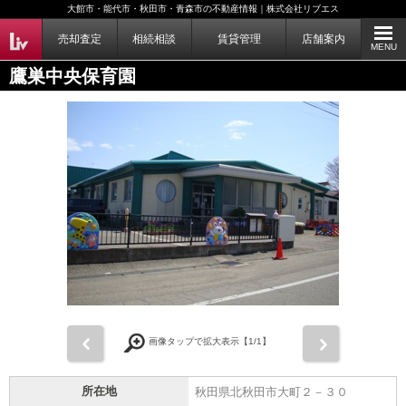
大館市・能代市・秋田市・青森市の不動産情報｜株式会社リブエス
売却査定
相続相談
賃貸管理
店舗案内
MENU
鷹巣中央保育園
前
次
画像タップで拡大表示【
1
/1】
所在地
秋田県北秋田市大町２－３０