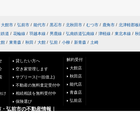
大館市
/
弘前市
/
能代市
/
黒石市
/
北秋田市
/
むつ市
/
鹿角市
/
北津軽郡板
森鉄道
/
花輪線
/
羽越本線
/
男鹿線
/
弘南鉄道弘南線
/
津軽線
/
東北本線
/
秋
大館
/
東青森
/
秋田
/
大館
/
弘前
/
小柳
/
新青森
/
土崎
解約受付
せ
貸したい方へ
大館店
介
空き家管理します
秋田店
索
サブリース(一括借上)
能代店
不動産の無料査定受付中
青森店
向け
相続相談を無料受付中
弘前店
保険選び
市・弘前市の不動産情報｜