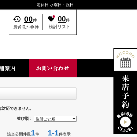
定休日 水曜日・祝日
00
00
件
件
検討リスト
最近見た物件
は対応できません。
並び順：
1
1-1
該当公開件数
件
件表示