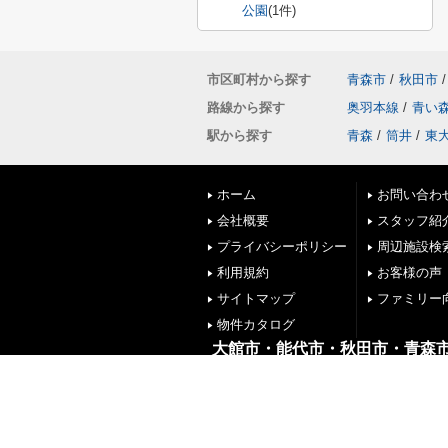
公園
(1件)
市区町村から探す
青森市
/
秋田市
/
路線から探す
奥羽本線
/
青い
駅から探す
青森
/
筒井
/
東
ホーム
お問い合わ
会社概要
スタッフ紹
プライバシーポリシー
周辺施設検
利用規約
お客様の声
サイトマップ
ファミリー
物件カタログ
大館市・能代市・秋田市・青森
株式会社リブエス
秋田県大館市中道１丁目４番１８号
TEL:0186-59-4701