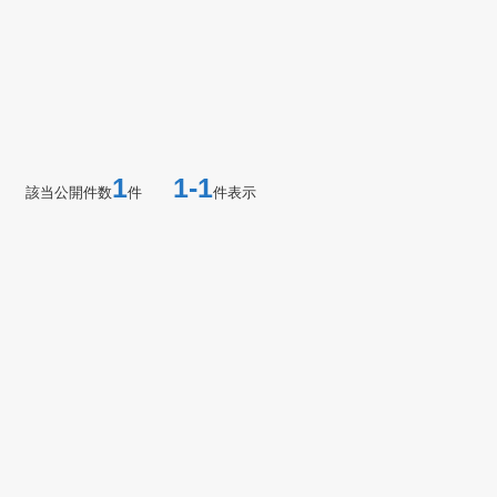
1
1-1
該当公開件数
件
件表示