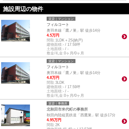
施設周辺の物件
賃貸｜マンション
フィルコート
奥羽本線「鷹ノ巣」駅 徒歩14分
4.5万円
間取:
1LDK＋2S(納戸)
建物面積:
- / 17.59坪
土地面積:
- / -
敷金/礼金:
0ヶ月/0ヶ月
賃貸｜マンション
フィルコート
奥羽本線「鷹ノ巣」駅 徒歩14分
4.8万円
間取:
3LDK
建物面積:
- / 17.59坪
土地面積:
- / -
敷金/礼金:
0ヶ月/0ヶ月
賃貸｜事務所
北秋田市米代町の事務所
秋田内陸縦貫鉄道「西鷹巣」駅 徒歩17分
4.95万円
間取:
2K