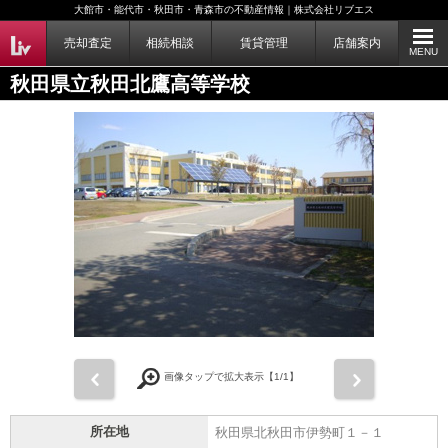
大館市・能代市・秋田市・青森市の不動産情報｜株式会社リブエス
売却査定
相続相談
賃貸管理
店舗案内
MENU
秋田県立秋田北鷹高等学校
前
次
画像タップで拡大表示【
1
/1】
所在地
秋田県北秋田市伊勢町１－１