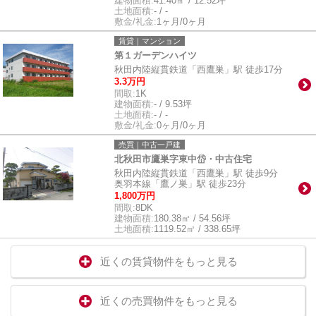
建物面積:
41.40㎡ / 12.52坪
土地面積:
- / -
敷金/礼金:
1ヶ月/0ヶ月
賃貸｜マンション
第１ガーデンハイツ
秋田内陸縦貫鉄道「西鷹巣」駅 徒歩17分
3.3万円
間取:
1K
建物面積:
- / 9.53坪
土地面積:
- / -
敷金/礼金:
0ヶ月/0ヶ月
売買｜中古一戸建
北秋田市鷹巣字東中岱・中古住宅
秋田内陸縦貫鉄道「西鷹巣」駅 徒歩9分
奥羽本線「鷹ノ巣」駅 徒歩23分
1,800万円
間取:
8DK
建物面積:
180.38㎡ / 54.56坪
土地面積:
1119.52㎡ / 338.65坪
近くの賃貸物件をもっと見る
近くの売買物件をもっと見る