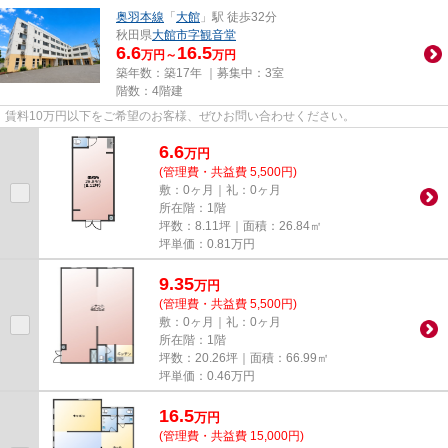
奥羽本線
「
大館
」駅 徒歩32分
秋田県
大館市
字観音堂
6.6
16.5
万円～
万円
築年数：築17年 ｜募集中：
3室
階数：4階建
賃料10万円以下をご希望のお客様、ぜひお問い合わせください。
6.6
万
円
(管理費・共益費 5,500円)
敷：0ヶ月｜礼：0ヶ月
所在階：1階
坪数：8.11坪｜面積：26.84㎡
坪単価：
0.81
万円
9.35
万
円
(管理費・共益費 5,500円)
敷：0ヶ月｜礼：0ヶ月
所在階：1階
坪数：20.26坪｜面積：66.99㎡
坪単価：
0.46
万円
16.5
万
円
(管理費・共益費 15,000円)