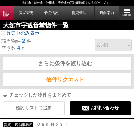
大館市・能代市・秋田市・青森市の不動産情報｜株式会社リブエス
売却査定
相続相談
賃貸管理
店舗案内
MENU
大館市字観音堂物件一覧
募集中のみ表示
2
該当物件
件
4
空き数
件
さらに条件を絞り込む
物件リクエスト
チェックした物件をまとめて
検討リストに追加
お問い合わせ
Ｃａｎ Ｎｏｎ Ⅰ
賃貸｜店舗事務所