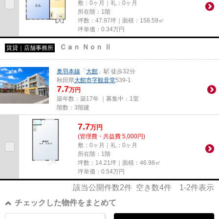
敷：0ヶ月｜礼：0ヶ月
所在階：1階
坪数：47.97坪｜面積：158.59㎡
坪単価：
0.34
万円
Ｃａｎ Ｎｏｎ Ⅱ
賃貸｜店舗事務所
奥羽本線
「
大館
」駅 徒歩32分
秋田県
大館市
字観音堂
539-1
7.7
万円
築年数：築17年 ｜募集中：
1室
階数：3階建
7.7
万
円
(管理費・共益費 5,000円)
敷：0ヶ月｜礼：0ヶ月
所在階：1階
坪数：14.21坪｜面積：46.98㎡
坪単価：
0.54
万円
該当公開件数
2
件 空き数
4
件
1-2
件表示
チェックした物件をまとめて