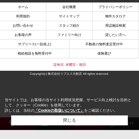
ホーム
会社概要
プライバシーポリシー
利用規約
サイトマップ
物件カタログ
お問い合わせ
スタッフ紹介
周辺施設検索
お客様の声
ファミリー向け
貸したい方へ
サブリース(一括借上)
不動産の無料査定受付中
相続相談を無料受付中
保険選び
定休日: 水曜日・祝日
Copyright(c) 株式会社リブエス大館店 All rights reserved.
当サイトでは、お客様の当サイト利用状況把握、サービス向上検討を目的と
して、クッキー（Cookie）を使用しています。
詳しくは、当社の
「Cookieの取扱いについて」
をご確認ください。
閉じる
電 話
メール
来店予約
解約受付