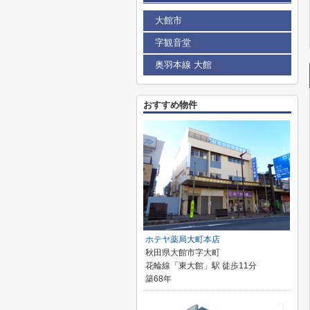
大館市
字観音堂
奥羽本線 大館
おすすめ物件
ホテヤ薬局大町本店
秋田県大館市字大町
花輪線「東大館」駅 徒歩11分
築68年