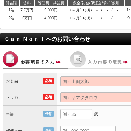
所在階
賃料
管理費・共益費
敷金/礼金/保証金/償却/敷引
1階
7.7万円
5,000円
/
/
/
/
14
0ヶ月
0ヶ月
-
-
-
2階
5万円
4,000円
/
/
/
/
9
0ヶ月
0ヶ月
-
-
-
Ｃａｎ Ｎｏｎ Ⅱ
へのお問い合わせ
お名前
必須
フリガナ
必須
年齢
任意
歳
郵便番号
任意