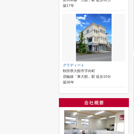
奥羽本線「大館」駅 徒歩32分
築17年
グラディート
秋田県大館市字向町
花輪線「東大館」駅 徒歩10分
築36年