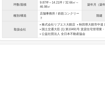
9.87坪～14.21坪 / 32.66㎡～
坪数/面積
築年月（築
46.98㎡
店舗事務所 / 鉄筋コンクリー
種別/構造
階建
ト
株式会社リブエス大館店
秋田県大館市中道
国土交通大臣 (1) 第10491号 賃貸住宅管理
取扱会社
公益社団法人 全日本不動産協会