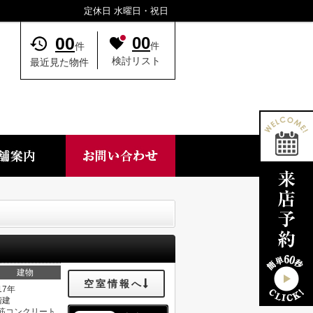
定休日 水曜日・祝日
00
00
件
件
検討リスト
最近見た物件
建物
空室情報へ
17年
階建
筋コンクリート