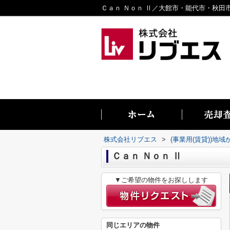
株式会社リブエス
>
(事業用(賃貸))地
Ｃａｎ Ｎｏｎ Ⅱ
▼ご希望の物件をお探しします
同じエリアの物件