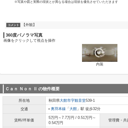
※写真や図と実際の現状とが異なる場合は現状を優先させていただきます
【外観】
コメント
360度パノラマ写真
画像をクリックして視点を操作
内装
Ｃａｎ Ｎｏｎ Ⅱ
の物件概要
所在地
秋田県
大館市
字観音堂
539-1
奥羽本線
「
大館
」駅 徒歩32分
交通
5万円～7.7万円 / 0.51万円～
賃料/坪単価
管理費・共
0.54万円