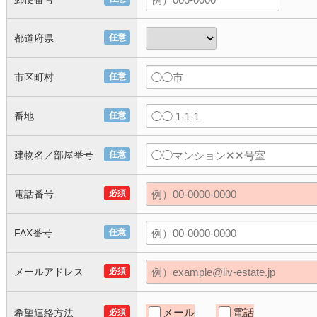
都道府県
任意
市区町村
任意
番地
任意
建物名／部屋番号
任意
電話番号
必須
FAX番号
任意
メールアドレス
必須
メール
電話
希望連絡方法
必須