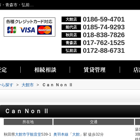
Ｃａｎ Ｎｏｎ Ⅱ／大館市・能代市・秋田市・青森市・弘前市の不動産情報なら株式会社リブエス
0186-59-4701
大館店
0185-74-9293
能代店
018-838-7826
秋田店
017-762-1525
青森店
0172-88-6731
弘前店
域から探す
>
大館市
>
Ｃａｎ Ｎｏｎ Ⅱ
Ｃａｎ Ｎｏｎ Ⅱ
所在地
交通
築
秋田県
大館市
字観音堂
539-1
奥羽本線
「
大館
」駅 徒歩32分
3
鉄