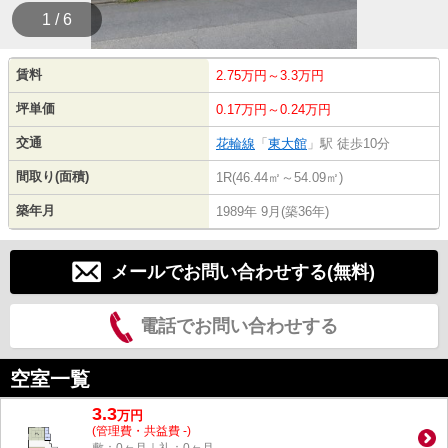
1 / 6
賃料
2.75万円～3.3万円
坪単価
0.17万円～0.24万円
交通
花輪線
「
東大館
」駅 徒歩10分
間取り(面積)
1R(46.44㎡～54.09㎡)
築年月
1989年 9月(築36年)
メールでお問い合わせする(無料)
電話でお問い合わせする
空室一覧
3.3
万
円
(管理費・共益費 -)