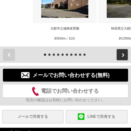
大館市立城南保育園
秋田県立大館
約816m／11分
約1350
前
メールでお問い合わせする(無料)
電話でお問い合わせする
現況の確認はお気軽にお問い合わせください。
メールで共有する
LINEで共有する