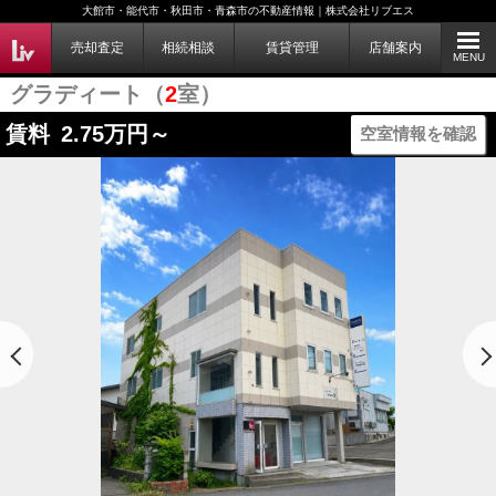
大館市・能代市・秋田市・青森市の不動産情報｜株式会社リブエス
売却査定
相続相談
賃貸管理
店舗案内
MENU
グラディート（
2
室）
賃料
2.75
万円～
空室情報を確認