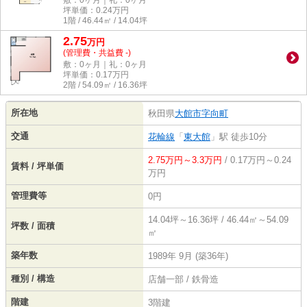
敷：0ヶ月｜礼：0ヶ月
坪単価：
0.24
万円
1階 / 46.44㎡ / 14.04坪
2.75
万
円
(管理費・共益費 -)
敷：0ヶ月｜礼：0ヶ月
坪単価：
0.17
万円
2階 / 54.09㎡ / 16.36坪
所在地
秋田県
大館市
字向町
交通
花輪線
「
東大館
」駅 徒歩10分
2.75万円～3.3万円
/ 0.17万円～0.24
賃料 / 坪単価
万円
管理費等
0円
14.04坪～16.36坪 / 46.44㎡～54.09
坪数 / 面積
㎡
築年数
1989年 9月 (築36年)
種別 / 構造
店舗一部 / 鉄骨造
階建
3階建