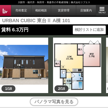
大館市・能代市・秋田市・青森市の不動産情報｜株式会社リブエス
売却査定
相続相談
賃貸管理
店舗案内
MENU
URBAN CUBIC 東台Ⅱ A棟 101
賃料
6.3
万円
検討リストに追加
1/18
2/18
パノラマ写真を見る