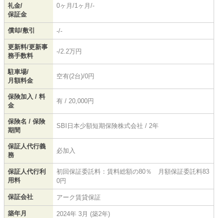
礼金/
0ヶ月/1ヶ月/-
保証金
償却/敷引
-/-
更新料/更新事
-/2.2万円
務手数料
駐車場/
空有(2台)/0円
月額料金
保険加入 / 料
有 / 20,000円
金
保険名 / 保険
SBI日本少額短期保険株式会社 / 2年
期間
保証人代行義
必加入
務
保証人代行利
初回保証委託料：賃料総額の80％ 月額保証委託料83
用料
0円
保証会社
アーク賃貸保証
築年月
2024年 3月 (築2年)