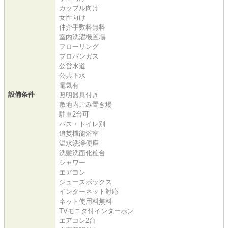
カップル向け
女性向け
仲介手数料無料
室内洗濯機置場
フローリング
プロパンガス
公営水道
公共下水
電気有
設備条件
照明器具付き
敷地内ごみ置き場
駐車2台可
バス・トイレ別
追焚機能浴室
温水洗浄便座
洗髪洗面化粧台
シャワー
エアコン
シューズボックス
インターネット対応
ネット使用料無料
TVモニタ付インターホン
エアコン2台