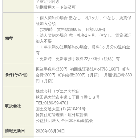
全室照明付き
初期費用カード決済可
・個人契約の場合 敷なし、礼1ヶ月、仲なし、賃貸保
証加入必須
(契約時：賃料総額80％、月額830円)
・法人契約の場合 敷・礼各1ヶ月、仲なし、賃貸保証
備考
加入不要
・１年未満の短期解約の場合、賃料1ヶ月分の違約金
有
・更新時、更新事務手数料22,000円（税込）有
振込手数料:330円 初回保証委託料:4万8,160円 町内
条件(その他)
会費:200円 町内会費:200円（月額） 月額保証料:830
円（月額）
株式会社リブエス大館店
秋田県大館市中道１丁目４番１８号
TEL:0186-59-4701
取扱会社
国土交通大臣 (1) 第10491号
賃貸住宅管理業・屋外広告業
公益社団法人 全日本不動産協会
情報更新日
2026年08月04日