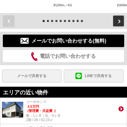
約295m／4分
約608
前
メールでお問い合わせする(無料)
電話でお問い合わせする
メールで共有する
LINEで共有する
エリアの近い物件
コーポホンマ
4.5
万
円
(管理費・共益費 -)
敷：1ヶ月｜礼：0ヶ月
2階 / 2K / 42.23㎡