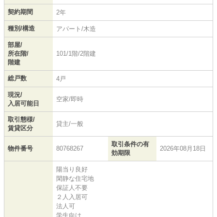
契約期間
2年
種別/構造
アパート/木造
部屋/
所在階/
101/1階/2階建
階建
総戸数
4戸
現況/
空家/即時
入居可能日
取引態様/
貸主/一般
賃貸区分
取引条件の有
物件番号
80768267
2026年08月18日
効期限
陽当り良好
閑静な住宅地
保証人不要
２人入居可
法人可
学生向け