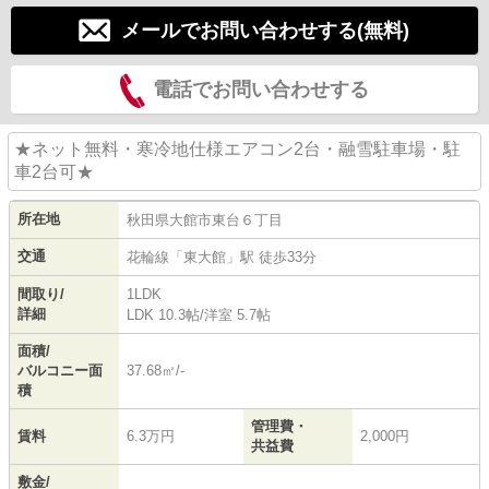
メールでお問い合わせする(無料)
電話でお問い合わせする
★ネット無料・寒冷地仕様エアコン2台・融雪駐車場・駐
車2台可★
所在地
秋田県
大館市
東台
６丁目
交通
花輪線
「
東大館
」駅 徒歩33分
間取り/
1LDK
詳細
LDK 10.3帖
/
洋室 5.7帖
面積/
バルコニー面
37.68㎡/-
積
管理費・
賃料
6.3万円
2,000円
共益費
敷金/