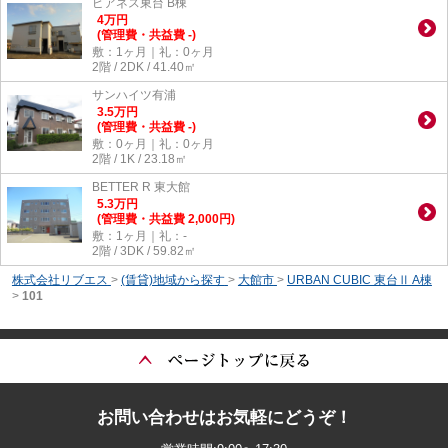
ピアネス東台 B棟
4
万
円
(管理費・共益費 -)
敷：1ヶ月｜礼：0ヶ月
2階 / 2DK / 41.40㎡
サンハイツ有浦
3.5
万
円
(管理費・共益費 -)
敷：0ヶ月｜礼：0ヶ月
2階 / 1K / 23.18㎡
BETTER R 東大館
5.3
万
円
(管理費・共益費 2,000円)
敷：1ヶ月｜礼：-
2階 / 3DK / 59.82㎡
株式会社リブエス
>
(賃貸)地域から探す
>
大館市
>
URBAN CUBIC 東台Ⅱ A棟
>
101
お問い合わせはお気軽にどうぞ！