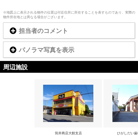
※地図上に表示される物件の位置は付近住所に所在することを表すものであり、実際の
物件所在地とは異なる場合がございます。
担当者のコメント
パノラマ写真を表示
周辺施設
筒井商店大館支店
ひがしだい歯