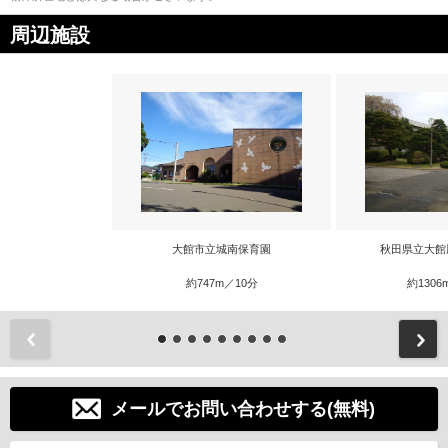
周辺施設
大館市立城南保育園
秋田県立大館
約747m／10分
約1306
前
メールでお問い合わせする(無料)