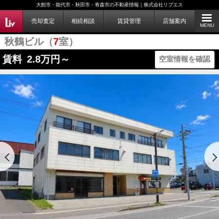
大館市・能代市・秋田市・青森市の不動産情報｜株式会社リブエス
売却査定
相続相談
賃貸管理
店舗案内
MENU
秋鶴ビル（
7
室）
賃料
2.8
万円～
空室情報を確認