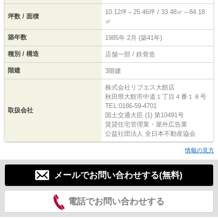
10.12坪～25.46坪 / 33.48㎡～84.18
坪数 / 面積
㎡
築年数
1985年 2月 (築41年)
種別 / 構造
店舗一部 / 鉄骨造
階建
3階建
株式会社リブエス大館店
秋田県大館市中道１丁目４番１８号
TEL:0186-59-4701
取扱会社
国土交通大臣 (1) 第10491号
賃貸住宅管理業・屋外広告業
公益社団法人 全日本不動産協会
情報の見方
メールでお問い合わせする(無料)
電話でお問い合わせする