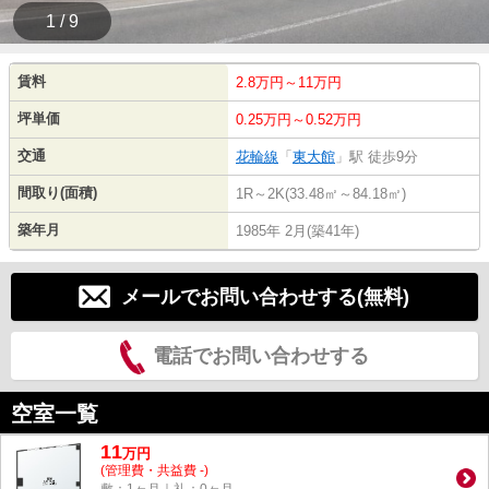
1 / 9
賃料
2.8万円～11万円
坪単価
0.25万円～0.52万円
交通
花輪線
「
東大館
」駅 徒歩9分
間取り(面積)
1R～2K(33.48㎡～84.18㎡)
築年月
1985年 2月(築41年)
メールでお問い合わせする(無料)
電話でお問い合わせする
空室一覧
11
万
円
(管理費・共益費 -)