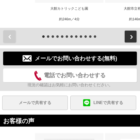
大館カトリックこども園
大館市立
約246m／4分
約146
前
メールでお問い合わせする(無料)
電話でお問い合わせする
現況の確認はお気軽にお問い合わせください。
メールで共有する
LINEで共有する
お客様の声