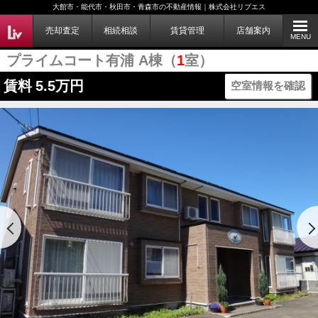
大館市・能代市・秋田市・青森市の不動産情報｜株式会社リブエス
売却査定
相続相談
賃貸管理
店舗案内
MENU
プライムコート有浦 A棟（
1
室）
賃料
5.5万円
空室情報を確認