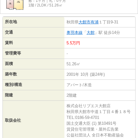
敷：1ヶ月｜礼：0ヶ月
1階 / 2LDK / 51.26㎡
所在地
秋田県
大館市
有浦
１丁目9-31
交通
奥羽本線
「
大館
」駅 徒歩14分
賃料
5.5万円
管理費等
-
面積
51.26㎡
築年数
2001年 10月 (築24年)
種別/構造
アパート/木造
階建
2階建
株式会社リブエス大館店
秋田県大館市中道１丁目４番１８号
TEL:0186-59-4701
取扱会社
国土交通大臣 (1) 第10491号
賃貸住宅管理業・屋外広告業
公益社団法人 全日本不動産協会