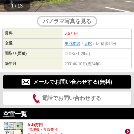
1 / 13
パノラマ写真を見る
賃料
5.5万円
交通
奥羽本線
「
大館
」駅 徒歩14分
間取り(面積)
2LDK(51.26㎡)
築年月
2001年 10月(築24年)
メールでお問い合わせする(無料)
電話でお問い合わせする
空室一覧
5.5
万
円
(管理費・共益費 -)