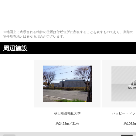
※地図上に表示される物件の位置は付近住所に所在することを表すものであり、実際の
物件所在地とは異なる場合がございます。
周辺施設
秋田看護福祉大学
ハッピー・ドラ
約2423m／31分
約1052