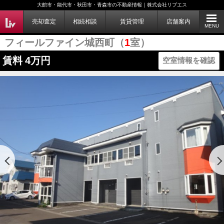
大館市・能代市・秋田市・青森市の不動産情報｜株式会社リブエス
売却査定
相続相談
賃貸管理
店舗案内
MENU
フィールファイン城西町（
1
室）
賃料
4万円
空室情報を確認