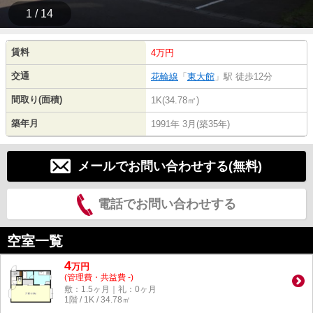
1 / 14
賃料
4万円
交通
花輪線
「
東大館
」駅 徒歩12分
間取り(面積)
1K(34.78㎡)
築年月
1991年 3月(築35年)
メールでお問い合わせする(無料)
電話でお問い合わせする
空室一覧
4
万
円
(管理費・共益費 -)
敷：1.5ヶ月｜礼：0ヶ月
1階 / 1K / 34.78㎡