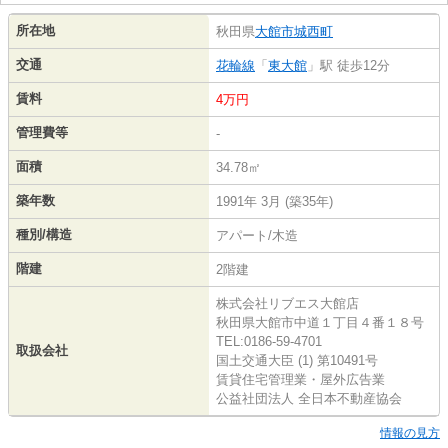
所在地
秋田県
大館市
城西町
交通
花輪線
「
東大館
」駅 徒歩12分
賃料
4万円
管理費等
-
面積
34.78㎡
築年数
1991年 3月 (築35年)
種別/構造
アパート/木造
階建
2階建
株式会社リブエス大館店
秋田県大館市中道１丁目４番１８号
TEL:0186-59-4701
取扱会社
国土交通大臣 (1) 第10491号
賃貸住宅管理業・屋外広告業
公益社団法人 全日本不動産協会
情報の見方