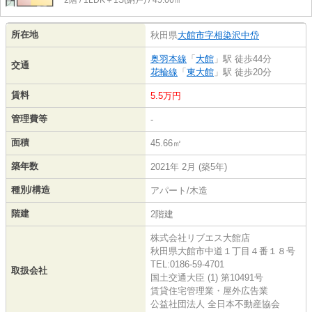
2階 / 1LDK＋1S(納戸) / 45.66㎡
所在地
秋田県
大館市
字相染沢中岱
奥羽本線
「
大館
」駅 徒歩44分
交通
花輪線
「
東大館
」駅 徒歩20分
賃料
5.5万円
管理費等
-
面積
45.66㎡
築年数
2021年 2月 (築5年)
種別/構造
アパート/木造
階建
2階建
株式会社リブエス大館店
秋田県大館市中道１丁目４番１８号
TEL:0186-59-4701
取扱会社
国土交通大臣 (1) 第10491号
賃貸住宅管理業・屋外広告業
公益社団法人 全日本不動産協会