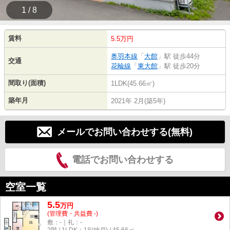
1 / 8
賃料
5.5万円
奥羽本線
「
大館
」駅 徒歩44分
交通
花輪線
「
東大館
」駅 徒歩20分
間取り(面積)
1LDK(45.66㎡)
築年月
2021年 2月(築5年)
メールでお問い合わせする(無料)
電話でお問い合わせする
空室一覧
5.5
万
円
(管理費・共益費 -)
敷：-｜礼：-