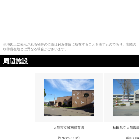
※地図上に表示される物件の位置は付近住所に所在することを表すものであり、実際の
物件所在地とは異なる場合がございます。
周辺施設
大館市立城南保育園
秋田県立大館鳳
約763m／10分
約1600