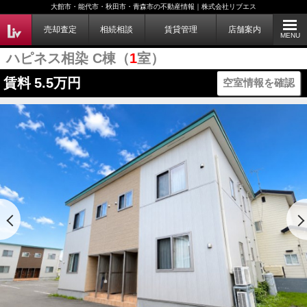
大館市・能代市・秋田市・青森市の不動産情報｜株式会社リブエス
売却査定
相続相談
賃貸管理
店舗案内
MENU
ハピネス相染 C棟（
1
室）
賃料
5.5万円
空室情報を確認