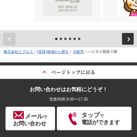
前
株式会社リブエス
>
(賃貸)地域から探す
>
大館市
>
ハピネス相染 C棟
お問い合わせはお気軽にどうぞ！
営業時間:9:00〜17:30
タップ
メール
で
で
電話ができます
お問い合わせ