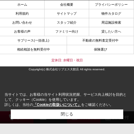
ホーム
会社概要
プライバシーポリシー
利用規約
サイトマップ
物件カタログ
お問い合わせ
スタッフ紹介
周辺施設検索
お客様の声
ファミリー向け
貸したい方へ
サブリース(一括借上)
不動産の無料査定受付中
相続相談を無料受付中
保険選び
定休日: 水曜日・祝日
Copyright(c) 株式会社リブエス大館店 All rights reserved.
当サイトでは、お客様の当サイト利用状況把握、サービス向上検討を目的と
して、クッキー（Cookie）を使用しています。
詳しくは、当社の
「Cookieの取扱いについて」
をご確認ください。
閉じる
電 話
メール
来店予約
解約受付