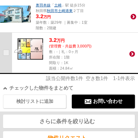
奥羽本線
「
土崎
」駅 徒歩15分
秋田県
秋田市
土崎港東
２丁目
3.2
万円
築年数：築29年 ｜募集中：
1室
階数：2階建
3.2
万
円
(管理費・共益費 3,000円)
敷：-｜礼：0ヶ月
所在階：1階
間取り：1K
面積：24.84㎡
該当公開件数
1
件 空き数
1
件
1-1
件表示
チェックした物件をまとめて
検討リストに追加
お問い合わせ
さらに条件を絞り込む