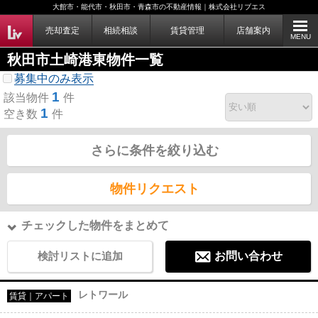
大館市・能代市・秋田市・青森市の不動産情報｜株式会社リブエス
売却査定
相続相談
賃貸管理
店舗案内
MENU
秋田市土崎港東物件一覧
募集中のみ表示
1
該当物件
件
1
空き数
件
さらに条件を絞り込む
物件リクエスト
チェックした物件をまとめて
検討リストに追加
お問い合わせ
レトワール
賃貸｜アパート