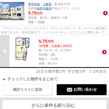
奥羽本線
「
上飯島
」駅 徒歩17分
秋田県
秋田市
飯島
字長山下７２－１９１
5.75
万円
築年数：築7年 ｜募集中：
1室
階数：2階建
「アルページュ」のここがイチオシ。TVインターホンで、モニターから来訪者が
確認できます。室内設備はCS・システムキッチン・エアコンなど豊富に揃ってお
り、過ごしやすいお部屋にな...
5.75
万
円
(管理費・共益費 2,900円)
敷：0ヶ月｜礼：8.7万円
所在階：1階
間取り：1LDK
面積：48.19㎡
該当公開件数
1
件 空き数
1
件
1-1
件表示
チェックした物件をまとめて
検討リストに追加
お問い合わせ
さらに条件を絞り込む