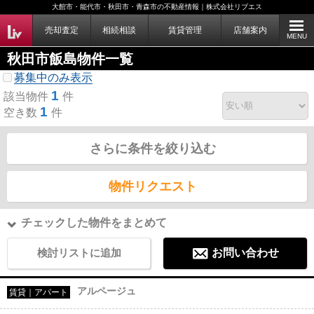
大館市・能代市・秋田市・青森市の不動産情報｜株式会社リブエス
売却査定
相続相談
賃貸管理
店舗案内
MENU
秋田市飯島物件一覧
募集中のみ表示
1
該当物件
件
1
空き数
件
さらに条件を絞り込む
物件リクエスト
チェックした物件をまとめて
検討リストに追加
お問い合わせ
アルページュ
賃貸｜アパート