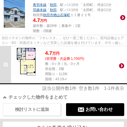
奥羽本線
「
秋田
」駅 バス10分 「太田町」 停歩11分
羽越本線
「
秋田
」駅 バス10分 「太田町」 停歩11分
秋田県
秋田市
楢山石塚町
１１番２２号
4.7
万円
築年数：築28年 ｜募集中：
1室
階数：2階建
当社イチオシの物件の「フオレスタ」。ぜひ一度ご覧ください。室内設備はエア
コン・BS・対面式キッチンなど充実した設備を備え付けています。今引っ越しを
お考えの方におすすめなのが...
4.7
万
円
(管理費・共益費 1,700円)
敷：0ヶ月｜礼：0ヶ月
所在階：2階
間取り：1LDK
面積：43.19㎡
該当公開件数
1
件 空き数
1
件
1-1
件表示
チェックした物件をまとめて
検討リストに追加
お問い合わせ