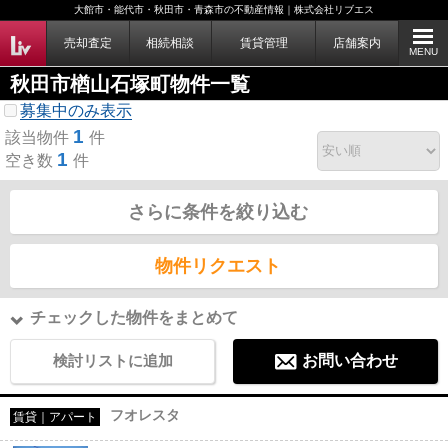
大館市・能代市・秋田市・青森市の不動産情報｜株式会社リブエス
売却査定
相続相談
賃貸管理
店舗案内
MENU
秋田市楢山石塚町物件一覧
募集中のみ表示
1
該当物件
件
1
空き数
件
さらに条件を絞り込む
物件リクエスト
チェックした物件をまとめて
検討リストに追加
お問い合わせ
フオレスタ
賃貸｜アパート