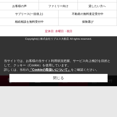
お客様の声
ファミリー向け
貸したい方へ
サブリース(一括借上)
不動産の無料査定受付中
相続相談を無料受付中
保険選び
定休日: 水曜日・祝日
Copyright(c) 株式会社リブエス大館店 All rights reserved.
当サイトでは、お客様の当サイト利用状況把握、サービス向上検討を目的と
して、クッキー（Cookie）を使用しています。
詳しくは、当社の
「Cookieの取扱いについて」
をご確認ください。
閉じる
電 話
メール
来店予約
解約受付
検討リスト追加
お問い合わせ