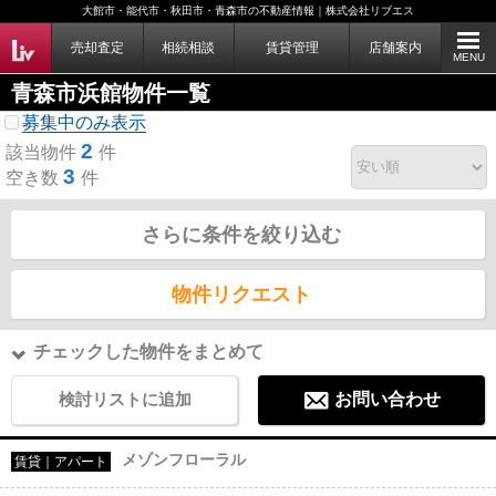
大館市・能代市・秋田市・青森市の不動産情報｜株式会社リブエス
売却査定
相続相談
賃貸管理
店舗案内
MENU
青森市浜館物件一覧
募集中のみ表示
2
該当物件
件
3
空き数
件
さらに条件を絞り込む
物件リクエスト
チェックした物件をまとめて
検討リストに追加
お問い合わせ
メゾンフローラル
賃貸｜アパート