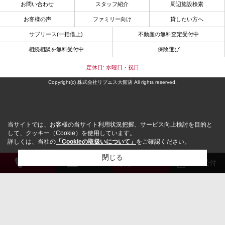
お問い合わせ
スタッフ紹介
周辺施設検索
お客様の声
ファミリー向け
貸したい方へ
サブリース(一括借上)
不動産の無料査定受付中
相続相談を無料受付中
保険選び
定休日: 水曜日・祝日
Copyright(c) 株式会社リブエス大館店 All rights reserved.
当サイトでは、お客様の当サイト利用状況把握、サービス向上検討を目的と
して、クッキー（Cookie）を使用しています。
詳しくは、当社の
「Cookieの取扱いについて」
をご確認ください。
閉じる
電 話
メール
来店予約
解約受付
検討リスト追加
お問い合わせ