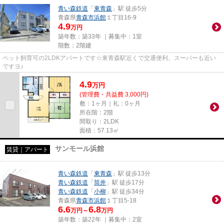
青い森鉄道
「
東青森
」駅 徒歩5分
青森県
青森市
浜館
１丁目16-9
4.9
万円
築年数：築33年 ｜募集中：
1室
階数：2階建
ペット飼育可の2LDKアパートです☆東青森駅近くで交通便利。スーパーも近い
ですヨ♪
4.9
万
円
(管理費・共益費 3,000円)
敷：1ヶ月｜礼：0ヶ月
所在階：2階
間取り：2LDK
面積：57.13㎡
サンモール浜館
賃貸｜アパート
青い森鉄道
「
東青森
」駅 徒歩13分
青い森鉄道
「
筒井
」駅 徒歩17分
青い森鉄道
「
小柳
」駅 徒歩34分
青森県
青森市
浜館
１丁目5-18
6.6
6.8
万円～
万円
築年数：築22年 ｜募集中：
2室