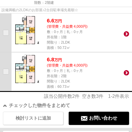
階数：2階建
設備満載の2LDKのお部屋♪2台目駐車場先着順☆
6.6
万
円
(管理費・共益費 4,000円)
敷：0ヶ月｜礼：0ヶ月
所在階：1階
間取り：2LDK
面積：50.72㎡
6.8
万
円
(管理費・共益費 4,000円)
敷：0ヶ月｜礼：0ヶ月
所在階：2階
間取り：2LDK
面積：60.73㎡
該当公開件数
2
件 空き数
3
件
1-2
件表示
チェックした物件をまとめて
検討リストに追加
お問い合わせ