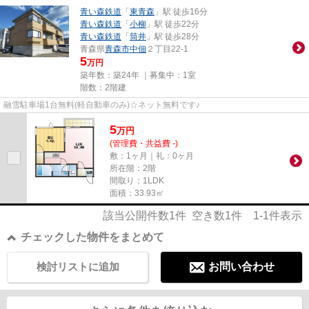
青い森鉄道
「
東青森
」駅 徒歩16分
青い森鉄道
「
小柳
」駅 徒歩22分
青い森鉄道
「
筒井
」駅 徒歩28分
青森県
青森市
中佃
２丁目22-1
5
万円
築年数：築24年 ｜募集中：
1室
階数：2階建
融雪駐車場1台無料(軽自動車のみ)☆ネット無料です♪
5
万
円
(管理費・共益費 -)
敷：1ヶ月｜礼：0ヶ月
所在階：2階
間取り：1LDK
面積：33.93㎡
該当公開件数
1
件 空き数
1
件
1-1
件表示
チェックした物件をまとめて
検討リストに追加
お問い合わせ