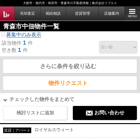
大館市・能代市・秋田市・青森市の不動産情報｜株式会社リブエス
売却査定
相続相談
賃貸管理
店舗案内
MENU
青森市中佃物件一覧
募集中のみ表示
1
該当物件
件
1
空き数
件
さらに条件を絞り込む
物件リクエスト
チェックした物件をまとめて
検討リストに追加
お問い合わせ
ロイヤルスウィート
賃貸｜アパート