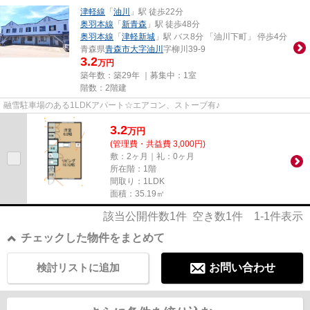
津軽線
「
油川
」駅 徒歩22分
奥羽本線
「
新青森
」駅 徒歩48分
奥羽本線
「
津軽新城
」駅 バス8分 「油川下町」 停歩4分
青森県
青森市
大字油川
字柳川39-9
3.2
万円
築年数：築29年 ｜募集中：
1室
階数：2階建
融雪駐車場のある1LDKアパート☆エアコン、ストーブ有♪
3.2
万
円
(管理費・共益費 3,000円)
敷：2ヶ月｜礼：0ヶ月
所在階：1階
間取り：1LDK
面積：35.19㎡
該当公開件数
1
件 空き数
1
件
1-1
件表示
チェックした物件をまとめて
検討リストに追加
お問い合わせ