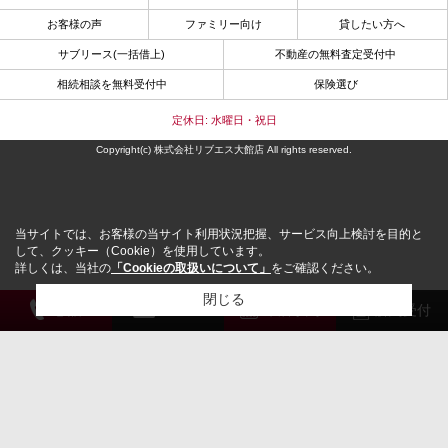
お客様の声
ファミリー向け
貸したい方へ
サブリース(一括借上)
不動産の無料査定受付中
相続相談を無料受付中
保険選び
定休日: 水曜日・祝日
Copyright(c) 株式会社リブエス大館店 All rights reserved.
当サイトでは、お客様の当サイト利用状況把握、サービス向上検討を目的と
して、クッキー（Cookie）を使用しています。
詳しくは、当社の
「Cookieの取扱いについて」
をご確認ください。
閉じる
電 話
メール
来店予約
解約受付
検討リスト追加
お問い合わせ