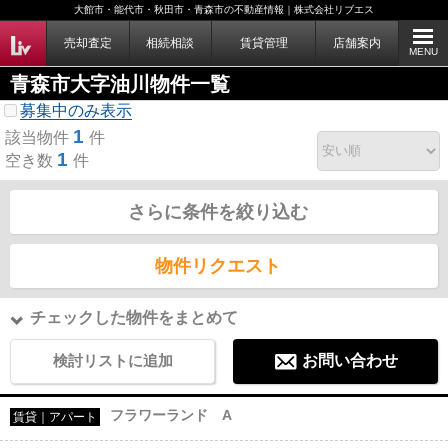
大館市・能代市・秋田市・青森市の不動産情報｜株式会社リブエス
売却査定
相続相談
賃貸管理
店舗案内
MENU
青森市大字油川物件一覧
募集中のみ表示
1
該当物件
件
1
空き数
件
さらに条件を絞り込む
物件リクエスト
チェックした物件をまとめて
検討リストに追加
お問い合わせ
フラワーランド A
賃貸｜アパート