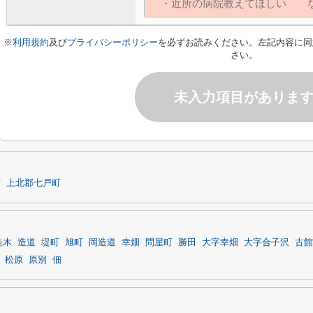
※
利用規約
及び
プライバシーポリシー
を必ずお読みください。左記内容に同
さい。
未入力項目がありま
町
上北郡七戸町
桂木
造道
堤町
旭町
岡造道
幸畑
問屋町
勝田
大字幸畑
大字合子沢
古館
松原
原別
佃