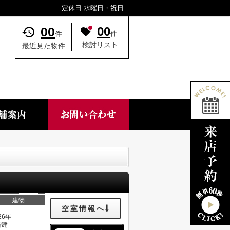
定休日 水曜日・祝日
00
00
件
件
検討リスト
最近見た物件
建物
空室情報へ
26年
階建