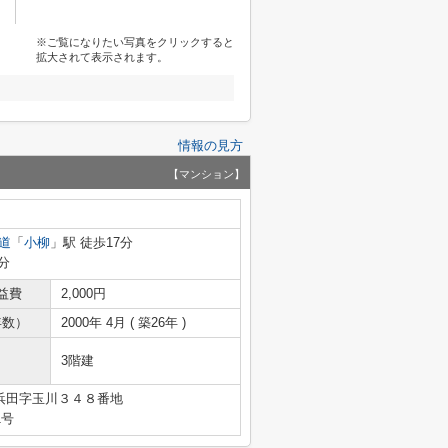
※ご覧になりたい写真をクリックすると
拡大されて表示されます。
情報の見方
【マンション】
道
「
小柳
」駅 徒歩17分
分
益費
2,000円
年数）
2000年 4月 ( 築26年 )
3階建
浜田字玉川３４８番地
1号