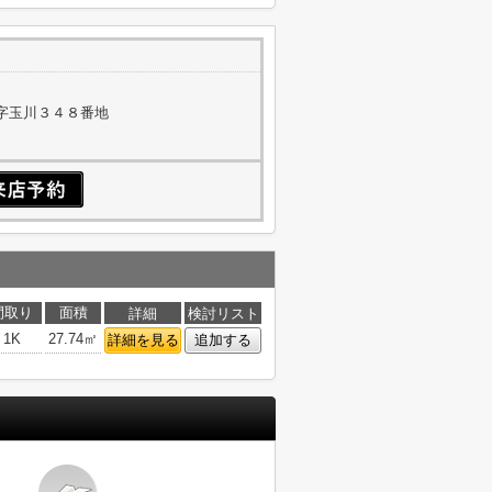
字玉川３４８番地
間取り
面積
詳細
検討リスト
1K
27.74㎡
詳細を見る
追加する