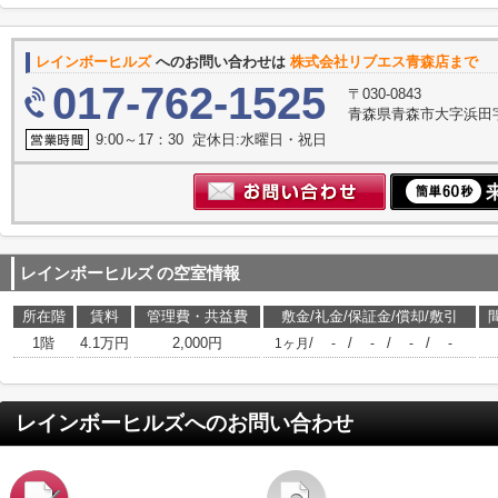
レインボーヒルズ
へのお問い合わせは
株式会社リブエス青森店まで
017-762-1525
〒030-0843
青森県青森市大字浜田
9:00～17：30 定休日:水曜日・祝日
レインボーヒルズ
の空室情報
所在階
賃料
管理費・共益費
敷金/礼金/保証金/償却/敷引
1階
4.1万円
2,000円
/
/
/
/
1ヶ月
-
-
-
-
レインボーヒルズ
へのお問い合わせ