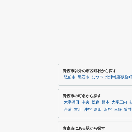
青森市以外の市区町村から探す
弘前市
黒石市
むつ市
北津軽郡板柳
青森市の町名から探す
大字浜田
中央
松森
橋本
大字三内
合浦
古川
沖館
新田
浜館
三好
筒井
青森市にある駅から探す