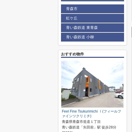
青森市
虹ケ丘
青い森鉄道 東青森
青い森鉄道 小柳
おすすめ物件
Feel Fine Tsukurimichi Ⅰ(フィールフ
ァインツクリミチ)
青森県青森市造道１丁目
青い森鉄道「矢田前」駅 徒歩28分