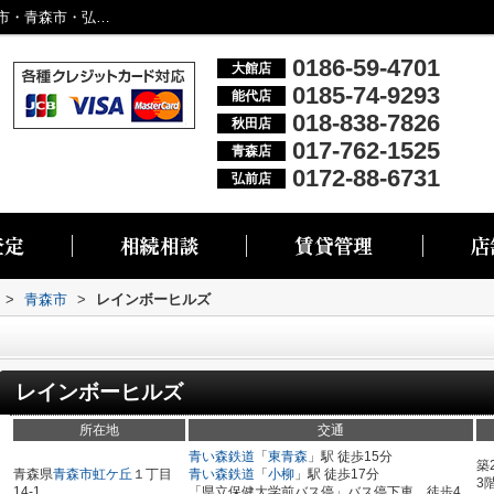
レインボーヒルズ／大館市・能代市・秋田市・青森市・弘前市の不動産情報なら株式会社リブエス
0186-59-4701
大館店
0185-74-9293
能代店
018-838-7826
秋田店
017-762-1525
青森店
0172-88-6731
弘前店
>
青森市
>
レインボーヒルズ
レインボーヒルズ
所在地
交通
青い森鉄道
「
東青森
」駅 徒歩15分
築
青森県
青森市
虹ケ丘
１丁目
青い森鉄道
「
小柳
」駅 徒歩17分
3
14-1
「県立保健大学前バス停」バス停下車 徒歩4