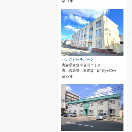
築27年
パレスビーチパーク
青森県青森市合浦２丁目
青い森鉄道「東青森」駅 徒歩30分
築29年