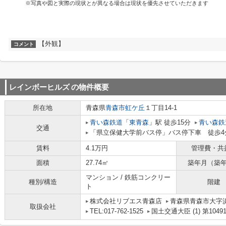
※写真や図と実際の現状とが異なる場合は現状を優先させていただきます
【外観】
コメント
レインボーヒルズ
の物件概要
所在地
青森県
青森市
虹ケ丘
１丁目14-1
青い森鉄道
「
東青森
」駅 徒歩15分
青い森鉄
交通
「県立保健大学前バス停」バス停下車 徒歩4
賃料
4.1万円
管理費・共
面積
27.74㎡
築年月（築
マンション / 鉄筋コンクリー
種別/構造
階建
ト
株式会社リブエス青森店
青森県青森市大字
取扱会社
TEL:017-762-1525
国土交通大臣 (1) 第1049