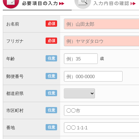
お名前
必須
フリガナ
必須
年齢
任意
歳
郵便番号
任意
都道府県
任意
市区町村
任意
番地
任意