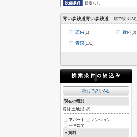
設備条件
指定なし
青い森鉄道青い森鉄道
駅で絞り込
乙供
野内
(1)
(8)
青森
(101)
種別で絞り込む
現在の種別
賃貸,土地(賃貸)
アパート
マンション
一戸建て
▼賃料