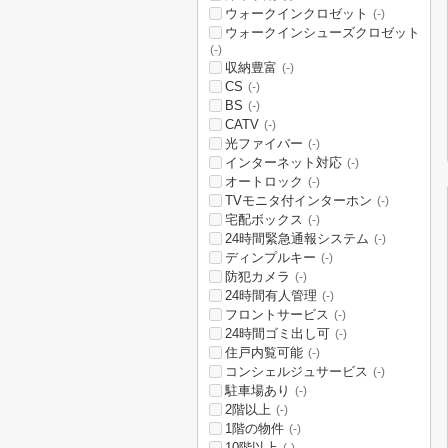
ウォークインクロゼット
(-)
ウォークインシューズクロゼット
(-)
収納豊富
(-)
CS
(-)
BS
(-)
CATV
(-)
光ファイバー
(-)
インターネット対応
(-)
オートロック
(-)
TVモニタ付インターホン
(-)
宅配ボックス
(-)
24時間緊急通報システム
(-)
ディンプルキー
(-)
防犯カメラ
(-)
24時間有人管理
(-)
フロントサービス
(-)
24時間ゴミ出し可
(-)
住戸内覧可能
(-)
コンシェルジュサービス
(-)
駐車場あり
(-)
2階以上
(-)
1階の物件
(-)
10階以上