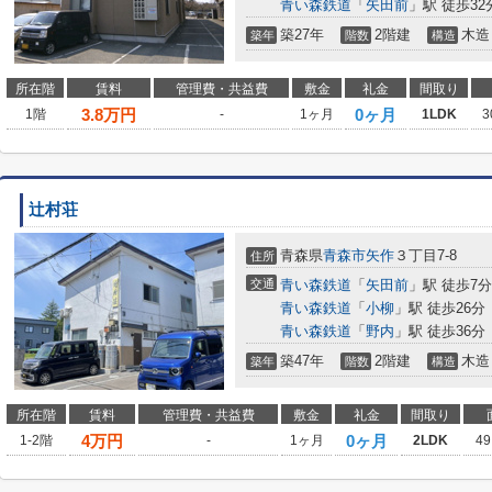
青い森鉄道
「
矢田前
」駅 徒歩32
築27年
2階建
木造
築年
階数
構造
所在階
賃料
管理費・共益費
敷金
礼金
間取り
3.8
万円
0ヶ月
1階
-
1ヶ月
1LDK
3
辻村荘
青森県
青森市
矢作
３丁目7-8
住所
交通
青い森鉄道
「
矢田前
」駅 徒歩7分
青い森鉄道
「
小柳
」駅 徒歩26分
青い森鉄道
「
野内
」駅 徒歩36分
築47年
2階建
木造
築年
階数
構造
所在階
賃料
管理費・共益費
敷金
礼金
間取り
4
万円
0ヶ月
1-2階
-
1ヶ月
2LDK
49