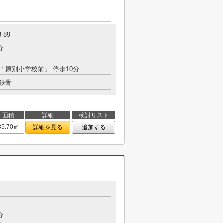
-89
分
 「原別小学校前」 停歩10分
鉄骨
面積
詳細
検討リスト
35.70㎡
詳細を見る
追加する
分