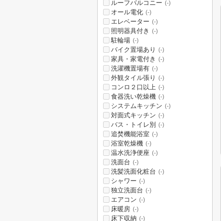
ルーフバルコニー
(-)
オール電化
(-)
エレベーター
(-)
照明器具付き
(-)
駐輪場
(-)
バイク置場あり
(-)
家具・家電付き
(-)
洗濯機置場有
(-)
外観タイル張り
(-)
コンロ２口以上
(-)
食器洗い乾燥機
(-)
システムキッチン
(-)
対面式キッチン
(-)
バス・トイレ別
(-)
追焚機能浴室
(-)
浴室乾燥機
(-)
温水洗浄便座
(-)
洗面台
(-)
洗髪洗面化粧台
(-)
シャワー
(-)
独立洗面台
(-)
エアコン
(-)
床暖房
(-)
床下収納
(-)