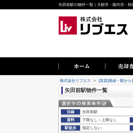
株式会社リブエス
>
(賃貸)路線・駅から
矢田前駅物件一覧
沿線
矢田前駅
賃料
下限なし～上限なし
駅徒歩
指定しない