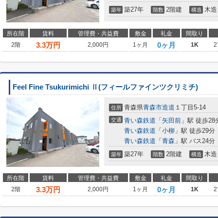
築27年
2階建
木造
築年
階数
構造
所在階
賃料
管理費・共益費
敷金
礼金
間取り
3.3
万円
0ヶ月
2階
2,000円
1ヶ月
1K
2
Feel Fine Tsukurimichi Ⅱ(フィールファインツクリミチ)
青森県
青森市
造道
１丁目5-14
住所
交通
青い森鉄道
「
矢田前
」駅 徒歩28
青い森鉄道
「
小柳
」駅 徒歩29分
青い森鉄道
「
青森
」駅 バス24分
築27年
2階建
木造
築年
階数
構造
所在階
賃料
管理費・共益費
敷金
礼金
間取り
3.3
万円
0ヶ月
2階
2,000円
1ヶ月
1K
2