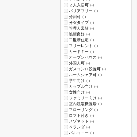
２人入居可
(-)
バリアフリー
(-)
分割可
(-)
分譲タイプ
(-)
管理人常駐
(-)
眺望良好
(-)
二世帯住宅
(-)
フリーレント
(-)
カードキー
(-)
オープンハウス
(-)
外国人可
(-)
ガスコンロ設置可
(-)
ルームシェア可
(-)
学生向け
(-)
カップル向け
(-)
女性向け
(-)
ファミリー向け
(-)
室内洗濯機置場
(-)
フローリング
(-)
ロフト付き
(-)
メゾネット
(-)
ベランダ
(-)
バルコニー
(-)