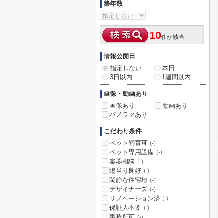
築年数
10
件が該当
情報公開日
指定しない
本日
3日以内
1週間以内
画像・動画あり
画像あり
動画あり
パノラマあり
こだわり条件
ペット飼育可
(-)
ペット専用設備
(-)
楽器相談
(-)
陽当り良好
(-)
閑静な住宅地
(-)
デザイナーズ
(-)
リノベーション済
(-)
保証人不要
(-)
事務所可
(-)