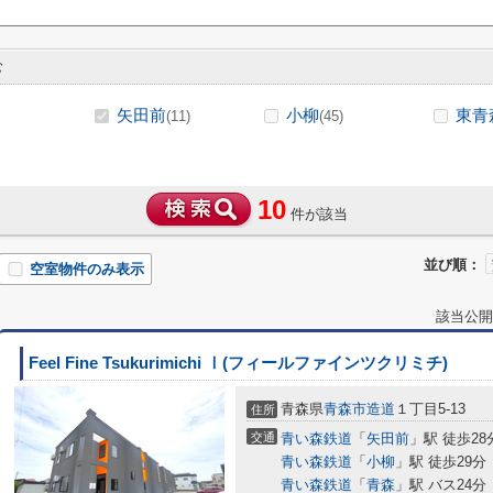
む
矢田前
小柳
東青
(11)
(45)
10
件が該当
並び順：
空室物件のみ表示
該当公開
Feel Fine Tsukurimichi Ⅰ(フィールファインツクリミチ)
青森県
青森市
造道
１丁目5-13
住所
交通
青い森鉄道
「
矢田前
」駅 徒歩28
青い森鉄道
「
小柳
」駅 徒歩29分
青い森鉄道
「
青森
」駅 バス24分