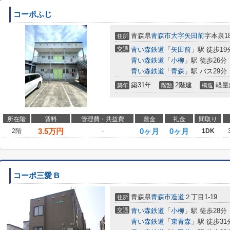
コーポふじ
青森県
青森市
大字矢田前
字本泉18
住所
交通
青い森鉄道
「
矢田前
」駅 徒歩19
青い森鉄道
「
小柳
」駅 徒歩26分
青い森鉄道
「
青森
」駅 バス29分
築31年
2階建
軽量
築年
階数
構造
所在階
賃料
管理費・共益費
敷金
礼金
間取り
3.5
万円
0ヶ月
0ヶ月
2階
-
1DK
コーポ三愛 B
青森県
青森市
造道
２丁目1-19
住所
交通
青い森鉄道
「
小柳
」駅 徒歩28分
青い森鉄道
「
東青森
」駅 徒歩31