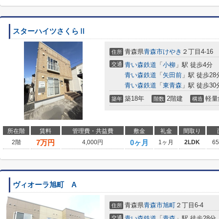
スターハイツさくらⅡ
青森県
青森市
けやき
２丁目4-16
住所
交通
青い森鉄道
「
小柳
」駅 徒歩4分
青い森鉄道
「
矢田前
」駅 徒歩28
青い森鉄道
「
東青森
」駅 徒歩30
築18年
2階建
軽量
築年
階数
構造
所在階
賃料
管理費・共益費
敷金
礼金
間取り
7
万円
0ヶ月
2階
4,000円
1ヶ月
2LDK
6
ヴィオーラ旭町 A
青森県
青森市
旭町
２丁目6-4
住所
交通
青い森鉄道
「
青森
」駅 徒歩28分