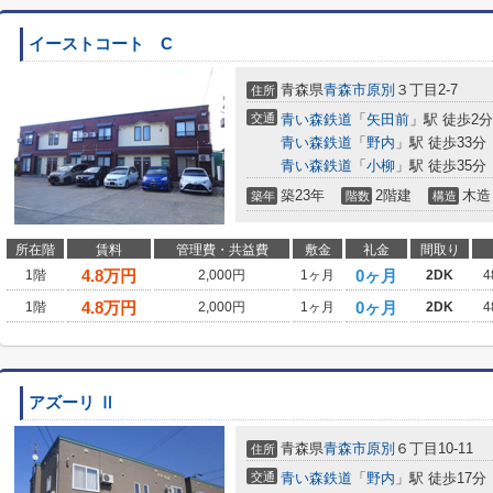
イーストコート C
青森県
青森市
原別
３丁目2-7
住所
交通
青い森鉄道
「
矢田前
」駅 徒歩2分
青い森鉄道
「
野内
」駅 徒歩33分
青い森鉄道
「
小柳
」駅 徒歩35分
築23年
2階建
木造
築年
階数
構造
所在階
賃料
管理費・共益費
敷金
礼金
間取り
4.8
万円
0ヶ月
1階
2,000円
1ヶ月
2DK
4
4.8
万円
0ヶ月
1階
2,000円
1ヶ月
2DK
4
アズーリ Ⅱ
青森県
青森市
原別
６丁目10-11
住所
交通
青い森鉄道
「
野内
」駅 徒歩17分