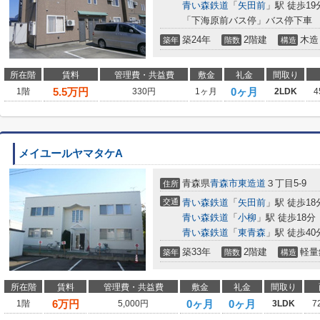
青い森鉄道
「
矢田前
」駅 徒歩19
「下海原前バス停」バス停下車 
築24年
2階建
木造
築年
階数
構造
所在階
賃料
管理費・共益費
敷金
礼金
間取り
5.5
万円
0ヶ月
1階
330円
1ヶ月
2LDK
4
メイユールヤマタケA
青森県
青森市
東造道
３丁目5-9
住所
交通
青い森鉄道
「
矢田前
」駅 徒歩18
青い森鉄道
「
小柳
」駅 徒歩18分
青い森鉄道
「
東青森
」駅 徒歩40
築33年
2階建
軽量
築年
階数
構造
所在階
賃料
管理費・共益費
敷金
礼金
間取り
6
万円
0ヶ月
0ヶ月
1階
5,000円
3LDK
7