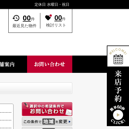
定休日 水曜日・祝日
00
00
件
件
検討リスト
最近見た物件