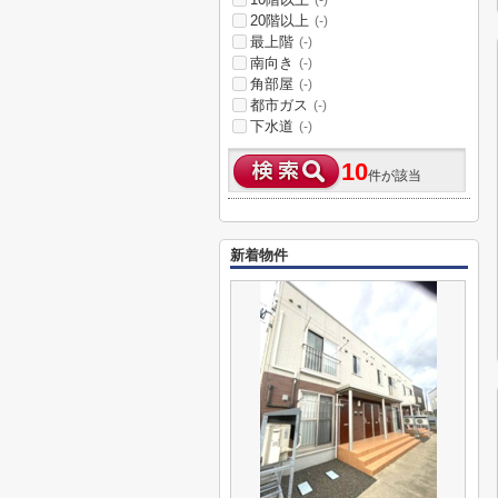
(-)
20階以上
(-)
最上階
(-)
南向き
(-)
角部屋
(-)
都市ガス
(-)
下水道
(-)
10
件が該当
新着物件