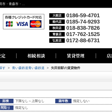
矢田前駅の物件一覧｜大館市・能代市・秋田市・青森市・弘前市の不動産情報なら株式会社リブエス
0186-59-4701
大館店
0185-74-9293
能代店
018-838-7826
秋田店
017-762-1525
青森店
0172-88-6731
弘前店
探す
>
青い森鉄道青い森鉄道
>
矢田前駅の賃貸物件
面積
下限なし～上限なし
築年数
指定しない
間取り
指定なし