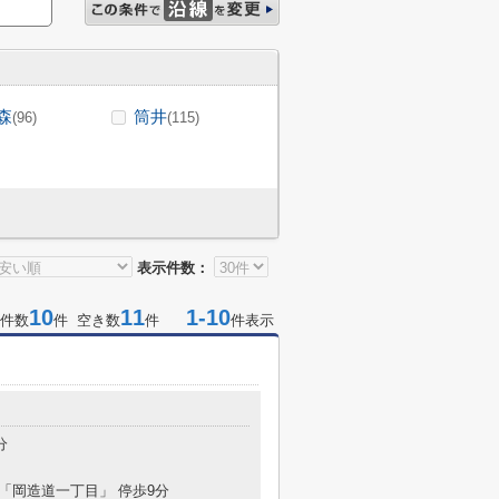
森
筒井
(96)
(115)
表示件数：
10
11
1-10
件数
件 空き数
件
件表示
分
 「岡造道一丁目」 停歩9分