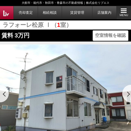
大館市・能代市・秋田市・青森市の不動産情報｜株式会社リブエス
売却査定
相続相談
賃貸管理
店舗案内
MENU
ラフォーレ松原 Ⅰ（
1
室）
賃料
3万円
空室情報を確認