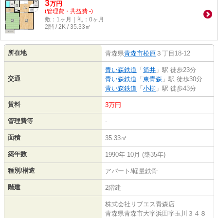
3
万
円
(管理費・共益費 -)
敷：1ヶ月｜礼：0ヶ月
2階 / 2K / 35.33㎡
所在地
青森県
青森市
松原
３丁目18-12
青い森鉄道
「
筒井
」駅 徒歩23分
交通
青い森鉄道
「
東青森
」駅 徒歩30分
青い森鉄道
「
小柳
」駅 徒歩43分
賃料
3万円
管理費等
-
面積
35.33㎡
築年数
1990年 10月 (築35年)
種別/構造
アパート/軽量鉄骨
階建
2階建
株式会社リブエス青森店
青森県青森市大字浜田字玉川３４８