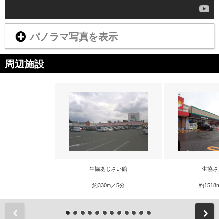
パノラマ写真を表示
周辺施設
生協あじさい館
生協さ
約330m／5分
約1518
前