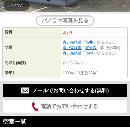
1 / 17
パノラマ写真を見る
賃料
3万円
青い森鉄道
「
筒井
」駅 徒歩23分
交通
青い森鉄道
「
東青森
」駅 徒歩30分
青い森鉄道
「
小柳
」駅 徒歩43分
間取り(面積)
2K(35.33㎡)
築年月
1990年 10月(築35年)
メールでお問い合わせする(無料)
電話でお問い合わせする
空室一覧