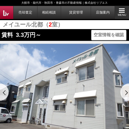
大館市・能代市・秋田市・青森市の不動産情報｜株式会社リブエス
売却査定
相続相談
賃貸管理
店舗案内
MENU
メイユール北都（
2
室）
賃料
3.3
万円～
空室情報を確認