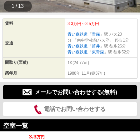
1 / 13
賃料
3.3万円～3.5万円
青い森鉄道
「
青森
」駅 バス20
分 「南中学校前バス停」 停歩1分
交通
青い森鉄道
「
筒井
」駅 徒歩26分
青い森鉄道
「
東青森
」駅 徒歩52分
間取り(面積)
1K(24.77㎡)
築年月
1988年 11月(築37年)
メールでお問い合わせする(無料)
電話でお問い合わせする
空室一覧
3.3
万
円