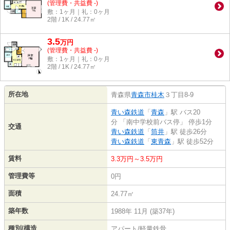
(管理費・共益費 -)
敷：1ヶ月｜礼：0ヶ月
2階 / 1K / 24.77㎡
3.5
万
円
(管理費・共益費 -)
敷：1ヶ月｜礼：0ヶ月
2階 / 1K / 24.77㎡
所在地
青森県
青森市
桂木
３丁目8-9
青い森鉄道
「
青森
」駅 バス20
分 「南中学校前バス停」 停歩1分
交通
青い森鉄道
「
筒井
」駅 徒歩26分
青い森鉄道
「
東青森
」駅 徒歩52分
賃料
3.3万円～3.5万円
管理費等
0円
面積
24.77㎡
築年数
1988年 11月 (築37年)
種別/構造
アパート/軽量鉄骨