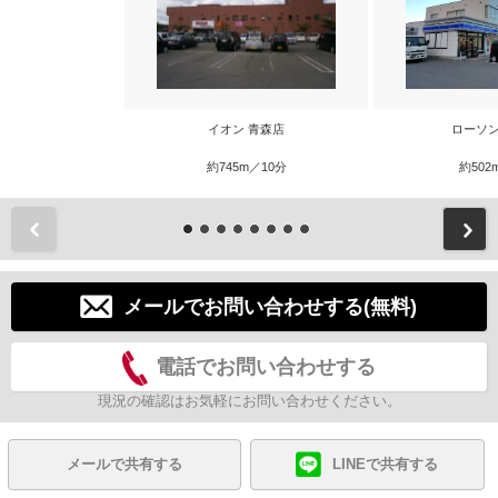
イオン 青森店
ローソン
約745m／10分
約502
前
メールでお問い合わせする(無料)
電話でお問い合わせする
現況の確認はお気軽にお問い合わせください。
メールで共有する
LINEで共有する