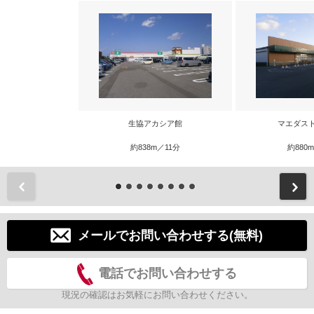
生協アカシア館
マエダス
約838m／11分
約880
前
メールでお問い合わせする(無料)
電話でお問い合わせする
現況の確認はお気軽にお問い合わせください。