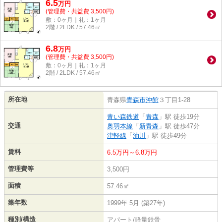
6.5
万
円
(管理費・共益費 3,500円)
敷：0ヶ月｜礼：1ヶ月
2階 / 2LDK / 57.46㎡
6.8
万
円
(管理費・共益費 3,500円)
敷：0ヶ月｜礼：1ヶ月
2階 / 2LDK / 57.46㎡
所在地
青森県
青森市
沖館
３丁目1-28
青い森鉄道
「
青森
」駅 徒歩19分
交通
奥羽本線
「
新青森
」駅 徒歩47分
津軽線
「
油川
」駅 徒歩49分
賃料
6.5万円～6.8万円
管理費等
3,500円
面積
57.46㎡
築年数
1999年 5月 (築27年)
種別/構造
アパート/軽量鉄骨