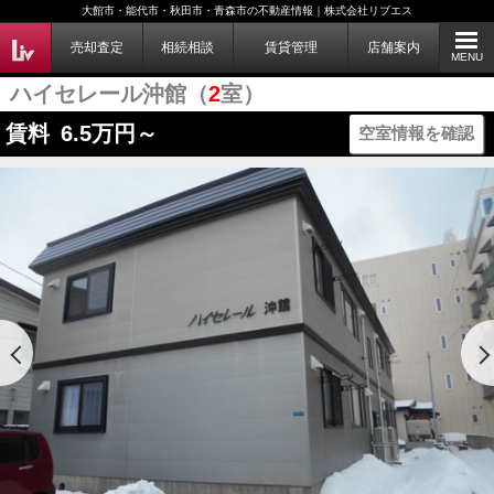
大館市・能代市・秋田市・青森市の不動産情報｜株式会社リブエス
売却査定
相続相談
賃貸管理
店舗案内
MENU
ハイセレール沖館（
2
室）
賃料
6.5
万円～
空室情報を確認