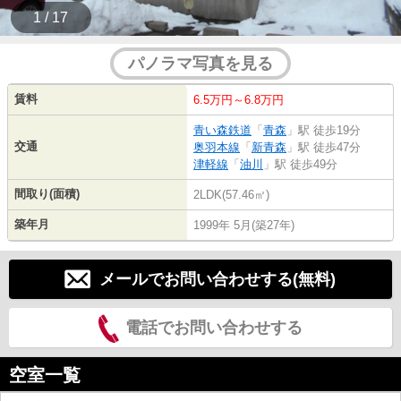
1 / 17
パノラマ写真を見る
賃料
6.5万円～6.8万円
青い森鉄道
「
青森
」駅 徒歩19分
交通
奥羽本線
「
新青森
」駅 徒歩47分
津軽線
「
油川
」駅 徒歩49分
間取り(面積)
2LDK(57.46㎡)
築年月
1999年 5月(築27年)
メールでお問い合わせする(無料)
電話でお問い合わせする
空室一覧