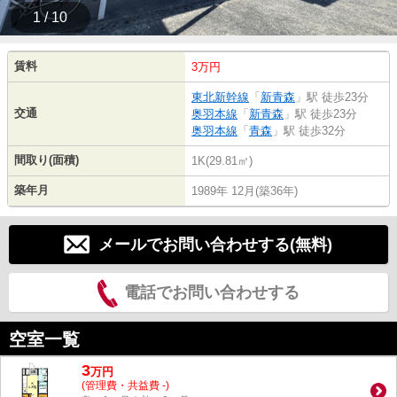
1 / 10
賃料
3万円
東北新幹線
「
新青森
」駅 徒歩23分
交通
奥羽本線
「
新青森
」駅 徒歩23分
奥羽本線
「
青森
」駅 徒歩32分
間取り(面積)
1K(29.81㎡)
築年月
1989年 12月(築36年)
メールでお問い合わせする(無料)
電話でお問い合わせする
空室一覧
3
万
円
(管理費・共益費 -)