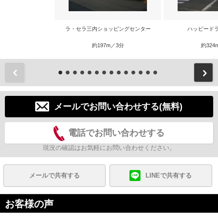
ラ・セラ三内ショッピングセンター
ハッピード
約197m／3分
約324
前
メールでお問い合わせする(無料)
電話でお問い合わせする
現況の確認はお気軽にお問い合わせください。
メールで共有する
LINEで共有する
お客様の声