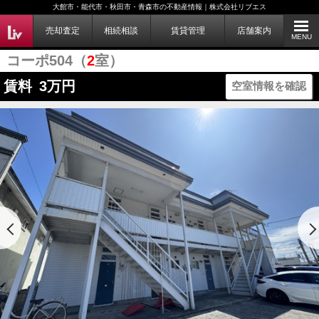
大館市・能代市・秋田市・青森市の不動産情報｜株式会社リブエス
売却査定
相続相談
賃貸管理
店舗案内
MENU
コーポ504（
2
室）
賃料
3
万円
空室情報を確認