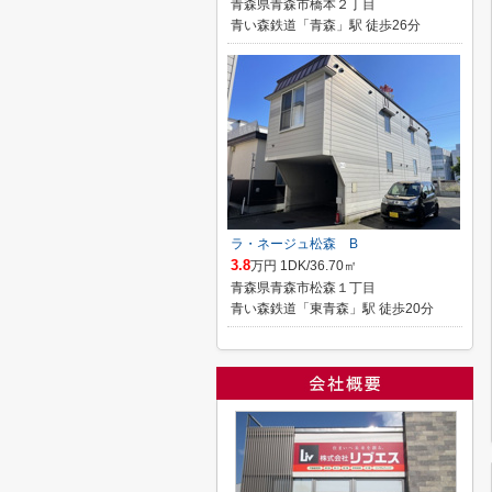
青森県青森市橋本２丁目
青い森鉄道「青森」駅 徒歩26分
ラ・ネージュ松森 B
3.8
万円 1DK/36.70㎡
青森県青森市松森１丁目
青い森鉄道「東青森」駅 徒歩20分