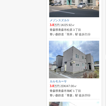
メゾンスズカケ
3.8
万円 1K/25.92㎡
青森県青森市松原３丁目
青い森鉄道「筒井」駅 徒歩21分
カルモカーサ
3.8
万円 2DK/47.00㎡
青森県青森市旭町１丁目
青い森鉄道「青森」駅 徒歩20分