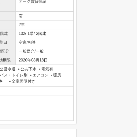
社
アーク賃貸保証
南
間
2年
/階建
102/ 1階/ 2階建
能日
空家/相談
貸区分
一般媒介/一般
効期限
2026年08月18日
公営水道
公共下水
電気有
バス・トイレ別
エアコン
暖房
キー
全室照明付き