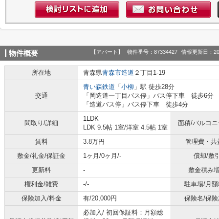
【アパート】
物件番号：87334427
情報更新日：20
物件概要
所在地
青森県
青森市
造道
２丁目1-19
青い森鉄道
「
小柳
」駅 徒歩28分
交通
「岡造道一丁目バス停」バス停下車 徒歩6分
「造道バス停」バス停下車 徒歩4分
1LDK
間取り/詳細
面積/バルコ
LDK 9.5帖 1室
/
洋室 4.5帖 1室
賃料
3.8万円
管理費・共
敷金/礼金/保証金
1ヶ月/0ヶ月/-
償却/敷
更新料
-
敷金積み
権利金/雑費
-/-
駐車場/月額
保険加入/料金
有/20,000円
保険名/保険
必加入/
初回保証料：月額総