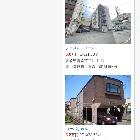
ノースルミエール
3.8
万円 1K/21.53㎡
青森県青森市古川１丁目
青い森鉄道「青森」駅 徒歩8分
コーポじゅん
3.8
万円 1DK/38.50㎡