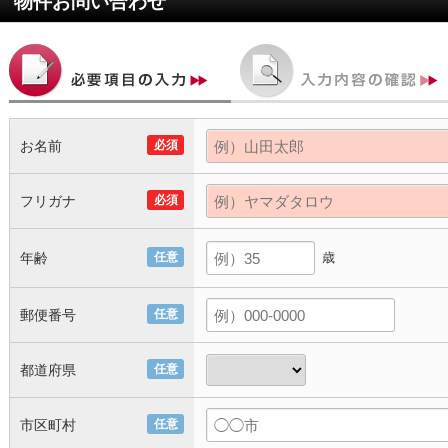
物件お問い合わせ
お名前
必須
フリガナ
必須
年齢
任意
歳
郵便番号
任意
都道府県
任意
市区町村
任意