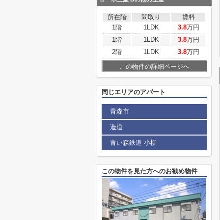
所在階
間取り
賃料
1階
1LDK
3.8
万円
1階
1LDK
3.8
万円
2階
1LDK
3.8
万円
この物件の詳細ページへ
同じエリアのアパート
青森市
造道
青い森鉄道 小柳
この物件を見た方へのお勧め物件