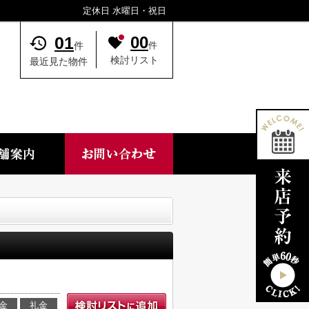
定休日 水曜日・祝日
01
00
件
件
検討リスト
最近見た物件
金
礼金