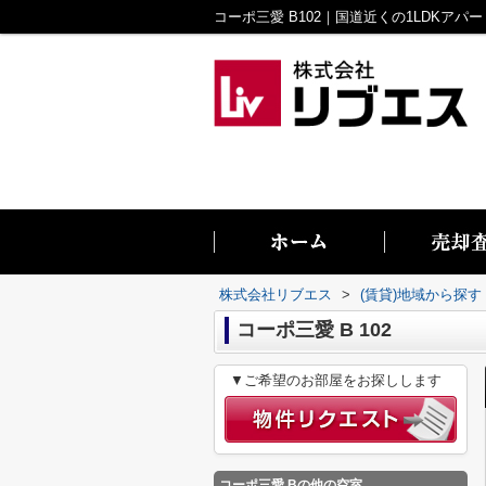
株式会社リブエス
>
(賃貸)地域から探す
コーポ三愛 B 102
▼ご希望のお部屋をお探しします
コーポ三愛 B
の他の空室