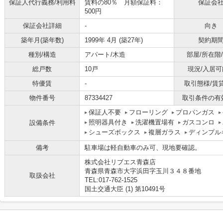
保証人代行義務/利用料
賃料の80％ 月額保証料：
保証会
500円
保証会社詳細
-
向き
築年月(築年数)
1999年 4月 (築27年)
契約期
種別/構造
アパート/木造
部屋/所在階
総戸数
10戸
現況/入居可
特優賃
-
取引態様/賃
物件番号
87334427
取引条件の有
保証人不要
フローリング
プロパンガス
照明器具付き
洗濯機置場有
ガスコンロ
設備条件
シューズボックス
複層ガラス
ディンプル
備考
駐車場は軽自動車のみ可、現地要確認。
株式会社リブエス青森店
青森県青森市大字浜田字玉川３４８番地
取扱会社
TEL:017-762-1525
国土交通大臣 (1) 第10491号