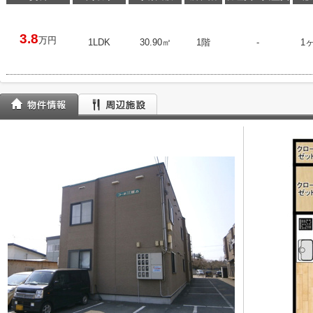
3.8
万円
1LDK
30.90㎡
1階
-
1