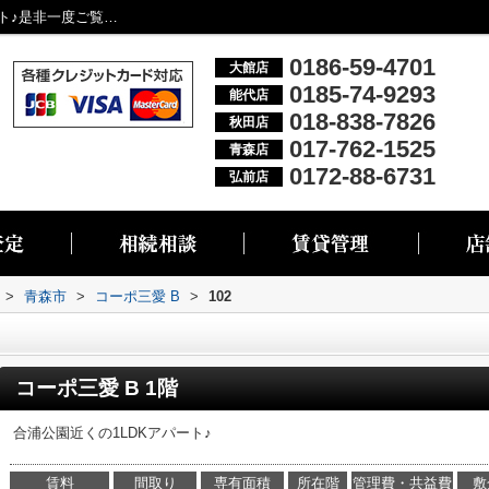
コーポ三愛 B102｜国道近くの1LDKアパート♪是非一度ご覧ください☆｜大館市・能代市・秋田市・青森市・弘前市の不動産情報なら株式会社リブエス
0186-59-4701
大館店
0185-74-9293
能代店
018-838-7826
秋田店
017-762-1525
青森店
0172-88-6731
弘前店
>
青森市
>
コーポ三愛 B
>
102
コーポ三愛 B 1階
合浦公園近くの1LDKアパート♪
賃料
間取り
専有面積
所在階
管理費・共益費
敷