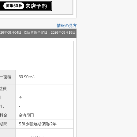
情報の見方
26年08月04日
次回更新予定日：2026年08月18日
ニー面積
30.90㎡/-
益費
-
引
-/-
増し
-
料金
空有/0円
期間
SBI少額短期保険/2年