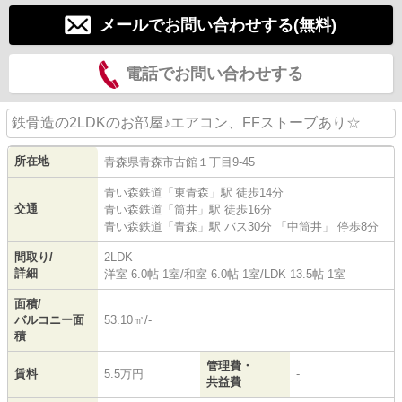
メールでお問い合わせする(無料)
電話でお問い合わせする
鉄骨造の2LDKのお部屋♪エアコン、FFストーブあり☆
所在地
青森県
青森市
古館
１丁目9-45
青い森鉄道
「
東青森
」駅 徒歩14分
交通
青い森鉄道
「
筒井
」駅 徒歩16分
青い森鉄道
「
青森
」駅 バス30分 「中筒井」 停歩8分
間取り/
2LDK
詳細
洋室 6.0帖 1室
/
和室 6.0帖 1室
/
LDK 13.5帖 1室
面積/
バルコニー面
53.10㎡/-
積
管理費・
賃料
5.5万円
-
共益費