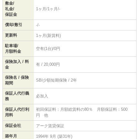
敷金/
礼金/
1ヶ月/1ヶ月/-
保証金
償却/敷引
-/-
更新料
1ヶ月(新賃料)
駐車場/
空有(1台)/0円
月額料金
保険加入 / 料
有 / 20,000円
金
保険名 / 保険
SBI少額短期保険 / 2年
期間
保証人代行義
必加入
務
保証人代行利
初回保証料：月額総賃料の80％ 月額保証料：500
用料
円 他
保証会社
アーク賃貸保証
築年月
1994年 9月 (築31年)