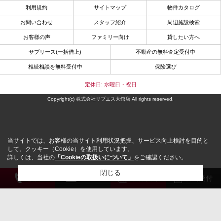
利用規約
サイトマップ
物件カタログ
お問い合わせ
スタッフ紹介
周辺施設検索
お客様の声
ファミリー向け
貸したい方へ
サブリース(一括借上)
不動産の無料査定受付中
相続相談を無料受付中
保険選び
定休日: 水曜日・祝日
Copyright(c) 株式会社リブエス大館店 All rights reserved.
当サイトでは、お客様の当サイト利用状況把握、サービス向上検討を目的と
して、クッキー（Cookie）を使用しています。
詳しくは、当社の
「Cookieの取扱いについて」
をご確認ください。
閉じる
電 話
メール
来店予約
解約受付