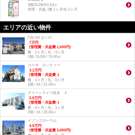
3階/2LDK/53.10㎡
管理・共益:-/敷:1ヶ月/礼:1ヶ月
エリアの近い物件
City inn おくの
7
万
円
(管理費・共益費 1,000円)
敷：2ヶ月｜礼：0ヶ月
1階 / 3LDK / 70.00㎡
コーポ ロッティー
3.1
万
円
(管理費・共益費 -)
敷：1ヶ月｜礼：0ヶ月
2階 / 1K / 21.06㎡
グリーンライフ桂木 Ａ
5.9
万
円
(管理費・共益費 -)
敷：0ヶ月｜礼：1ヶ月
2階 / 1K / 26.00㎡
メゾンフローラル
4.9
万
円
(管理費・共益費 3,000円)