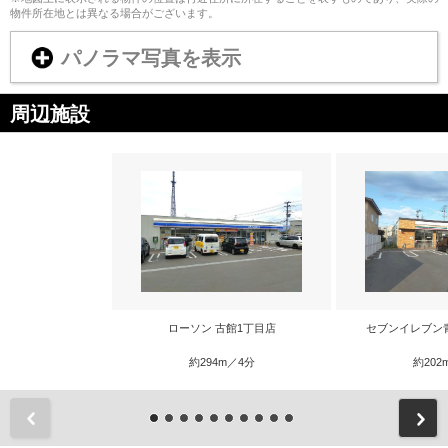
物件所在地とは異なる場合がございます。
パノラマ写真を表示
周辺施設
ローソン 古館1丁目店
セブンイレブン
約294m／4分
約202
前