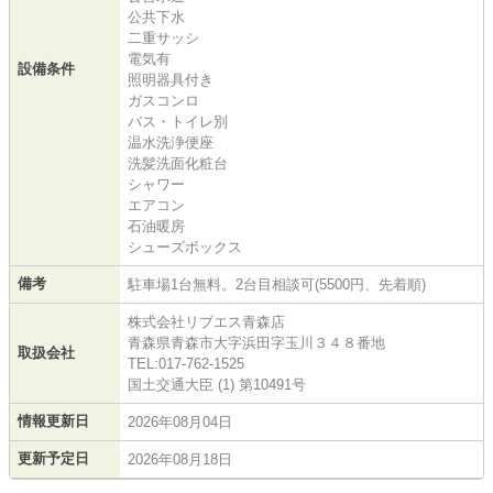
公共下水
二重サッシ
電気有
設備条件
照明器具付き
ガスコンロ
バス・トイレ別
温水洗浄便座
洗髪洗面化粧台
シャワー
エアコン
石油暖房
シューズボックス
備考
駐車場1台無料。2台目相談可(5500円、先着順)
株式会社リブエス青森店
青森県青森市大字浜田字玉川３４８番地
取扱会社
TEL:017-762-1525
国土交通大臣 (1) 第10491号
情報更新日
2026年08月04日
更新予定日
2026年08月18日