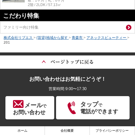
敷：1ヶ月｜礼：0ヶ月
2階 / 2LDK / 57.13㎡
こだわり特集
ファミリー向け特集
株式会社リブエス
>
(賃貸)地域から探す
>
青森市
>
アネックスビューティー
>
201
お問い合わせはお気軽にどうぞ！
営業時間:9:00〜17:30
タップ
メール
で
で
電話ができます
お問い合わせ
ホーム
会社概要
プライバシーポリシー