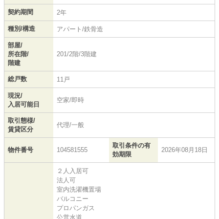
契約期間
2年
種別/構造
アパート/鉄骨造
部屋/
所在階/
201/2階/3階建
階建
総戸数
11戸
現況/
空家/即時
入居可能日
取引態様/
代理/一般
賃貸区分
取引条件の有
物件番号
104581555
2026年08月18日
効期限
２人入居可
法人可
室内洗濯機置場
バルコニー
プロパンガス
公営水道