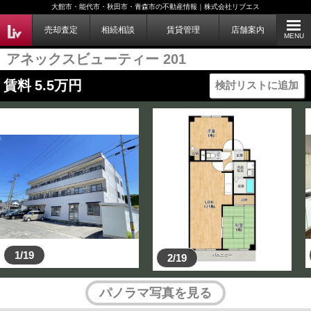
大館市・能代市・秋田市・青森市の不動産情報｜株式会社リブエス
売却査定
相続相談
賃貸管理
店舗案内
MENU
アネックスビューティー 201
賃料
5.5
万円
検討リストに追加
1/19
2/19
パノラマ写真を見る