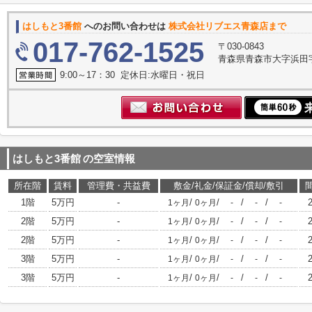
はしもと3番館
へのお問い合わせは
株式会社リブエス青森店まで
017-762-1525
〒030-0843
青森県青森市大字浜田
9:00～17：30 定休日:水曜日・祝日
はしもと3番館
の空室情報
所在階
賃料
管理費・共益費
敷金/礼金/保証金/償却/敷引
1階
5万円
-
/
/
/
/
1ヶ月
0ヶ月
-
-
-
2階
5万円
-
/
/
/
/
1ヶ月
0ヶ月
-
-
-
2階
5万円
-
/
/
/
/
1ヶ月
0ヶ月
-
-
-
3階
5万円
-
/
/
/
/
1ヶ月
0ヶ月
-
-
-
3階
5万円
-
/
/
/
/
1ヶ月
0ヶ月
-
-
-