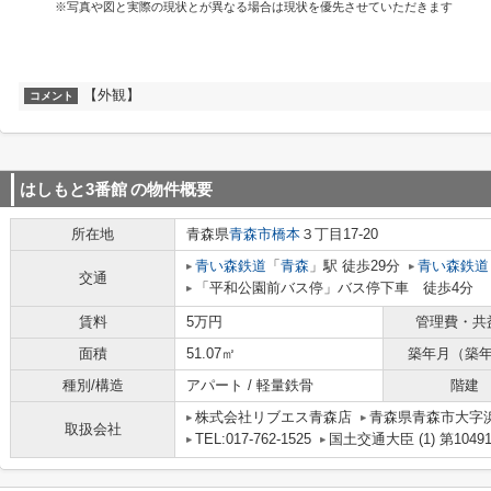
※写真や図と実際の現状とが異なる場合は現状を優先させていただきます
【外観】
コメント
はしもと3番館
の物件概要
所在地
青森県
青森市
橋本
３丁目17-20
青い森鉄道
「
青森
」駅 徒歩29分
青い森鉄道
交通
「平和公園前バス停」バス停下車 徒歩4分
賃料
5万円
管理費・共
面積
51.07㎡
築年月（築
種別/構造
アパート / 軽量鉄骨
階建
株式会社リブエス青森店
青森県青森市大字
取扱会社
TEL:017-762-1525
国土交通大臣 (1) 第1049