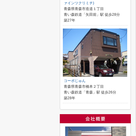
ァインツクリミチ)
青森県青森市造道１丁目
青い森鉄道「矢田前」駅 徒歩28分
築27年
コーポじゅん
青森県青森市橋本２丁目
青い森鉄道「青森」駅 徒歩26分
築28年