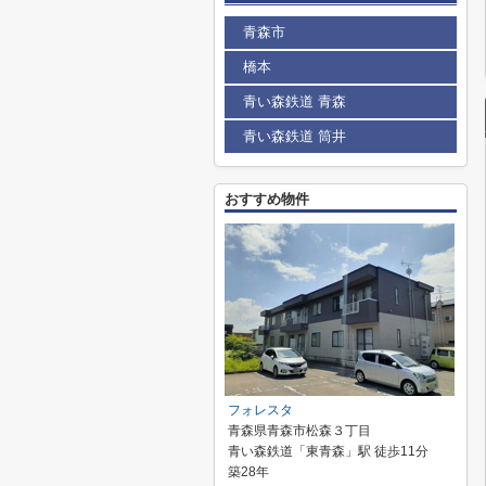
青森市
橋本
青い森鉄道 青森
青い森鉄道 筒井
おすすめ物件
フォレスタ
青森県青森市松森３丁目
青い森鉄道「東青森」駅 徒歩11分
築28年