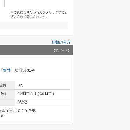
※ご覧になりたい写真をクリックすると
拡大されて表示されます。
情報の見方
【アパート】
「
筒井
」駅 徒歩31分
益費
0円
年数）
1993年 1月 ( 築33年 )
3階建
浜田字玉川３４８番地
1号