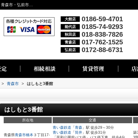
はしもと3番館／大館市・能代市・秋田市・青森市・弘前市の不動産情報なら株式会社リブエス
0186-59-4701
大館店
0185-74-9293
能代店
018-838-7826
秋田店
017-762-1525
青森店
0172-88-6731
弘前店
>
青森市
>
はしもと3番館
はしもと3番館
所在地
交通
青い森鉄道
「
青森
」駅 徒歩29～30分
青い森鉄道
「
筒井
」駅 徒歩31分
築
青森県
青森市
橋本
３丁目17-
「平和公園前バス停」バス停下車 徒歩4分
3