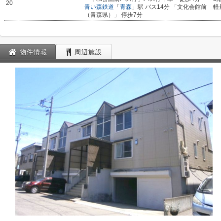
20
青い森鉄道
「
青森
」駅 バス14分 「文化会館前
軽
（青森県）」 停歩7分
物件情報
周辺施設