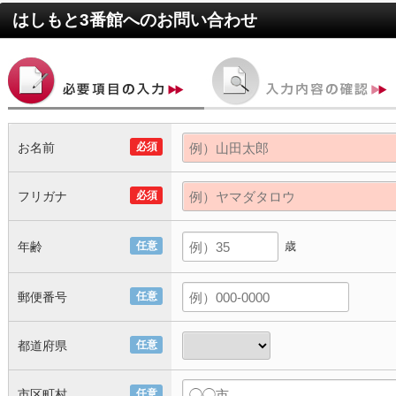
はしもと3番館
へのお問い合わせ
お名前
必須
フリガナ
必須
年齢
任意
歳
郵便番号
任意
都道府県
任意
市区町村
任意