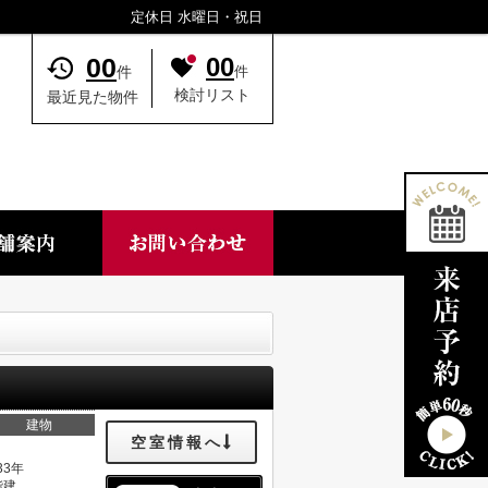
定休日 水曜日・祝日
00
00
件
件
検討リスト
最近見た物件
建物
空室情報へ
33年
階建