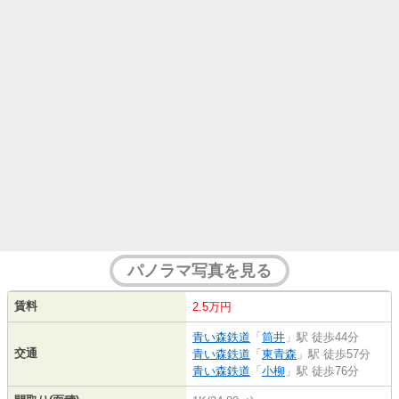
パノラマ写真を見る
賃料
2.5万円
青い森鉄道
「
筒井
」駅 徒歩44分
交通
青い森鉄道
「
東青森
」駅 徒歩57分
青い森鉄道
「
小柳
」駅 徒歩76分