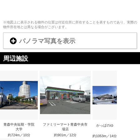
※地図上に表示される物件の位置は付近住所に所在することを表すものであり、実際の
物件所在地とは異なる場合がございます。
パノラマ写真を表示
周辺施設
青森中央短期・学院
ファミリーマート青森中央市
かっぱのゆ
大学
場店
約724m／10分
約901m／12分
約1053m／14分