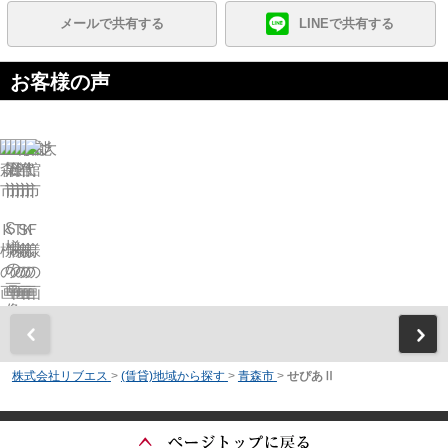
メールで共有する
LINEで共有する
お客様の声
前
株式会社リブエス
>
(賃貸)地域から探す
>
青森市
>
せぴあⅡ