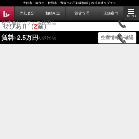
大館市・能代市・秋田市・青森市の不動産情報｜株式会社リブエス
株式会社リブエス大館店
売却査定
相続相談
賃貸管理
店舗案内
MENU
株式会社リブエス秋田店
せぴあⅡ（
2
室）
賃料
2.5
万円
空室情報を確認
株式会社リブエス能代店
株式会社リブエス青森店
株式会社リブエス弘前店