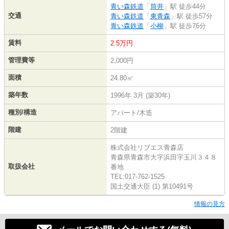
青い森鉄道
「
筒井
」駅 徒歩44分
交通
青い森鉄道
「
東青森
」駅 徒歩57分
青い森鉄道
「
小柳
」駅 徒歩76分
賃料
2.5万円
管理費等
2,000円
面積
24.80㎡
築年数
1996年 3月 (築30年)
種別/構造
アパート/木造
階建
2階建
株式会社リブエス青森店
青森県青森市大字浜田字玉川３４８
取扱会社
番地
TEL:017-762-1525
国土交通大臣 (1) 第10491号
情報の見方