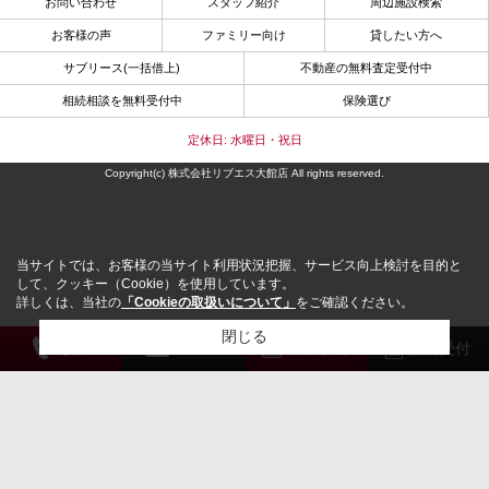
お問い合わせ
スタッフ紹介
周辺施設検索
お客様の声
ファミリー向け
貸したい方へ
サブリース(一括借上)
不動産の無料査定受付中
相続相談を無料受付中
保険選び
定休日: 水曜日・祝日
Copyright(c) 株式会社リブエス大館店 All rights reserved.
当サイトでは、お客様の当サイト利用状況把握、サービス向上検討を目的と
して、クッキー（Cookie）を使用しています。
詳しくは、当社の
「Cookieの取扱いについて」
をご確認ください。
閉じる
電 話
メール
来店予約
解約受付