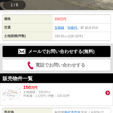
1 / 6
価格
150万円
交通
五能線
「
向能代
」駅 徒歩15分
土地面積(坪数)
330.65㎡(100.02坪)
メールでお問い合わせする(無料)
電話でお問い合わせする
販売物件一覧
150
万
円
土地面積：330.65㎡
坪単価：1.5万円 / 坪数：100.02坪
所在地
秋田県
能代市
竹生
字笹ノ台929-12