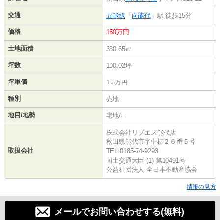
交通
五能線
「
向能代
」駅 徒歩15分
価格
150万円
土地面積
330.65㎡
坪数
100.02坪
坪単価
1.5万円
種別
売地
地目/地勢
宅地/-
株式会社リブエス能代店
秋田県能代市字中柳２６番５号
取扱会社
TEL:0185-74-9293
国土交通大臣 (1) 第10491号
公益社団法人 全日本不動産協会
情報の見方
メールでお問い合わせする(無料)