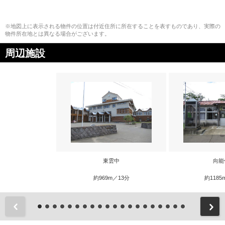
※地図上に表示される物件の位置は付近住所に所在することを表すものであり、実際の
物件所在地とは異なる場合がございます。
周辺施設
東雲中
向能
約969m／13分
約1185
前