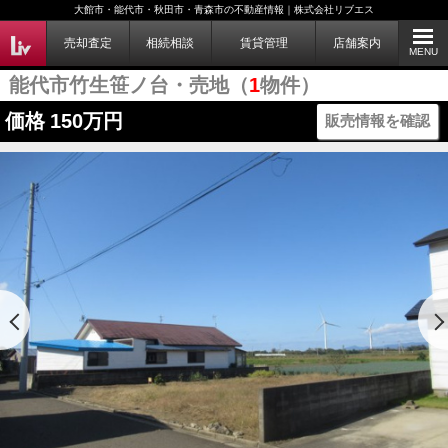
大館市・能代市・秋田市・青森市の不動産情報｜株式会社リブエス
売却査定
相続相談
賃貸管理
店舗案内
MENU
能代市竹生笹ノ台・売地（
1
物件）
価格
150万円
販売情報を確認