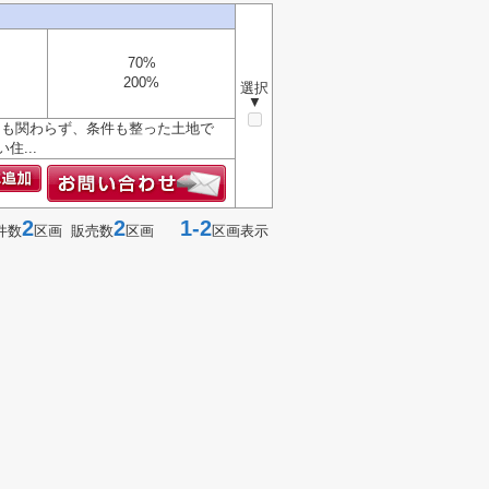
70%
200%
選択
▼
格にも関わらず、条件も整った土地で
...
2
2
1-2
件数
区画 販売数
区画
区画表示