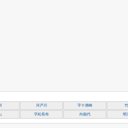
渕
河戸川
字十洲崎
山
字松長布
向能代
明