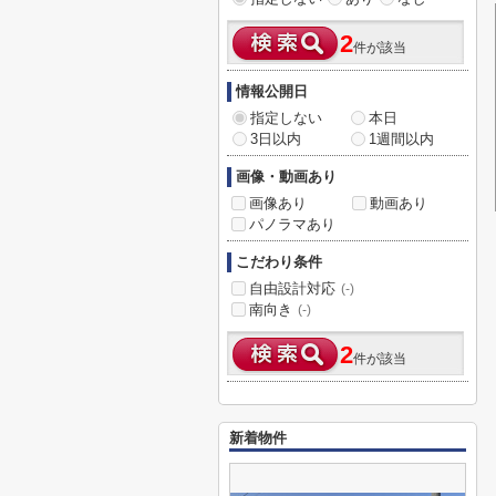
2
件が該当
情報公開日
指定しない
本日
3日以内
1週間以内
画像・動画あり
画像あり
動画あり
パノラマあり
こだわり条件
自由設計対応
(-)
南向き
(-)
2
件が該当
新着物件