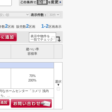
表示件数：
2
2
1-2
件数
区画 販売数
区画
区画表示
表示中物件を
一括でチェック
建ぺい率
容積率
70%
200%
選択
▼
利なホームセンター「コメリ 浅内
、...