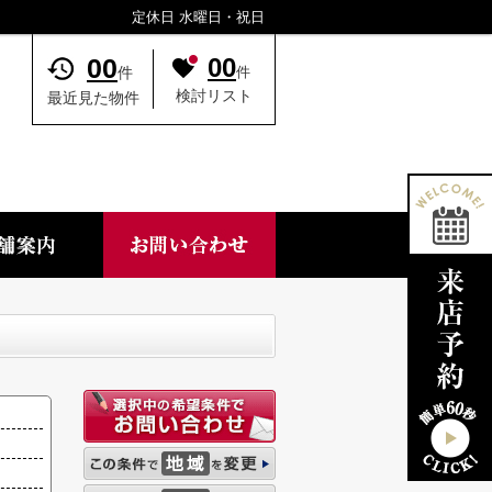
定休日 水曜日・祝日
00
00
件
件
検討リスト
最近見た物件