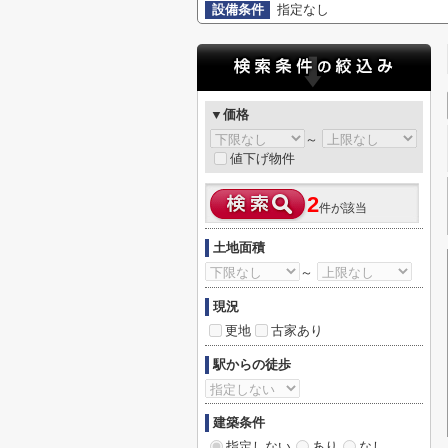
設備条件
指定なし
▼価格
～
値下げ物件
2
件が該当
土地面積
～
現況
更地
古家あり
駅からの徒歩
建築条件
指定しない
あり
なし