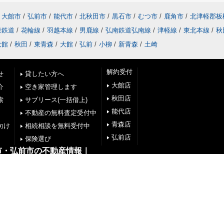
大館市
/
弘前市
/
能代市
/
北秋田市
/
黒石市
/
むつ市
/
鹿角市
/
北津軽郡板
森鉄道
/
花輪線
/
羽越本線
/
男鹿線
/
弘南鉄道弘南線
/
津軽線
/
東北本線
/
秋
大館
/
秋田
/
東青森
/
大館
/
弘前
/
小柳
/
新青森
/
土崎
解約受付
せ
貸したい方へ
大館店
介
空き家管理します
秋田店
索
サブリース(一括借上)
能代店
不動産の無料査定受付中
青森店
向け
相続相談を無料受付中
弘前店
保険選び
市・弘前市の不動産情報｜