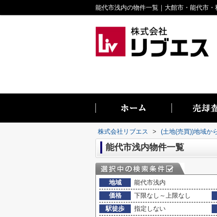
株式会社リブエス
>
(土地(売買))地域か
能代市浅内物件一覧
地域
能代市浅内
価格
下限なし～上限なし
駅徒歩
指定しない