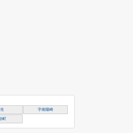
竹生
字南陽崎
治町