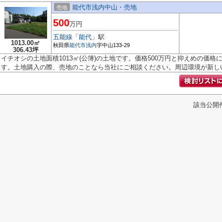
能代市浅内中山・売地
売地
500
万円
五能線
「
能代
」駅
1013.00㎡
秋田県
能代市
浅内
字中山133-29
306.43坪
イチオシの土地面積1013㎡(公簿)の土地です。価格500万円と抑えめの価
す。土地購入の際、売地のことなら当社にご相談ください。周辺環境が新しい住
該当公開