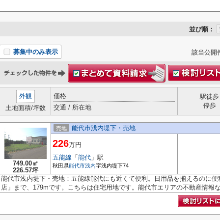
並び順：
募集中のみ表示
該当公開
外観
価格
駅徒歩
停歩
交通 / 所在地
土地面積/坪数
能代市浅内堤下・売地
売地
226
万円
五能線
「
能代
」駅
749.00㎡
秋田県
能代市
浅内
字浅内堤下74
226.57坪
能代市浅内堤下・売地：五能線能代にも近くて便利。日用品を揃えるのに便
店」まで、179mです。こちらは住宅用地です。能代市エリアの不動産情報なら