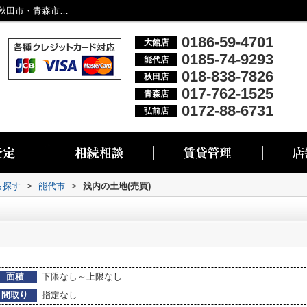
能代市浅内の物件一覧｜大館市・能代市・秋田市・青森市・弘前市の不動産情報なら株式会社リブエス
0186-59-4701
大館店
0185-74-9293
能代店
018-838-7826
秋田店
017-762-1525
青森店
0172-88-6731
弘前店
ら探す
>
能代市
>
浅内の土地(売買)
面積
下限なし～上限なし
間取り
指定なし