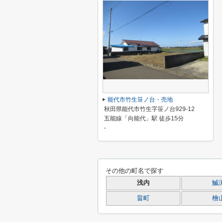
能代市竹生笹ノ台・売地
秋田県能代市竹生字笹ノ台929-12
五能線「向能代」駅 徒歩15分
-
その他の町名で探す
浅内
鰄
畠町
檜