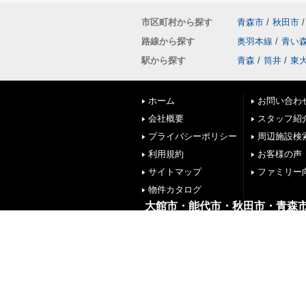
市区町村から探す
青森市
/
秋田市
/
路線から探す
奥羽本線
/
青い
駅から探す
青森
/
筒井
/
東
ホーム
お問い合わ
会社概要
スタッフ紹
プライバシーポリシー
周辺施設検
利用規約
お客様の声
サイトマップ
ファミリー
物件カタログ
大館市・能代市・秋田市・青森
株式会社リブエス
秋田県大館市中道１丁目４番１８号
TEL:0186-59-4701
FAX:0186-59-4702
Copyright(c) 株式会社リブエス大館店