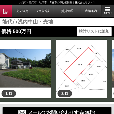
大館市・能代市・秋田市・青森市の不動産情報｜株式会社リブエス
売却査定
相続相談
賃貸管理
店舗案内
MENU
能代市浅内中山・売地
価格
500
万円
検討リストに追加
1/11
2/11
メールでお問い合わせする(無料)