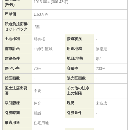
1013.00㎡(306.43坪)
(坪数)
坪単価
1.63万円
私道負担面積/
-/無
セットバック
土地権利
接道状況
所有権
-
都市計画
用途地域
非線引区域
無指定
建築条件
地目/地勢
-
畑/-
建ぺい率
容積率
70%
200%
総区画数
販売区画数
-
-
国土法届出要
その他の法令
不要
-
否
上の制限
取引態様
現況
仲介
未造成
引渡時期
引渡条件
相談
-
最適用途
住宅用地