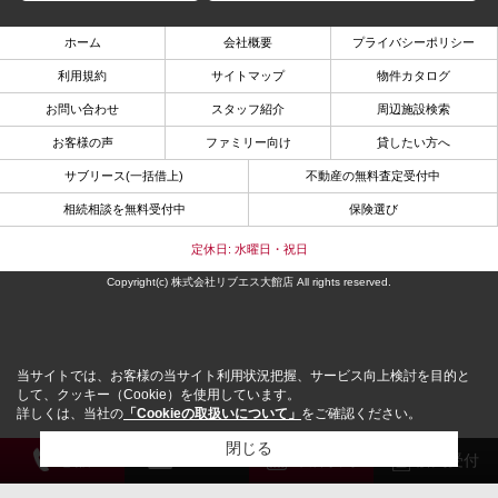
ホーム
会社概要
プライバシーポリシー
利用規約
サイトマップ
物件カタログ
お問い合わせ
スタッフ紹介
周辺施設検索
お客様の声
ファミリー向け
貸したい方へ
サブリース(一括借上)
不動産の無料査定受付中
相続相談を無料受付中
保険選び
定休日: 水曜日・祝日
Copyright(c) 株式会社リブエス大館店 All rights reserved.
当サイトでは、お客様の当サイト利用状況把握、サービス向上検討を目的と
して、クッキー（Cookie）を使用しています。
詳しくは、当社の
「Cookieの取扱いについて」
をご確認ください。
閉じる
電 話
メール
来店予約
解約受付