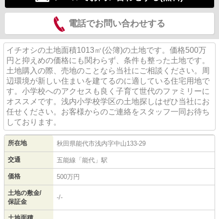
電話でお問い合わせする
イチオシの土地面積1013㎡(公簿)の土地です。価格500万
円と抑えめの価格にも関わらず、条件も整った土地です。
土地購入の際、売地のことなら当社にご相談ください。周
辺環境が新しい住まいを建てるのに適している住宅用地で
す。小学校へのアクセスも良く子育て世代のファミリーに
オススメです。浅内小学校学区の土地探しはぜひ当社にお
任せください。お客様からのご連絡をスタッフ一同お待ち
しております。
所在地
秋田県
能代市
浅内
字中山133-29
交通
五能線
「
能代
」駅
価格
500万円
土地の敷金/
-/-
保証金
土地面積