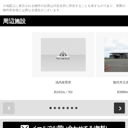
※地図上に表示される物件の位置は付近住所に所在することを表すものであり、実際の
物件所在地とは異なる場合がございます。
周辺施設
浅内保育所
能代市立
約161m／3分
約889
前