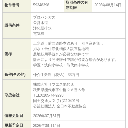
取引条件の有
物件番号
59348398
2026年08月14日
効期限
プロパンガス
公営水道
設備条件
浄化槽排水
電気有
上水道：前面道路本管あり 引き込み無し
排水：合併浄化槽個人設置型地域
備考
農地転用手続きが必要な物件です
計画により開発許可申請が必要な場合があります。
学区：浅内小学校・能代南中学校
条件(その他)
仲介手数料（税込）:33万円
株式会社リブエス能代店
秋田県能代市字中柳２６番５号
取扱会社
TEL:0185-74-9293
国土交通大臣 (1) 第10491号
公益社団法人 全日本不動産協会
情報更新日
2026年07月31日
更新予定日
2026年08月14日