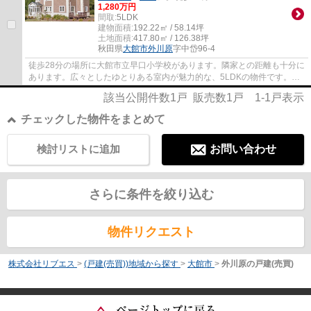
1,280万円
間取:
5LDK
建物面積:
192.22㎡ / 58.14坪
土地面積:
417.80㎡ / 126.38坪
秋田県
大館市
外川原
字中岱96-4
徒歩28分の場所に大館市立早口小学校があります。隣家との距離も十分に
あります。広々としたゆとりある室内が魅力的な、5LDKの物件です。リ
ビングと和室の両方が隣同士にあることで、...
該当公開件数
1
戸 販売数
1
戸
1-1
戸表示
チェックした物件をまとめて
検討リストに追加
お問い合わせ
さらに条件を絞り込む
物件リクエスト
株式会社リブエス
>
(戸建(売買))地域から探す
>
大館市
>
外川原の戸建(売買)