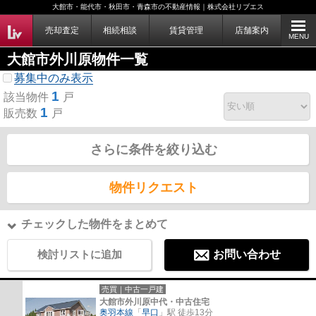
大館市・能代市・秋田市・青森市の不動産情報｜株式会社リブエス
売却査定
相続相談
賃貸管理
店舗案内
MENU
大館市外川原物件一覧
募集中のみ表示
1
該当物件
戸
1
販売数
戸
さらに条件を絞り込む
物件リクエスト
チェックした物件をまとめて
検討リストに追加
お問い合わせ
売買｜中古一戸建
大館市外川原中代・中古住宅
奥羽本線
「
早口
」駅 徒歩13分