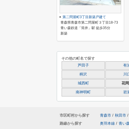
第二問屋町3丁目新築戸建て
青森県青森市第二問屋町３丁目18-73
青い森鉄道「筒井」駅 徒歩35分
新築
その他の町名で探す
芦田子
有
柄沢
川
城西町
花岡
南神明町
岩
市区町村から探す
青森市
/
秋田市
/
路線から探す
奥羽本線
/
青い