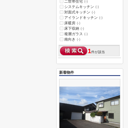
二世帯住宅
(-)
システムキッチン
(-)
対面式キッチン
(-)
アイランドキッチン
(-)
床暖房
(-)
床下収納
(-)
複層ガラス
(-)
南向き
(-)
1
件が該当
新着物件