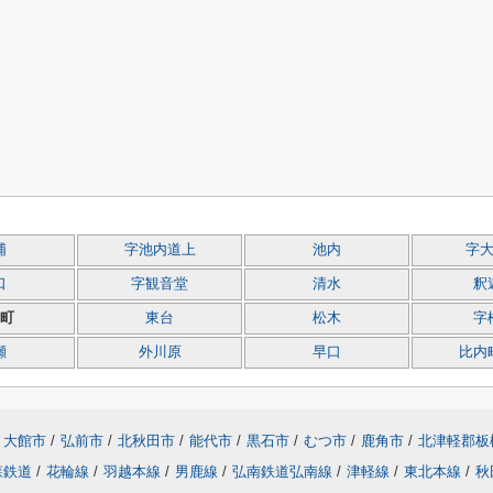
浦
字池内道上
池内
字
口
字観音堂
清水
釈
町
東台
松木
字
瀬
外川原
早口
比内
大館市
/
弘前市
/
北秋田市
/
能代市
/
黒石市
/
むつ市
/
鹿角市
/
北津軽郡板
森鉄道
/
花輪線
/
羽越本線
/
男鹿線
/
弘南鉄道弘南線
/
津軽線
/
東北本線
/
秋