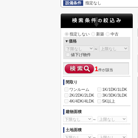
設備条件
指定なし
指定しない
新築
中古
▼価格
～
値下げ物件
1
件が該当
間取り
ワンルーム
1K/1DK/1LDK
2K/2DK/2LDK
3K/3DK/3LDK
4K/4DK/4LDK
5K以上
建物面積
～
土地面積
～