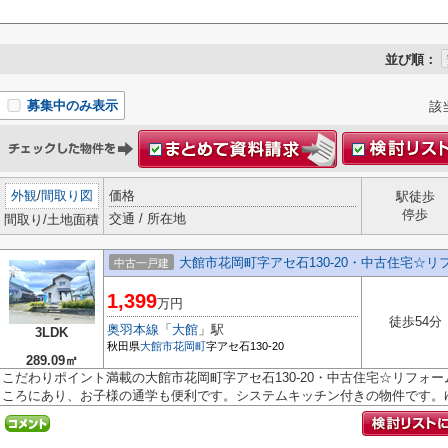
並び順：
募集中のみ表示
該
外観
/
間取り図
価格
駅徒歩
停歩
交通 / 所在地
間取り/土地面積
大館市花岡町字アセ石130-20・中古住宅☆リ
中古一戸建
1,399
万円
徒歩54分
奥羽本線
「
大館
」駅
3LDK
秋田県
大館市
花岡町
字アセ石130-20
289.09㎡
こだわりポイント満載の大館市花岡町字アセ石130-20・中古住宅☆リフォ
ころにあり、お子様の通学も便利です。システムキッチン付きの物件です。ゆっ