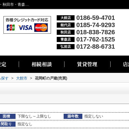
大館市花岡町の物件一覧｜大館市・能代市・秋田市・青森市・弘前市の不動産情報なら株式会社リブエス
0186-59-4701
大館店
0185-74-9293
能代店
018-838-7826
秋田店
017-762-1525
青森店
0172-88-6731
弘前店
ら探す
>
大館市
>
花岡町の戸建(売買)
面積
下限なし～上限なし
築年数
指定しない
間取り
指定なし