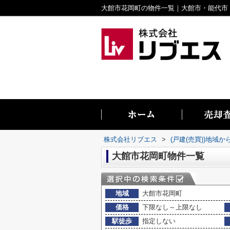
株式会社リブエス
>
(戸建(売買))地域か
大館市花岡町物件一覧
地域
大館市花岡町
価格
下限なし～上限なし
駅徒歩
指定しない