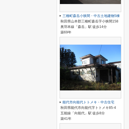
三種町森岳小狭間・中古土地建物5棟
秋田県山本郡三種町森岳字小狭間158
奥羽本線「森岳」駅 徒歩14分
築69年
能代市向能代トトメキ・中古住宅
秋田県能代市向能代字トトメキ85-4
五能線「向能代」駅 徒歩8分
築41年