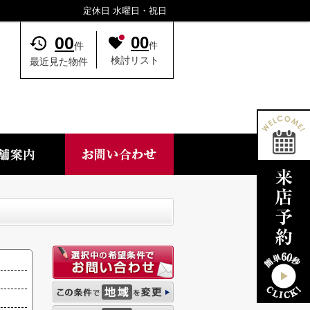
定休日 水曜日・祝日
00
00
件
件
検討リスト
最近見た物件