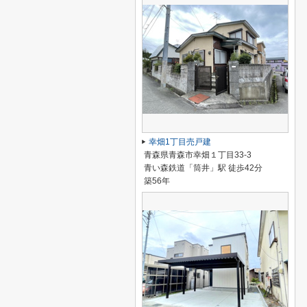
幸畑1丁目売戸建
青森県青森市幸畑１丁目33-3
青い森鉄道「筒井」駅 徒歩42分
築56年