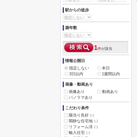
駅からの徒歩
築年数
1
件が該当
情報公開日
指定しない
本日
3日以内
1週間以内
画像・動画あり
画像あり
動画あり
パノラマあり
こだわり条件
陽当り良好
(-)
閑静な住宅地
(-)
リフォーム済
(-)
輸入住宅
(-)