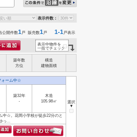
表示件数：
1
1
1-1
当公開件数
戸 販売数
戸
戸表示
表示中物件を
一括でチェック
築年数
構造
方位
建物面積
フォーム中☆
築32年
木造
-
105.98㎡
選択
▼
ーム中☆。花岡小学校が徒歩22分のと
...