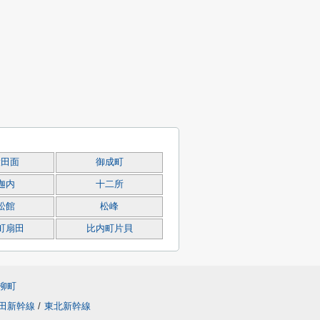
大田面
御成町
迦内
十二所
松館
松峰
町扇田
比内町片貝
柳町
田新幹線
/
東北新幹線