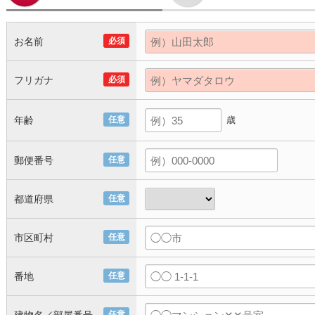
お名前
必須
フリガナ
必須
年齢
任意
歳
郵便番号
任意
都道府県
任意
市区町村
任意
番地
任意
任意