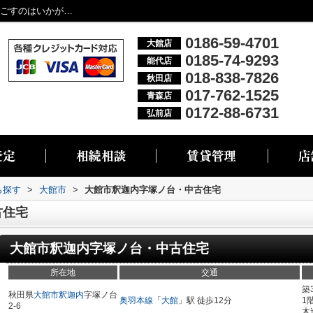
大館市釈迦内字塚ノ台・中古住宅 平屋で過ごすのはいかがですか！...／大館市・能代市・秋田市・青森市・弘前市の不動産情報なら株式会社リブエス
0186-59-4701
大館店
0185-74-9293
能代店
018-838-7826
秋田店
017-762-1525
青森店
0172-88-6731
弘前店
ら探す
>
大館市
>
大館市釈迦内字塚ノ台・中古住宅
古住宅
大館市釈迦内字塚ノ台・中古住宅
所在地
交通
築
秋田県
大館市
釈迦内
字塚ノ台
奥羽本線
「
大館
」駅 徒歩12分
1
2-6
木