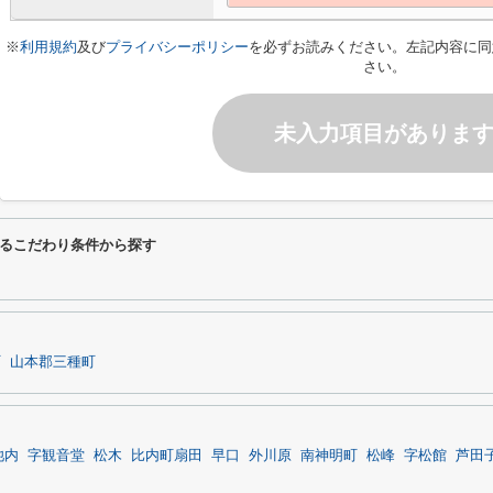
※
利用規約
及び
プライバシーポリシー
を必ずお読みください。左記内容に同
さい。
未入力項目がありま
るこだわり条件から探す
町
山本郡三種町
池内
字観音堂
松木
比内町扇田
早口
外川原
南神明町
松峰
字松館
芦田