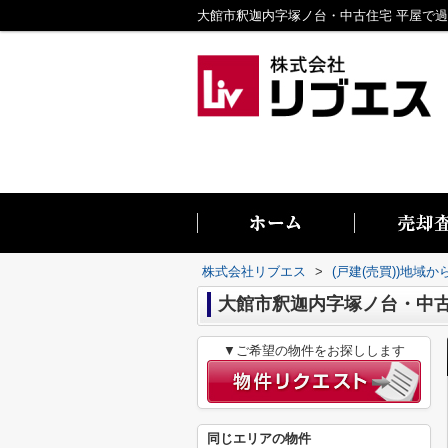
株式会社リブエス
>
(戸建(売買))地域か
大館市釈迦内字塚ノ台・中
▼ご希望の物件をお探しします
同じエリアの物件