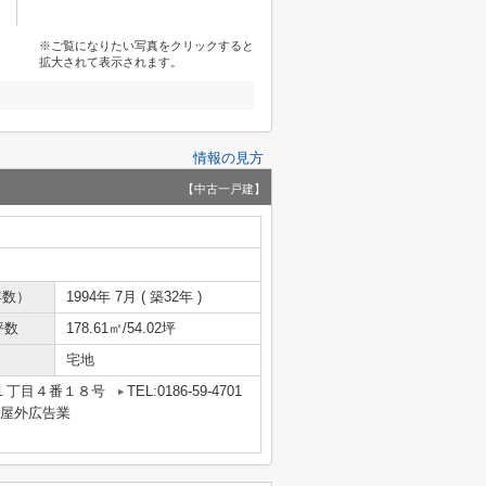
※ご覧になりたい写真をクリックすると
拡大されて表示されます。
情報の見方
【中古一戸建】
年数）
1994年 7月 ( 築32年 )
坪数
178.61㎡/54.02坪
宅地
１丁目４番１８号
TEL:0186-59-4701
業・屋外広告業