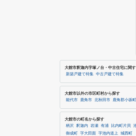
大館市釈迦内字塚ノ台・中古住宅に関す
新築戸建て特集
中古戸建て特集
大館市以外の市区町村から探す
能代市
鹿角市
北秋田市
鹿角郡小坂
大館市の町名から探す
柄沢
釈迦内
岩瀬
有浦
比内町片貝
御成町
字大田面
字池内道上
城西町