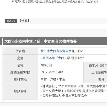
※写真や図と実際の現状とが異なる場合は現状を優先させていただきます
【外観】
コメント
大館市釈迦内字塚ノ台・中古住宅
の物件概要
所在地
秋田県
大館市
釈迦内
字塚ノ台2-6
奥羽本線
「
大館
」駅 徒歩12分
交通
価格
480万円
築年月（築
建物面積/坪数
69.56㎡/21.04坪
土地面積/
種別/構造
中古一戸建 / 木造
地目
株式会社リブエス大館店
秋田県大館市中道
国土交通大臣 (1) 第10491号 賃貸住宅管理
取扱会社
公益社団法人 全日本不動産協会