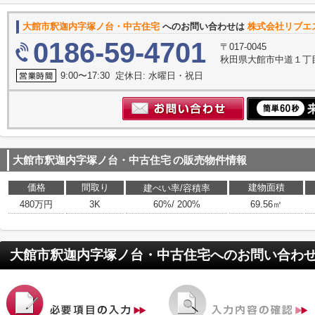
大館市釈迦内字塚ノ台・中古住宅
へのお問い合わせは
株式会社リブエ
0186-59-4701
〒017-0045
秋田県大館市中道１丁
9:00〜17:30 定休日: 水曜日・祝日
大館市釈迦内字塚ノ台・中古住宅
の販売物件情報
価格
間取り
建物面積
建ぺい率/容積率
480万円
3K
60%/ 200%
69.56㎡
大館市釈迦内字塚ノ台・中古住宅
へのお問い合わ