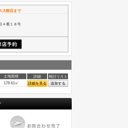
ス大館店まで
目４番１８号
土地面積
詳細
検討リスト
178.61㎡
詳細を見る
追加する
せ