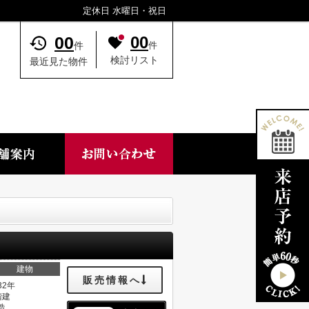
定休日 水曜日・祝日
00
00
件
件
検討リスト
最近見た物件
建物
販売情報へ
32年
階建
造