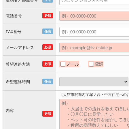
建物名／部屋番号
電話番号
必須
FAX番号
任意
メールアドレス
必須
メール
電話
希望連絡方法
必須
希望連絡時間
任意
【大館市釈迦内字塚ノ台・中古住宅への
内容
必須