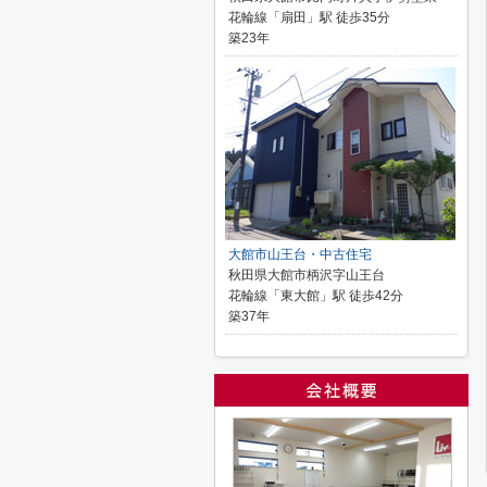
花輪線「扇田」駅 徒歩35分
築23年
大館市山王台・中古住宅
秋田県大館市柄沢字山王台
花輪線「東大館」駅 徒歩42分
築37年