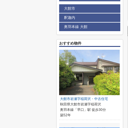
大館市
釈迦内
奥羽本線 大館
おすすめ物件
大館市岩瀬字稲荷沢・中古住宅
秋田県大館市岩瀬字稲荷沢
奥羽本線「早口」駅 徒歩30分
築52年