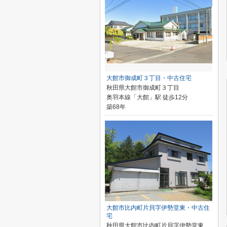
大館市御成町３丁目・中古住宅
秋田県大館市御成町３丁目
奥羽本線「大館」駅 徒歩12分
築68年
大館市比内町片貝字伊勢堂東・中古住
宅
秋田県大館市比内町片貝字伊勢堂東