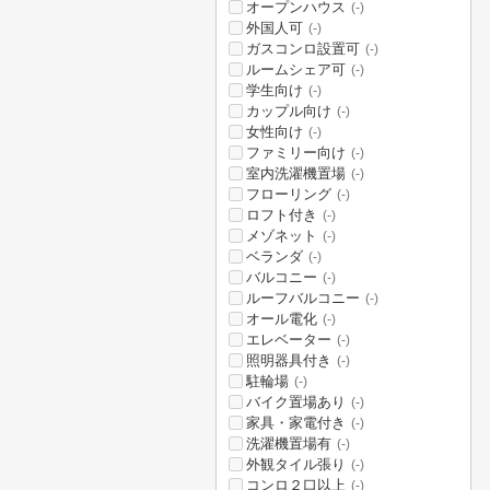
オープンハウス
(-)
外国人可
(-)
ガスコンロ設置可
(-)
ルームシェア可
(-)
学生向け
(-)
カップル向け
(-)
女性向け
(-)
ファミリー向け
(-)
室内洗濯機置場
(-)
フローリング
(-)
ロフト付き
(-)
メゾネット
(-)
ベランダ
(-)
バルコニー
(-)
ルーフバルコニー
(-)
オール電化
(-)
エレベーター
(-)
照明器具付き
(-)
駐輪場
(-)
バイク置場あり
(-)
家具・家電付き
(-)
洗濯機置場有
(-)
外観タイル張り
(-)
コンロ２口以上
(-)