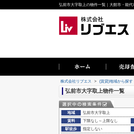
株式会社リブエス
>
(賃貸)地域から探す
弘前市大字取上物件一覧
地域
弘前市大字取上
賃料
下限なし～上限なし
駅徒歩
指定しない