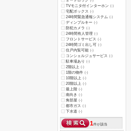
オートロック
(-)
TVモニタ付インターホン
(-)
宅配ボックス
(-)
24時間緊急通報システム
(-)
ディンプルキー
(-)
防犯カメラ
(-)
24時間有人管理
(-)
フロントサービス
(-)
24時間ゴミ出し可
(-)
住戸内覧可能
(-)
コンシェルジュサービス
(-)
駐車場あり
(-)
2階以上
(-)
1階の物件
(-)
10階以上
(-)
20階以上
(-)
最上階
(-)
南向き
(-)
角部屋
(-)
都市ガス
(-)
下水道
(-)
1
件が該当