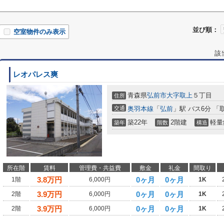
並び順：
空室物件のみ表示
該
レオパレス爽
青森県
弘前市
大字取上
５丁目
住所
交通
奥羽本線
「
弘前
」駅 バス6分 「
築22年
2階建
軽量
築年
階数
構造
所在階
賃料
管理費・共益費
敷金
礼金
間取り
3.8
万円
0ヶ月
0ヶ月
1階
6,000円
1K
3.9
万円
0ヶ月
0ヶ月
2階
6,000円
1K
3.9
万円
0ヶ月
0ヶ月
2階
6,000円
1K