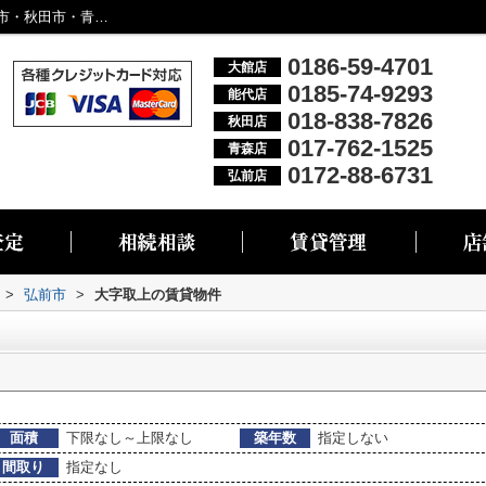
弘前市大字取上の物件一覧｜大館市・能代市・秋田市・青森市・弘前市の不動産情報なら株式会社リブエス
0186-59-4701
大館店
0185-74-9293
能代店
018-838-7826
秋田店
017-762-1525
青森店
0172-88-6731
弘前店
>
弘前市
>
大字取上の賃貸物件
面積
下限なし～上限なし
築年数
指定しない
間取り
指定なし