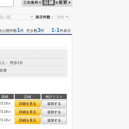
表示件数：
1
3
1-1
当公開件数
件 空き数
件
件表示
取上」 停歩1分
鉄骨
面積
詳細
検討リスト
23.18㎡
詳細を見る
追加する
23.18㎡
詳細を見る
追加する
23.18㎡
詳細を見る
追加する