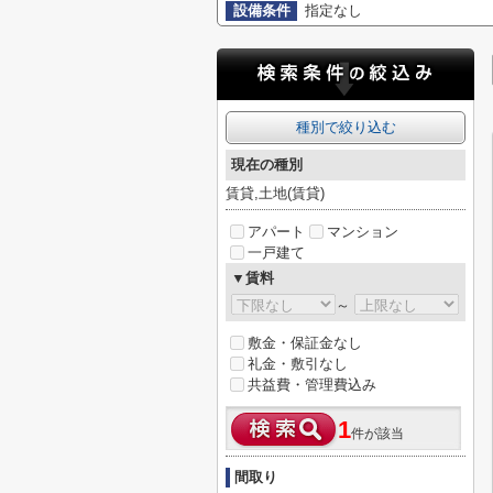
設備条件
指定なし
種別で絞り込む
現在の種別
賃貸,土地(賃貸)
アパート
マンション
一戸建て
▼賃料
～
敷金・保証金なし
礼金・敷引なし
共益費・管理費込み
1
件が該当
間取り