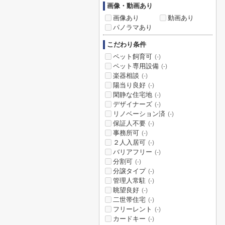
画像・動画あり
画像あり
動画あり
パノラマあり
こだわり条件
ペット飼育可
(-)
ペット専用設備
(-)
楽器相談
(-)
陽当り良好
(-)
閑静な住宅地
(-)
デザイナーズ
(-)
リノベーション済
(-)
保証人不要
(-)
事務所可
(-)
２人入居可
(-)
バリアフリー
(-)
分割可
(-)
分譲タイプ
(-)
管理人常駐
(-)
眺望良好
(-)
二世帯住宅
(-)
フリーレント
(-)
カードキー
(-)