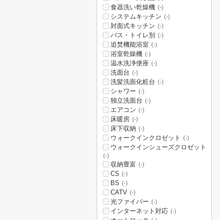
食器洗い乾燥機
(-)
システムキッチン
(-)
対面式キッチン
(-)
バス・トイレ別
(-)
追焚機能浴室
(-)
浴室乾燥機
(-)
温水洗浄便座
(-)
洗面台
(-)
洗髪洗面化粧台
(-)
シャワー
(-)
独立洗面台
(-)
エアコン
(-)
床暖房
(-)
床下収納
(-)
ウォークインクロゼット
(-)
ウォークインシューズクロゼット
(-)
収納豊富
(-)
CS
(-)
BS
(-)
CATV
(-)
光ファイバー
(-)
インターネット対応
(-)