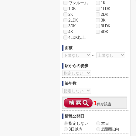
ワンルーム
1K
1DK
1LDK
2K
2DK
2LDK
3K
3DK
3LDK
4K
4DK
4LDK以上
面積
～
駅からの徒歩
築年数
1
件が該当
情報公開日
指定しない
本日
3日以内
1週間以内