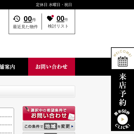
定休日 水曜日・祝日
00
00
件
件
検討リスト
最近見た物件