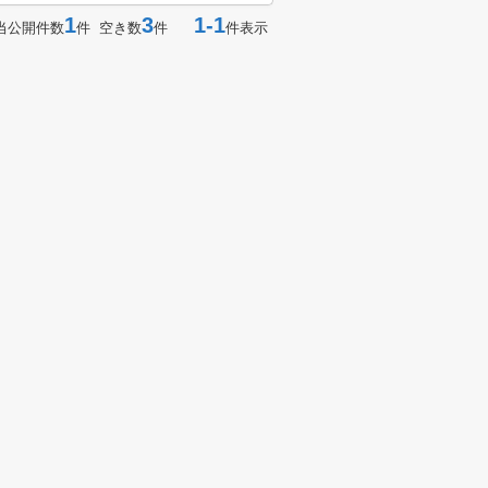
1
3
1-1
当公開件数
件 空き数
件
件表示