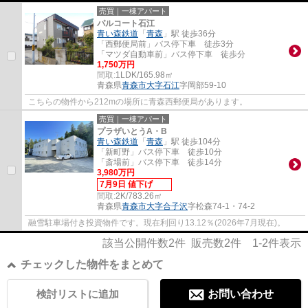
売買｜一棟アパート
パルコート石江
青い森鉄道
「
青森
」駅 徒歩36分
「西郵便局前」バス停下車 徒歩3分
「マツダ自動車前」バス停下車 徒歩分
1,750万円
間取:
1LDK/165.98㎡
青森県
青森市
大字石江
字岡部59-10
こちらの物件から212mの場所に青森西郵便局があります。
売買｜一棟アパート
プラザいとうA・B
青い森鉄道
「
青森
」駅 徒歩104分
「新町野」バス停下車 徒歩10分
「斎場前」バス停下車 徒歩14分
3,980万円
7月9日 値下げ
間取:
2K/783.26㎡
青森県
青森市
大字合子沢
字松森74-1・74-2
融雪駐車場付き投資物件です。現在利回り13.12％(2026年7月現在)。
該当公開件数
2
件 販売数
2
件
1-2
件表示
チェックした物件をまとめて
検討リストに追加
お問い合わせ