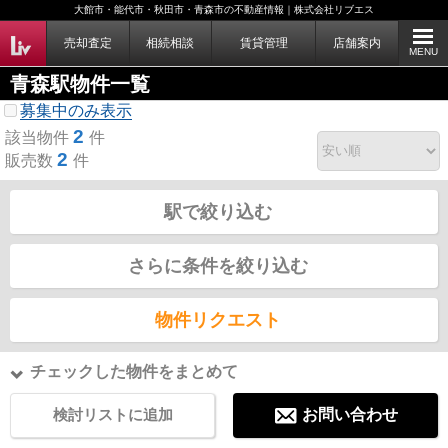
大館市・能代市・秋田市・青森市の不動産情報｜株式会社リブエス
売却査定
相続相談
賃貸管理
店舗案内
MENU
青森駅物件一覧
募集中のみ表示
2
該当物件
件
2
販売数
件
駅で絞り込む
さらに条件を絞り込む
物件リクエスト
チェックした物件をまとめて
検討リストに追加
お問い合わせ