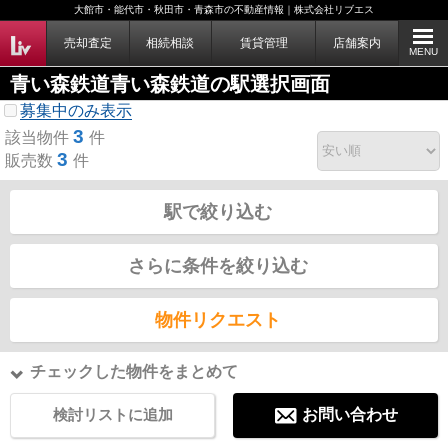
大館市・能代市・秋田市・青森市の不動産情報｜株式会社リブエス
売却査定
相続相談
賃貸管理
店舗案内
MENU
青い森鉄道青い森鉄道の駅選択画面
募集中のみ表示
3
該当物件
件
3
販売数
件
駅で絞り込む
さらに条件を絞り込む
物件リクエスト
チェックした物件をまとめて
検討リストに追加
お問い合わせ