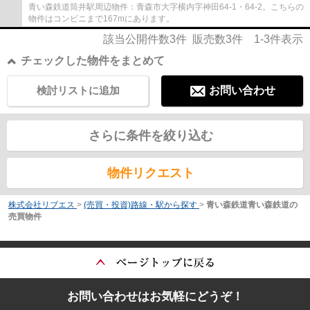
青い森鉄道筒井駅周辺物件：青森市大字横内字神田64-1・64-2。こちらの
物件はコンビニまで167mにあります。
該当公開件数
3
件 販売数
3
件
1-3
件表示
チェックした物件をまとめて
検討リストに追加
お問い合わせ
さらに条件を絞り込む
物件リクエスト
株式会社リブエス
>
(売買・投資)路線・駅から探す
>
青い森鉄道青い森鉄道の
売買物件
お問い合わせはお気軽にどうぞ！