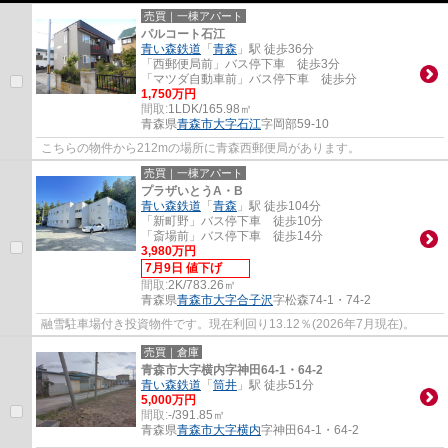
売買｜一棟アパート
パルコート石江
青い森鉄道
「
青森
」駅 徒歩36分
「西郵便局前」バス停下車 徒歩3分
「マツダ自動車前」バス停下車 徒歩分
1,750万円
間取:
1LDK/165.98㎡
青森県
青森市
大字石江
字岡部59-10
こちらの物件から212mの場所に青森西郵便局があります。
売買｜一棟アパート
プラザいとうA・B
青い森鉄道
「
青森
」駅 徒歩104分
「新町野」バス停下車 徒歩10分
「斎場前」バス停下車 徒歩14分
3,980万円
7月9日 値下げ
間取:
2K/783.26㎡
青森県
青森市
大字合子沢
字松森74-1・74-2
融雪駐車場付き投資物件です。現在利回り13.12％(2026年7月現在)。
売買｜倉庫
青森市大字横内字神田64-1・64-2
青い森鉄道
「
筒井
」駅 徒歩51分
5,000万円
間取:
-/391.85㎡
青森県
青森市
大字横内
字神田64-1・64-2