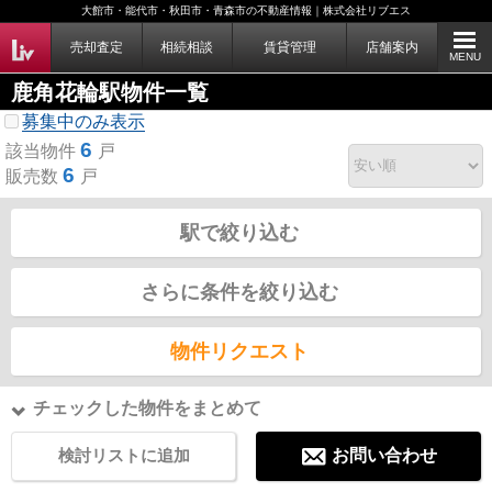
大館市・能代市・秋田市・青森市の不動産情報｜株式会社リブエス
売却査定
相続相談
賃貸管理
店舗案内
MENU
鹿角花輪駅物件一覧
募集中のみ表示
6
該当物件
戸
6
販売数
戸
駅で絞り込む
さらに条件を絞り込む
物件リクエスト
チェックした物件をまとめて
検討リストに追加
お問い合わせ