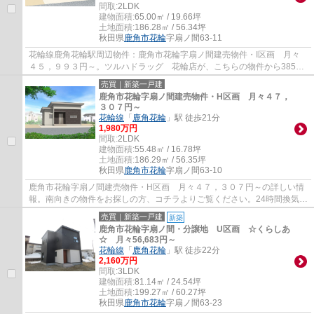
間取:
2LDK
建物面積:
65.00㎡ / 19.66坪
土地面積:
186.28㎡ / 56.34坪
秋田県
鹿角市
花輪
字扇ノ間63-11
花輪線鹿角花輪駅周辺物件：鹿角市花輪字扇ノ間建売物件・I区画 月々
４５，９９３円～。ツルハドラッグ 花輪店が、こちらの物件から385m
のところにあります。寝室10帖以上があるので...
売買｜新築一戸建
鹿角市花輪字扇ノ間建売物件・H区画 月々４７，
３０７円～
花輪線
「
鹿角花輪
」駅 徒歩21分
1,980万円
間取:
2LDK
建物面積:
55.48㎡ / 16.78坪
土地面積:
186.29㎡ / 56.35坪
秋田県
鹿角市
花輪
字扇ノ間63-10
鹿角市花輪字扇ノ間建売物件・H区画 月々４７，３０７円～の詳しい情
報。南向きの物件をお探しの方、コチラよりご覧ください。24時間換気シ
ステムで快適な空間を作り出しています。忙...
売買｜新築一戸建
新築
鹿角市花輪字扇ノ間・分譲地 U区画 ☆くらしあ
☆ 月々56,683円～
花輪線
「
鹿角花輪
」駅 徒歩22分
2,160万円
間取:
3LDK
建物面積:
81.14㎡ / 24.54坪
土地面積:
199.27㎡ / 60.27坪
秋田県
鹿角市
花輪
字扇ノ間63-23