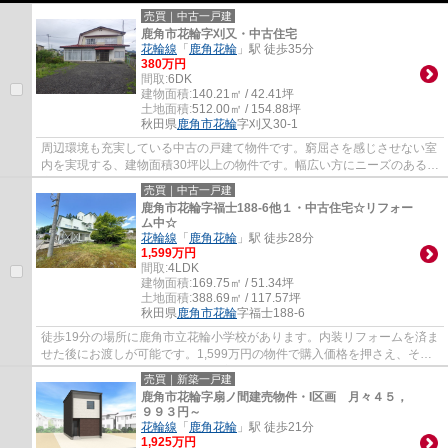
売買｜中古一戸建
鹿角市花輪字刈又・中古住宅
花輪線
「
鹿角花輪
」駅 徒歩35分
380万円
間取:
6DK
建物面積:
140.21㎡ / 42.41坪
土地面積:
512.00㎡ / 154.88坪
秋田県
鹿角市
花輪
字刈又30-1
周辺環境も充実している中古の戸建て物件です。窮屈さを感じさせない室
内を実現する、建物面積30坪以上の物件です。幅広い方にニーズのある、
広々とした6DKの物件です。建物面積は140....
売買｜中古一戸建
鹿角市花輪字福士188-6他１・中古住宅☆リフォー
ム中☆
花輪線
「
鹿角花輪
」駅 徒歩28分
1,599万円
間取:
4LDK
建物面積:
169.75㎡ / 51.34坪
土地面積:
388.69㎡ / 117.57坪
秋田県
鹿角市
花輪
字福士188-6
徒歩19分の場所に鹿角市立花輪小学校があります。内装リフォームを済ま
せた後にお渡しが可能です。1,599万円の物件で購入価格を押さえ、その
分を新生活に使いましょう。全居室が8帖以...
売買｜新築一戸建
鹿角市花輪字扇ノ間建売物件・I区画 月々４５，
９９３円～
花輪線
「
鹿角花輪
」駅 徒歩21分
1,925万円