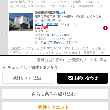
薬や日用品を買うのに便利なツルハドラッグ 花輪店まで403mです。こ
ちらの土地は前面道路6m以上です。複層ガラスは、冷暖房効率アップで
節約に貢献できます。お掃除がしやすいIHクッ...
売買｜新築一戸建
新築
鹿角市花輪字扇ノ間・分譲地 V区画 ☆くらしあ
☆ 月々59,569円～
花輪線
「
鹿角花輪
」駅 徒歩22分
2,270万円
間取:
3LDK
建物面積:
89.42㎡ / 27.04坪
土地面積:
199.44㎡ / 60.33坪
秋田県
鹿角市
花輪
字扇ノ間63-24
ご家族にも十分な広さの3LDK物件です。市街地に近いので、落ち着いた
住環境の中で、ショッピングも楽しむことが出来ます。新築戸建ての物件
は清潔感もあり、快適な生活が可能です。3口...
該当公開件数
6
戸 販売数
6
戸
1-6
戸表示
チェックした物件をまとめて
検討リストに追加
お問い合わせ
さらに条件を絞り込む
物件リクエスト