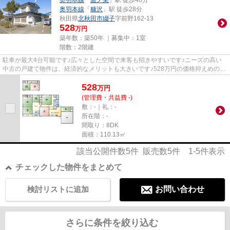
奥羽本線
「
鷹ノ巣
」駅 徒歩48分
奥羽本線
「
糠沢
」駅 徒歩28分
秋田県
北秋田市
綴子
字前野162-13
528
万円
築年数：築50年 ｜募集中：
1室
階数：2階建
駐車が最大4台可能です♪広々とした空間で来客も招きやすいです♪ニーズの高い
中古の戸建て物件は、経済的なメリットも大きいです♪528万円の価格抑えめの物
件です♪今回紹介するのは、建...
528
万
円
(管理費・共益費 -)
敷：-｜礼：-
所在階：-
間取り：8DK
面積：110.13㎡
該当公開件数
5
件 販売数
5
件
1-5
件表示
チェックした物件をまとめて
検討リストに追加
お問い合わせ
さらに条件を絞り込む