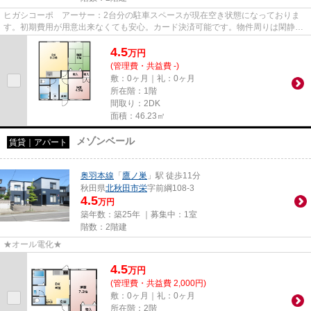
ヒガシコーポ アーサー：2台分の駐車スペースが現在空き状態になっておりま
す。初期費用が用意出来なくても安心。カード決済可能です。物件周りは閑静な
住宅街で、落ち着きのある雰囲...
4.5
万
円
(管理費・共益費 -)
敷：0ヶ月｜礼：0ヶ月
所在階：1階
間取り：2DK
面積：46.23㎡
メゾンベール
賃貸｜アパート
奥羽本線
「
鷹ノ巣
」駅 徒歩11分
秋田県
北秋田市
栄
字前綱108-3
4.5
万円
築年数：築25年 ｜募集中：
1室
階数：2階建
★オール電化★
4.5
万
円
(管理費・共益費 2,000円)
敷：0ヶ月｜礼：0ヶ月
所在階：2階