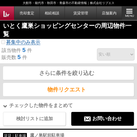
大館市・能代市・秋田市・青森市の不動産情報｜株式会社リブエス
売却査定
相続相談
賃貸管理
店舗案内
MENU
いとく鷹巣ショッピングセンターの周辺物件一
覧
募集中のみ表示
5
該当物件
件
5
販売数
件
さらに条件を絞り込む
物件リクエスト
チェックした物件をまとめて
検討リストに追加
お問い合わせ
鷹ノ巣駅前駐車場
賃貸｜駐車場