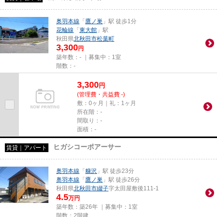
奥羽本線
「
鷹ノ巣
」駅 徒歩1分
花輪線
「
東大館
」駅
秋田県
北秋田市
松葉町
3,300
円
築年数：- ｜募集中：
1室
階数：-
3,300
円
(管理費・共益費 -)
敷：0ヶ月｜礼：1ヶ月
所在階：-
間取り：-
面積：-
ヒガシコーポアーサー
賃貸｜アパート
奥羽本線
「
糠沢
」駅 徒歩23分
奥羽本線
「
鷹ノ巣
」駅 徒歩26分
秋田県
北秋田市
綴子
字太田屋敷後111-1
4.5
万円
築年数：築26年 ｜募集中：
1室
階数：2階建