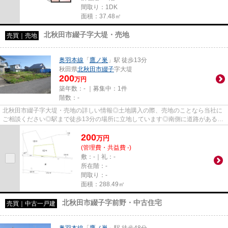
間取り：1DK
面積：37.48㎡
北秋田市綴子字大堤・売地
売買｜売地
奥羽本線
「
鷹ノ巣
」駅 徒歩13分
秋田県
北秋田市
綴子
字大堤
200
万円
築年数：- ｜募集中：
1件
階数：-
北秋田市綴子字大堤・売地の詳しい情報◎土地購入の際、売地のことなら当社に
ご相談ください◎駅まで徒歩13分の場所に立地しています◎南側に道路があるた
め十分な日当たりが確保できます...
200
万
円
(管理費・共益費 -)
敷：-｜礼：-
所在階：-
間取り：-
面積：288.49㎡
北秋田市綴子字前野・中古住宅
売買｜中古一戸建