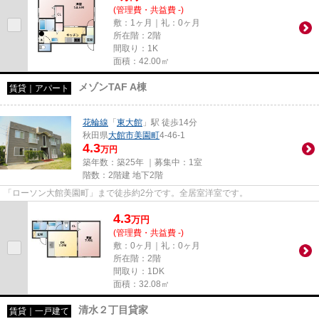
(管理費・共益費 -)
敷：1ヶ月｜礼：0ヶ月
所在階：2階
間取り：1K
面積：42.00㎡
メゾンTAF A棟
賃貸｜アパート
花輪線
「
東大館
」駅 徒歩14分
秋田県
大館市
美園町
4-46-1
4.3
万円
築年数：築25年 ｜募集中：
1室
階数：2階建 地下2階
「ローソン大館美園町」まで徒歩約2分です。全居室洋室です。
4.3
万
円
(管理費・共益費 -)
敷：0ヶ月｜礼：0ヶ月
所在階：2階
間取り：1DK
面積：32.08㎡
清水２丁目貸家
賃貸｜一戸建て