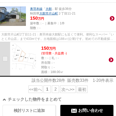
奥羽本線
「
大館
」駅 徒歩36分
秋田県
大館市
片山町
２丁目11-21
150
万円
築年数：- ｜募集中：
1件
階数：-
大館市片山町2丁目11-21：奥羽本線大館駅にも近くて便利。便利なスーパー「い
とく片山店」まで433mです。土地面積は188㎡(公簿)です。初めての不動産探
し、わからないことや不安なこと...
150
万
円
(管理費・共益費 -)
敷：-｜礼：-
所在階：-
間取り：-
面積：188.00㎡
該当公開件数
28
件 販売数
33
件
1-20
件表示
1
2
<<前へ
次へ>>
最初
チェックした物件をまとめて
検討リストに追加
お問い合わせ