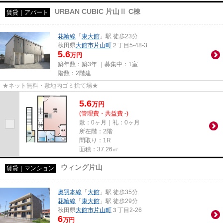
URBAN CUBIC 片山Ⅱ C棟
賃貸｜アパート
花輪線
「
東大館
」駅 徒歩23分
秋田県
大館市
片山町
２丁目5-48-3
5.6
万円
築年数：築3年 ｜募集中：
1室
階数：2階建
★ネット無料・敷地内ゴミ捨て場★
5.6
万
円
(管理費・共益費 -)
敷：0ヶ月｜礼：0ヶ月
所在階：2階
間取り：1R
面積：37.26㎡
ウィング片山
賃貸｜マンション
奥羽本線
「
大館
」駅 徒歩35分
花輪線
「
東大館
」駅 徒歩29分
秋田県
大館市
片山町
３丁目2-26
6
万円