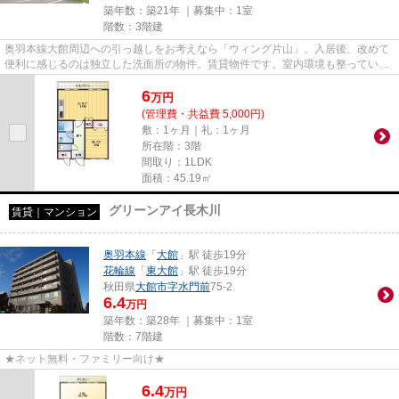
築年数：築21年 ｜募集中：
1室
階数：3階建
奥羽本線大館周辺への引っ越しをお考えなら「ウィング片山」。入居後、改めて
便利に感じるのは独立した洗面所の物件。賃貸物件です。室内環境も整っていま
す。クローゼット付きの物件...
6
万
円
(管理費・共益費 5,000円)
敷：1ヶ月｜礼：1ヶ月
所在階：3階
間取り：1LDK
面積：45.19㎡
グリーンアイ長木川
賃貸｜マンション
奥羽本線
「
大館
」駅 徒歩19分
花輪線
「
東大館
」駅 徒歩19分
秋田県
大館市
字水門前
75-2
6.4
万円
築年数：築28年 ｜募集中：
1室
階数：7階建
★ネット無料・ファミリー向け★
6.4
万
円