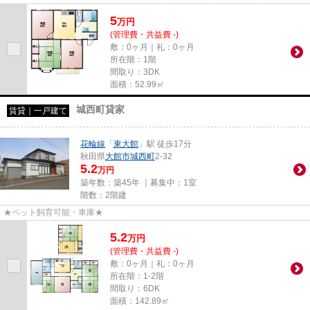
東大館周辺の住まいをお探し...
5
万
円
(管理費・共益費 -)
敷：0ヶ月｜礼：0ヶ月
所在階：1階
間取り：3DK
面積：52.99㎡
城西町貸家
賃貸｜一戸建て
花輪線
「
東大館
」駅 徒歩17分
秋田県
大館市
城西町
2-32
5.2
万円
築年数：築45年 ｜募集中：
1室
階数：2階建
★ペット飼育可能・車庫★
5.2
万
円
(管理費・共益費 -)
敷：0ヶ月｜礼：0ヶ月
所在階：1-2階
間取り：6DK
面積：142.89㎡