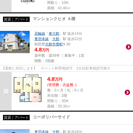
間取り：1DK
面積：41.40㎡
マンションクヒオ Ａ棟
賃貸｜アパート
花輪線
「
東大館
」駅 徒歩14分
奥羽本線
「
大館
」駅 徒歩22分
秋田県
大館市
豊町
9-36
4.8
万円
築年数：築38年 ｜募集中：
1室
階数：2階建
【柔軟に対応します】 ※ペット飼育相談可 2台目駐車相談可能※
4.8
万
円
(管理費・共益費 -)
敷：0ヶ月｜礼：0ヶ月
所在階：2階
間取り：3DK
面積：55.30㎡
コーポリバーサイド
賃貸｜アパート
奥羽本線
「
大館
」駅 徒歩16分