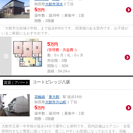
秋田県
大館市
清水
３丁目
5
万円
築年数：築39年 ｜募集中：
1室
階数：2階建
「大館市立桂城小学校」まで徒歩約9分です。清潔感のある室内です。お子様が
いるご家庭にもおすすめです。
5
万
円
(管理費・共益費 -)
敷：0ヶ月｜礼：0ヶ月
所在階：2階
間取り：3DK
面積：54.24㎡
コートビレッジ八坂
賃貸｜アパート
花輪線
「
東大館
」駅 徒歩14分
秋田県
大館市
片山町
１丁目
5
万円
築年数：築30年 ｜募集中：
1室
階数：2階建
大館市立第一中学校が徒歩14分で通学にも便利です。室内設備はエアコン・全室
照明付きなど豊富に揃っており、過ごしやすいお部屋になっております。花輪線