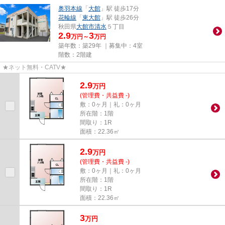
奥羽本線
「
大館
」駅 徒歩17分
花輪線
「
東大館
」駅 徒歩26分
秋田県
大館市
清水
５丁目
2.9
3
万円～
万円
築年数：築29年 ｜募集中：
4室
階数：2階建
★ネット無料・CATV★
2.9
万
円
(管理費・共益費 -)
敷：0ヶ月｜礼：0ヶ月
所在階：1階
間取り：1R
面積：22.36㎡
2.9
万
円
(管理費・共益費 -)
敷：0ヶ月｜礼：0ヶ月
所在階：1階
間取り：1R
面積：22.36㎡
3
万
円