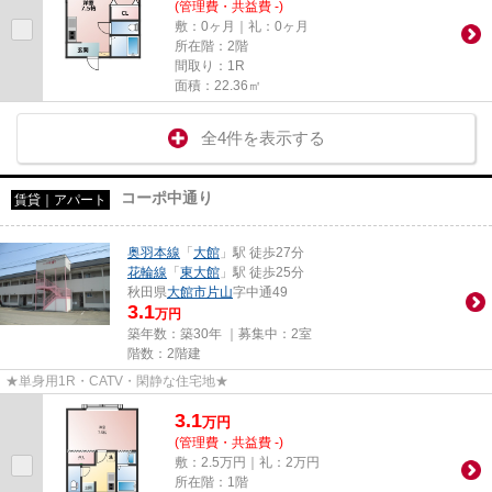
(管理費・共益費 -)
敷：0ヶ月｜礼：0ヶ月
所在階：2階
間取り：1R
面積：22.36㎡
全4件を表示する
コーポ中通り
賃貸｜アパート
奥羽本線
「
大館
」駅 徒歩27分
花輪線
「
東大館
」駅 徒歩25分
秋田県
大館市
片山
字中通49
3.1
万円
築年数：築30年 ｜募集中：
2室
階数：2階建
★単身用1R・CATV・閑静な住宅地★
3.1
万
円
(管理費・共益費 -)
敷：2.5万円｜礼：2万円
所在階：1階