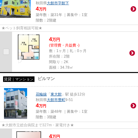
秋田県
大館市
字館下
4
万円
築年数：築31年 ｜募集中：
1室
階数：2階建
★ペット飼育相談可能★
4
万
円
(管理費・共益費 -)
敷：1ヶ月｜礼：0ヶ月
所在階：2階
間取り：2K
面積：34.78㎡
ビルマン
賃貸｜マンション
花輪線
「
東大館
」駅 徒歩12分
秋田県
大館市
豊町
9-51
4
万円
築年数：築48年 ｜募集中：
1室
階数：3階建
★大館市立総合病院まで327m・家電付き★
4
万
円