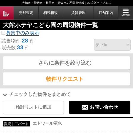
大館市・能代市・秋田市・青森市の不動産情報｜株式会社リブエス
売却査定
相続相談
賃貸管理
店舗案内
MENU
大館ホテヤこども園の周辺物件一覧
募集中のみ表示
28
該当物件
件
33
販売数
件
さらに条件を絞り込む
物件リクエスト
チェックした物件をまとめて
検討リストに追加
お問い合わせ
エトワール清水
賃貸｜アパート