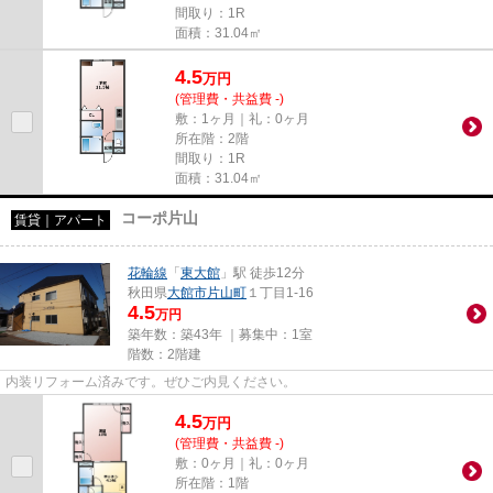
間取り：1R
面積：31.04㎡
4.5
万
円
(管理費・共益費 -)
敷：1ヶ月｜礼：0ヶ月
所在階：2階
間取り：1R
面積：31.04㎡
コーポ片山
賃貸｜アパート
花輪線
「
東大館
」駅 徒歩12分
秋田県
大館市
片山町
１丁目1-16
4.5
万円
築年数：築43年 ｜募集中：
1室
階数：2階建
内装リフォーム済みです。ぜひご内見ください。
4.5
万
円
(管理費・共益費 -)
敷：0ヶ月｜礼：0ヶ月
所在階：1階