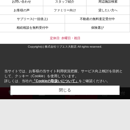
お問い合わせ
スタッフ紹介
周辺施設検索
お客様の声
ファミリー向け
貸したい方へ
サブリース(一括借上)
不動産の無料査定受付中
相続相談を無料受付中
保険選び
定休日: 水曜日・祝日
Copyright(c) 株式会社リブエス大館店 All rights reserved.
当サイトでは、お客様の当サイト利用状況把握、サービス向上検討を目的と
して、クッキー（Cookie）を使用しています。
詳しくは、当社の
「Cookieの取扱いについて」
をご確認ください。
閉じる
電 話
メール
来店予約
解約受付
検討リスト追加
お問い合わせ