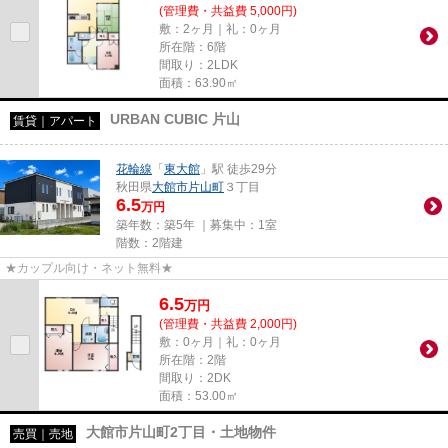
(管理費・共益費 5,000円)
敷：2ヶ月｜礼：0ヶ月
所在階：6階
間取り：2LDK
面積：63.90㎡
URBAN CUBIC 片山
賃貸｜アパート
花輪線
「
東大館
」駅 徒歩29分
秋田県
大館市
片山町
３丁目
6.5
万円
築年数：築5年 ｜募集中：
1室
階数：2階建
★カップル向け・ネット無料★
6.5
万
円
(管理費・共益費 2,000円)
敷：0ヶ月｜礼：0ヶ月
所在階：2階
間取り：2DK
面積：53.00㎡
大館市片山町2丁目・土地物件
売買｜売地