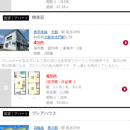
間取り：3LDK
面積：67.16㎡
晴美荘
賃貸｜アパート
奥羽本線
「
大館
」駅 徒歩19分
秋田県
大館市
水門町
5-18
4
万円
築年数：築59年 ｜募集中：
1室
階数：2階建
アレルギーがある方にもご安心頂ける全居室フローリングの物件です。毎日の料
理が快適になる、2口コンロのある物件です。引っ越しを検討しているなら、お
部屋探しをサポートさせて下さ...
4
万
円
(管理費・共益費 -)
敷：1ヶ月｜礼：0ヶ月
所在階：1-2階
間取り：2DK
面積：53.00㎡
ブレアハウス
賃貸｜アパート
花輪線
「
東大館
」駅 徒歩23分