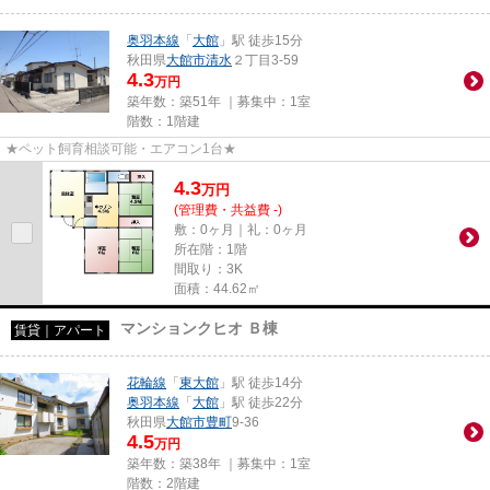
奥羽本線
「
大館
」駅 徒歩15分
秋田県
大館市
清水
２丁目3-59
4.3
万円
築年数：築51年 ｜募集中：
1室
階数：1階建
★ペット飼育相談可能・エアコン1台★
4.3
万
円
(管理費・共益費 -)
敷：0ヶ月｜礼：0ヶ月
所在階：1階
間取り：3K
面積：44.62㎡
マンションクヒオ Ｂ棟
賃貸｜アパート
花輪線
「
東大館
」駅 徒歩14分
奥羽本線
「
大館
」駅 徒歩22分
秋田県
大館市
豊町
9-36
4.5
万円
築年数：築38年 ｜募集中：
1室
階数：2階建