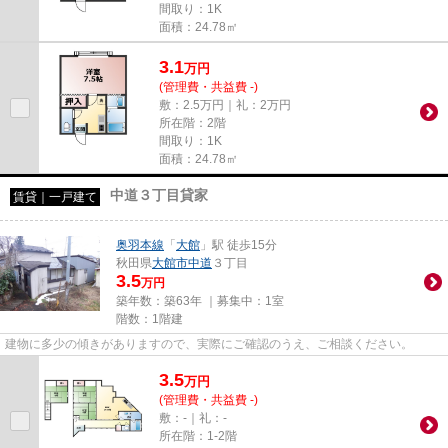
間取り：1K
面積：24.78㎡
3.1
万
円
(管理費・共益費 -)
敷：2.5万円｜礼：2万円
所在階：2階
間取り：1K
面積：24.78㎡
中道３丁目貸家
賃貸｜一戸建て
奥羽本線
「
大館
」駅 徒歩15分
秋田県
大館市
中道
３丁目
3.5
万円
築年数：築63年 ｜募集中：
1室
階数：1階建
建物に多少の傾きがありますので、実際にご確認のうえ、ご相談ください。
3.5
万
円
(管理費・共益費 -)
敷：-｜礼：-
所在階：1-2階