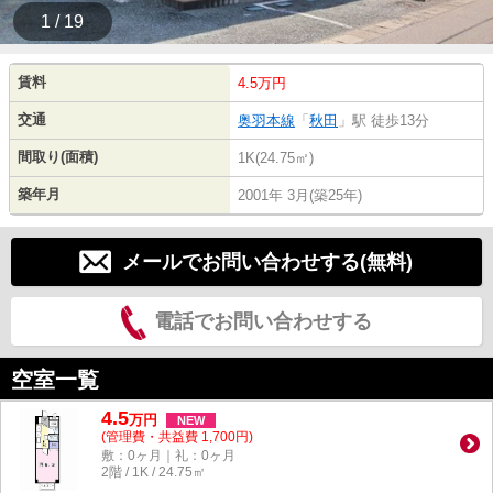
1 / 19
賃料
4.5万円
交通
奥羽本線
「
秋田
」駅 徒歩13分
間取り(面積)
1K(24.75㎡)
築年月
2001年 3月(築25年)
メールでお問い合わせする(無料)
電話でお問い合わせする
空室一覧
4.5
万
円
NEW
(管理費・共益費 1,700円)
敷：0ヶ月｜礼：0ヶ月
2階 / 1K / 24.75㎡