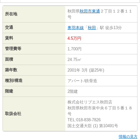
秋田県
秋田市
東通
２丁目１２番１１
所在地
号
交通
奥羽本線
「
秋田
」駅 徒歩13分
賃料
4.5万円
管理費等
1,700円
面積
24.75㎡
築年数
2001年 3月 (築25年)
種別/構造
アパート/鉄骨造
階建
2階建
株式会社リブエス秋田店
秋田県秋田市泉中央６丁目５番１８
取扱会社
号
TEL:018-838-7826
国土交通大臣 (1) 第10491号
情報の見方