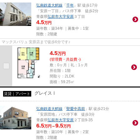
弘南鉄道大鰐線
「
千年
」駅 徒歩17分
「安原一丁目」バス停下車 徒歩2分
青森県
弘前市
大字安原
３丁目
4.5
万円
築年数：築34年 ｜募集中：
1室
階数：2階建
マックスバリュ 安原店まで徒歩6分です♪
4.5
万
円
(管理費・共益費 -)
敷：0ヶ月｜礼：1ヶ月
所在階：1階
間取り：2LDK
面積：59.25㎡
グレイスⅠ
賃貸｜アパート
弘南鉄道大鰐線
「
聖愛中高前
」駅 徒歩21分
「安原団地」バス停下車 徒歩3分
青森県
弘前市
大字安原
２丁目9-35
6.5
9.5
万円～
万円
築年数：築10年 ｜募集中：
2室
階数：2階建