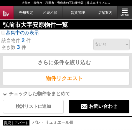
大館市・能代市・秋田市・青森市の不動産情報｜株式会社リブエス
売却査定
相続相談
賃貸管理
店舗案内
MENU
弘前市大字安原物件一覧
募集中のみ表示
2
該当物件
件
3
空き数
件
さらに条件を絞り込む
物件リクエスト
チェックした物件をまとめて
検討リストに追加
お問い合わせ
パレ・リュミエールⅢ
賃貸｜アパート