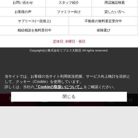
お問い合わせ
スタッフ紹介
周辺施設検索
お客様の声
ファミリー向け
貸したい方へ
サブリース(一括借上)
不動産の無料査定受付中
相続相談を無料受付中
保険選び
定休日: 水曜日・祝日
Copyright(c) 株式会社リブエス大館店 All rights reserved.
当サイトでは、お客様の当サイト利用状況把握、サービス向上検討を目的と
して、クッキー（Cookie）を使用しています。
詳しくは、当社の
「Cookieの取扱いについて」
をご確認ください。
閉じる
電 話
メール
来店予約
解約受付
検討リスト追加
お問い合わせ