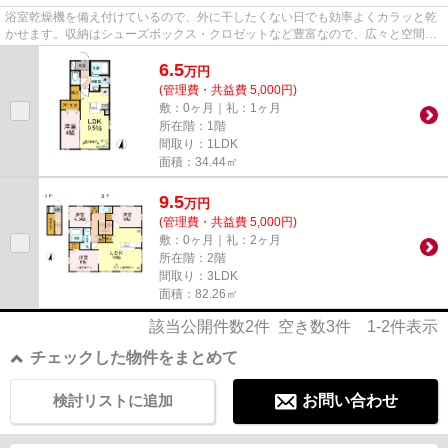
浴室乾燥機を備え付けているので、外に干したくない日でも効率よくカラッと乾
かせます。収納はシューズボックス・クロゼットなど豊富なので、広々と空間を
利用することも可能です。ど...
6.5
万
円
(管理費・共益費 5,000円)
敷：0ヶ月｜礼：1ヶ月
所在階：1階
間取り：1LDK
面積：34.44㎡
9.5
万
円
(管理費・共益費 5,000円)
敷：0ヶ月｜礼：2ヶ月
所在階：2階
間取り：3LDK
面積：82.26㎡
該当公開件数
2
件 空き数
3
件
1-2
件表示
チェックした物件をまとめて
検討リストに追加
お問い合わせ