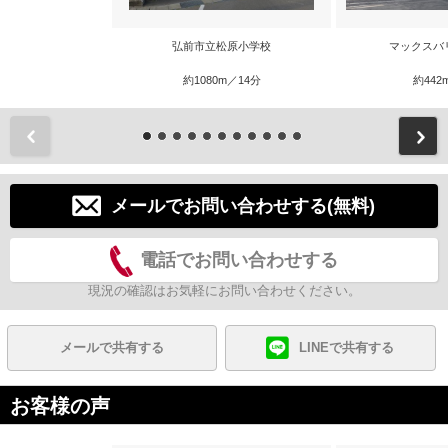
弘前市立松原小学校
マックスバ
約1080m／14分
約442
前
メールでお問い合わせする(無料)
電話でお問い合わせする
現況の確認はお気軽にお問い合わせください。
メールで共有する
LINEで共有する
お客様の声