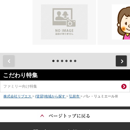
前
こだわり特集
ファミリー向け特集
株式会社リブエス
>
(賃貸)地域から探す
>
弘前市
>
パレ・リュミエールⅢ