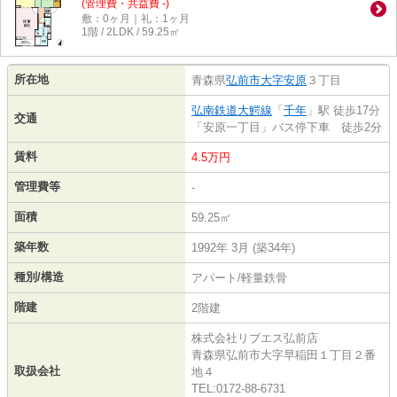
(管理費・共益費 -)
敷：0ヶ月｜礼：1ヶ月
1階 / 2LDK / 59.25㎡
所在地
青森県
弘前市
大字安原
３丁目
弘南鉄道大鰐線
「
千年
」駅 徒歩17分
交通
「安原一丁目」バス停下車 徒歩2分
賃料
4.5万円
管理費等
-
面積
59.25㎡
築年数
1992年 3月 (築34年)
種別/構造
アパート/軽量鉄骨
階建
2階建
株式会社リブエス弘前店
青森県弘前市大字早稲田１丁目２番
取扱会社
地４
TEL:0172-88-6731