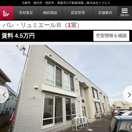
大館市・能代市・秋田市・青森市の不動産情報｜株式会社リブエス
売却査定
相続相談
賃貸管理
店舗案内
MENU
パレ・リュミエールⅢ（
1
室）
賃料
4.5万円
空室情報を確認