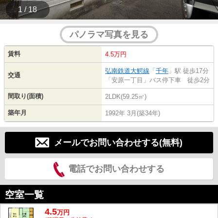
1 / 18
パノラマ写真を見る
賃料
4.5万円
弘南鉄道大鰐線
「
千年
」駅 徒歩17分
交通
「安原一丁目」バス停下車 徒歩2分
間取り(面積)
2LDK(59.25㎡)
築年月
1992年 3月(築34年)
メールでお問い合わせする(無料)
電話でお問い合わせする
空室一覧
4.5
万
円