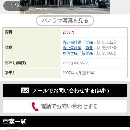
1 / 34
パノラマ写真を見る
賃料
27万円
青い森鉄道
「
青森
」駅 徒歩12分
交通
青い森鉄道
「
筒井
」駅 徒歩47分
奥羽本線
「
新青森
」駅 徒歩60分
間取り(面積)
4LDK(100.99㎡)
築年月
2007年 4月(築19年)
メールでお問い合わせする(無料)
電話でお問い合わせする
空室一覧