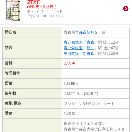
27
万
円
(管理費・共益費 -)
敷：1ヶ月｜礼：1ヶ月
15階 / 4LDK / 100.99㎡
所在地
青森県
青森市
新町
２丁目
青い森鉄道
「
青森
」駅 徒歩12分
交通
青い森鉄道
「
筒井
」駅 徒歩47分
奥羽本線
「
新青森
」駅 徒歩60分
賃料
27万円
管理費等
-
面積
100.99㎡
築年数
2007年 4月 (築19年)
種別/構造
マンション/鉄筋コンクリート
階建
15階建
株式会社リブエス青森店
青森県青森市大字浜田字玉川３４８