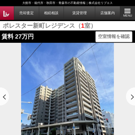
大館市・能代市・秋田市・青森市の不動産情報｜株式会社リブエス
売却査定
相続相談
賃貸管理
店舗案内
MENU
ポレスター新町レジデンス（
1
室）
賃料
27万円
空室情報を確認