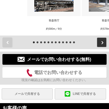
青森県庁
青森
約580m／8分
約578
前
メールでお問い合わせする(無料)
電話でお問い合わせする
現況の確認はお気軽にお問い合わせください。
メールで共有する
LINEで共有する
お客様の声