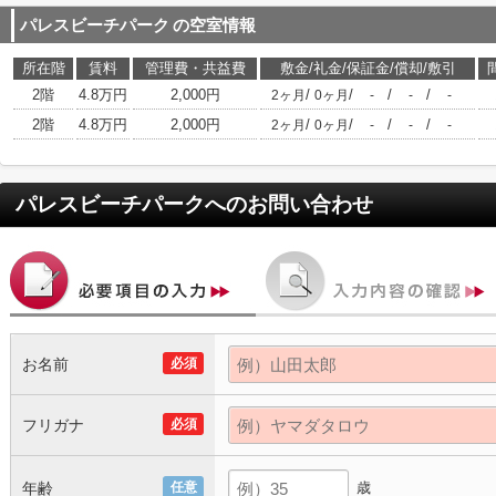
パレスビーチパーク
の空室情報
所在階
賃料
管理費・共益費
敷金/礼金/保証金/償却/敷引
2階
4.8万円
2,000円
/
/
/
/
2ヶ月
0ヶ月
-
-
-
2階
4.8万円
2,000円
/
/
/
/
2ヶ月
0ヶ月
-
-
-
パレスビーチパーク
へのお問い合わせ
お名前
必須
フリガナ
必須
年齢
任意
歳