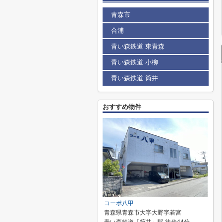
青森市
合浦
青い森鉄道 東青森
青い森鉄道 小柳
青い森鉄道 筒井
おすすめ物件
コーポ八甲
青森県青森市大字大野字若宮