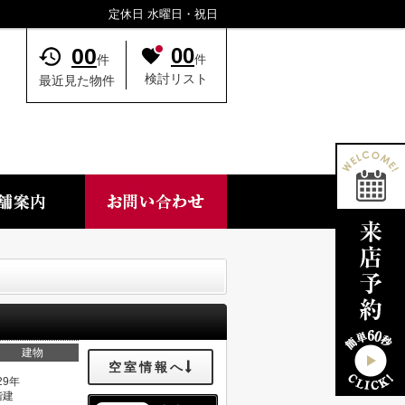
定休日 水曜日・祝日
00
00
件
件
検討リスト
最近見た物件
建物
空室情報へ
29年
階建