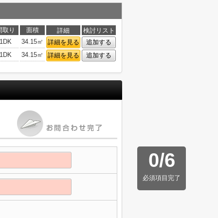
間取り
面積
詳細
検討リスト
1DK
34.15㎡
詳細を見る
追加する
1DK
34.15㎡
詳細を見る
追加する
0
/
6
必須項目完了