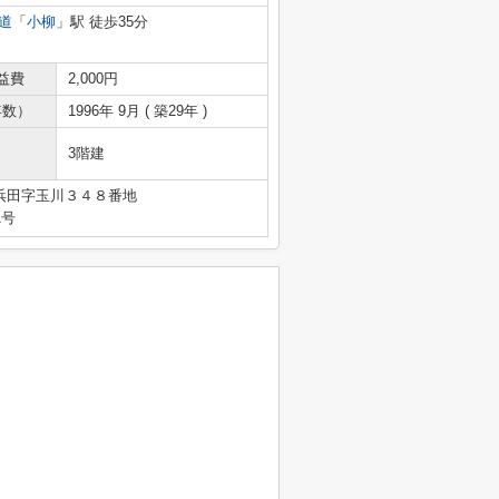
道
「
小柳
」駅 徒歩35分
益費
2,000円
年数）
1996年 9月 ( 築29年 )
3階建
浜田字玉川３４８番地
1号