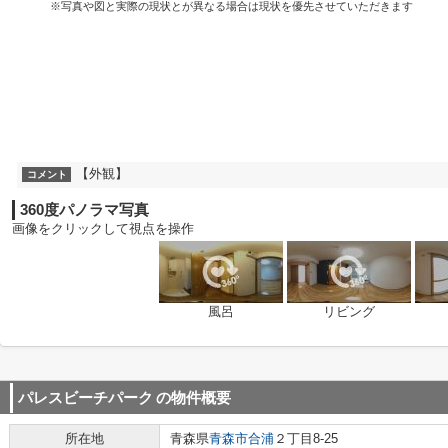
※写真や図と実際の現状とが異なる場合は現状を優先させていただきます
【外観】
コメント
360度パノラマ写真
画像をクリックして視点を操作
風呂
リビング
パレスビーチパーク
の物件概要
所在地
青森県
青森市
合浦
２丁目8-25