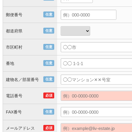
郵便番号
任意
都道府県
任意
市区町村
任意
番地
任意
建物名／部屋番号
任意
電話番号
必須
FAX番号
任意
メールアドレス
必須