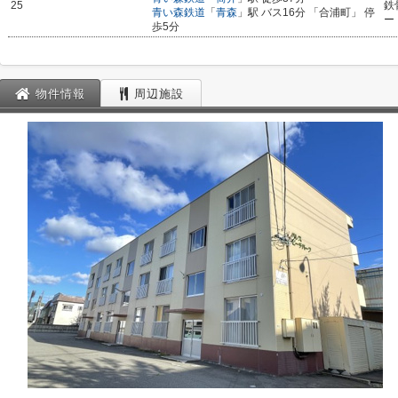
25
鉄
青い森鉄道
「
青森
」駅 バス16分 「合浦町」 停
ー
歩5分
物件情報
周辺施設