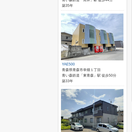
青い森鉄道「筒井」駅 徒歩44分
築35年
YAE500
青森県青森市幸畑１丁目
青い森鉄道「東青森」駅 徒歩50分
築33年