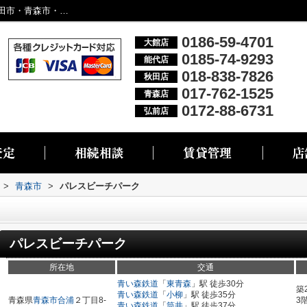
パレスビーチパーク／大館市・能代市・秋田市・青森市・弘前市の不動産情報なら株式会社リブエス
0186-59-4701
大館店
0185-74-9293
能代店
018-838-7826
秋田店
017-762-1525
青森店
0172-88-6731
弘前店
>
青森市
>
パレスビーチパーク
パレスビーチパーク
所在地
交通
青い森鉄道
「
東青森
」駅 徒歩30分
築
青い森鉄道
「
小柳
」駅 徒歩35分
青森県
青森市
合浦
２丁目8-
3
青い森鉄道
「
筒井
」駅 徒歩37分