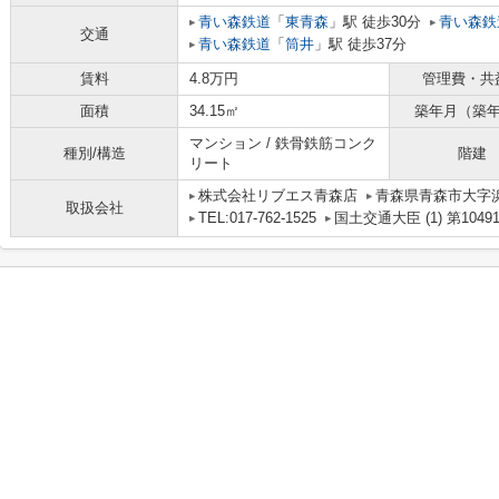
青い森鉄道
「
東青森
」駅 徒歩30分
青い森鉄
交通
青い森鉄道
「
筒井
」駅 徒歩37分
賃料
4.8万円
管理費・共
面積
34.15㎡
築年月（築
マンション / 鉄骨鉄筋コンク
種別/構造
階建
リート
株式会社リブエス青森店
青森県青森市大字
取扱会社
TEL:017-762-1525
国土交通大臣 (1) 第1049