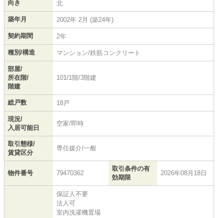
向き
北
築年月
2002年 2月 (築24年)
契約期間
2年
種別/構造
マンション/鉄筋コンクリート
部屋/
所在階/
101/1階/3階建
階建
総戸数
18戸
現況/
空家/即時
入居可能日
取引態様/
専任媒介/一般
賃貸区分
取引条件の有
物件番号
79470362
2026年08月18日
効期限
保証人不要
法人可
室内洗濯機置場