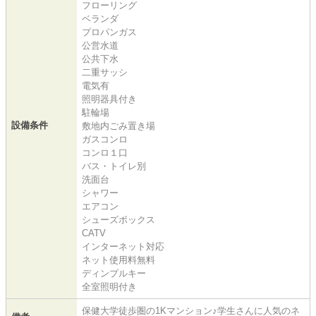
フローリング
ベランダ
プロパンガス
公営水道
公共下水
二重サッシ
電気有
照明器具付き
駐輪場
設備条件
敷地内ごみ置き場
ガスコンロ
コンロ１口
バス・トイレ別
洗面台
シャワー
エアコン
シューズボックス
CATV
インターネット対応
ネット使用料無料
ディンプルキー
全室照明付き
保健大学徒歩圏の1Kマンション♪学生さんに人気のネ