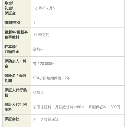
敷金/
礼金/
1ヶ月/0ヶ月/-
保証金
償却/敷引
-/-
更新料/更新事
-/1.65万円
務手数料
駐車場/
空無/-
月額料金
保険加入 / 料
有 / 20,000円
金
保険名 / 保険
SBI少額短期保険 / 2年
期間
保証人代行義
必加入
務
保証人代行利
初回保証料：月額総賃料の80％ 月額保証料：500円
用料
保証会社
アーク賃貸保証