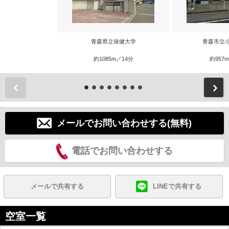
青森県立保健大学
青森市立
約1085m／14分
約957
前
メールでお問い合わせする(無料)
電話でお問い合わせする
メールで共有する
LINEで共有する
空室一覧