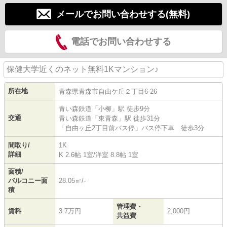
メールでお問い合わせする(無料)
電話でお問い合わせする
保健大学近くのネット無料1Kマンション♪
所在地
青森県
青森市
自由ケ丘
２丁目6-26
青い森鉄道
「
小柳
」駅 徒歩9分
交通
青い森鉄道
「
東青森
」駅 徒歩31分
「自由ヶ丘2丁目前バス停」バス停下車 徒歩3分
間取り/
1K
詳細
K 2.6帖 1室
/
洋室 8.8帖 1室
面積/
バルコニー面
28.05㎡/-
積
管理費・
賃料
3.7万円
2,000円
共益費