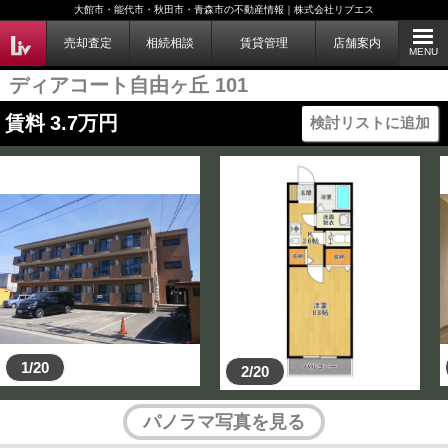
大館市・能代市・秋田市・青森市の不動産情報｜株式会社リブエス
売却査定
相続相談
賃貸管理
店舗案内
MENU
ディアコート自由ヶ丘 101
賃料
3.7
万円
検討リストに追加
1/20
2/20
パノラマ写真を見る