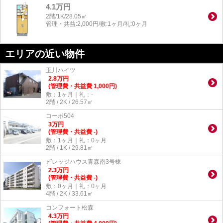
4.1万円
2階/1K/28.05㎡
管理・共益:2,000円/敷:1ヶ月/礼:0ヶ月
エリアの近い物件
玉川ハイツ
2.8
万
円
(管理費・共益費 1,000円)
敷：1ヶ月｜礼：-
2階 / 2K / 26.57㎡
コーポ504
3
万
円
(管理費・共益費 -)
敷：1ヶ月｜礼：0ヶ月
2階 / 1K / 29.81㎡
ビレッジハウス青森南3号棟
2.3
万
円
(管理費・共益費 -)
敷：0ヶ月｜礼：0ヶ月
4階 / 2K / 33.61㎡
コンフォート松森
4.3
万
円